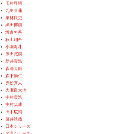
玉村昇悟
九里亜蓮
栗林良吏
黒田博樹
坂倉将吾
秋山翔吾
小園海斗
床田寛樹
新井貴浩
森浦大輔
森下暢仁
赤松真人
大瀬良大地
中村貴浩
中村奨成
田中広輔
藤井皓哉
日本シリーズ
名言シリーズ