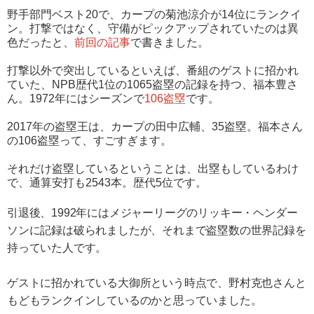
野手部門ベスト20で、カープの菊池涼介が14位にランクイ
ン。打撃ではなく、守備がピックアップされていたのは異
色だったと、
前回の記事
で書きました。
打撃以外で突出しているといえば、番組のゲストに招かれ
ていた、NPB歴代1位の1065盗塁の記録を持つ、福本豊さ
ん。1972年にはシーズンで
106盗塁
です。
2017年の盗塁王は、カープの田中広輔、35盗塁。福本さん
の106盗塁って、すごすぎます。
それだけ盗塁しているということは、出塁もしているわけ
で、通算安打も2543本。歴代5位です。
引退後、1992年にはメジャーリーグのリッキー・ヘンダー
ソンに記録は破られましたが、それまで盗塁数の世界記録を
持っていた人です。
ゲストに招かれている大御所という時点で、野村克也さんと
もどもランクインしているのかと思っていました。