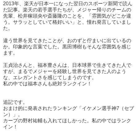
2013年、楽天が日本一になった翌日のスポーツ新聞で読ん
だ記事。楽天の若手選手たちが、メジャー帰りのチームの
先輩、松井稼頭央や斎藤隆のことを、「雰囲気がどこか違
う。サラッとしていて格好いい」と、憧れ発言していまし
た。
違う世界を見てきたことが、おのずと佇まいに出ているの
か。印象的な言葉でした。黒田博樹もそんな雰囲気を感じ
ます。
王貞治さんと、福本豊さんは、日本球界で生きてきた人で
すが、まるでメジャーを経験し世界を見てきた人のよう
な、エレガントさを感じてしまうのです。
私の中では福本さんも絶対ランクイン！
追記です。
おまけ的に発表されたランキング「イケメン選手神7（セブ
ン）」。
カープの野村祐輔も入れてほしかった。私の中ではランク
イン！