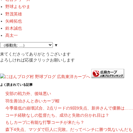
野球よもやま
野茂英雄
矢崎拓也
鈴木誠也
髙太一
▼
来てくださってありがとうございます
よろしければ応援クリックお願いします
よく読まれている記事
安部の戦力外、後味悪い
羽生善治さんと赤いカープ帽
今季最低の崩壊試合、2点リードの9回9失点、新井さんで優勝は……
コーチ経験なしの監督たち、成功と失敗の分かれ目は？
もしカープに有能な打撃コーチが来たら？
森下4失点、マツダで巨人に完敗。だってベンチに勝つ気ないんだも