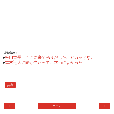
〔関連記事〕
●
松山竜平、ここに来て光りだした、ピカッとな。
●
堂林翔太に陽が当たって、本当によかった
共有
‹
›
ホーム