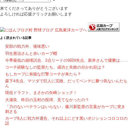
来てくださってありがとうございます
よろしければ応援クリックお願いします
よく読まれている記事
安部の戦力外、後味悪い
羽生善治さんと赤いカープ帽
今季最低の崩壊試合、2点リードの9回9失点、新井さんで優勝は……
コーチ経験なしの監督たち、成功と失敗の分かれ目は？
もしカープに有能な打撃コーチが来たら？
森下4失点、マツダで巨人に完敗。だってベンチに勝つ気ないんだも
ん
現役ドラフト、まさかの矢崎ショック！
大瀬良、昨日の玉村の投球、見てなかったの？
「力のないベテランはいらない」藤川新監督の言葉がカープに突き
刺さる
カープ8人に戦力外通告、それ以上にどす黒いポジションコロコロの
話