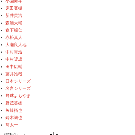
小園海斗
床田寛樹
新井貴浩
森浦大輔
森下暢仁
赤松真人
大瀬良大地
中村貴浩
中村奨成
田中広輔
藤井皓哉
日本シリーズ
名言シリーズ
野球よもやま
野茂英雄
矢崎拓也
鈴木誠也
髙太一
▼