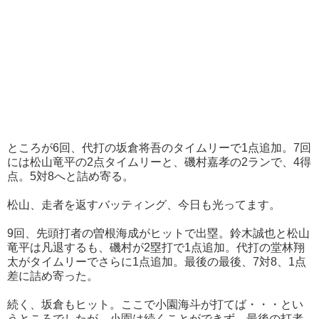
ところが6回、代打の坂倉将吾のタイムリーで1点追加。7回
には松山竜平の2点タイムリーと、磯村嘉孝の2ランで、4得
点。5対8へと詰め寄る。
松山、走者を返すバッティング、今日も光ってます。
9回、先頭打者の曽根海成がヒットで出塁。鈴木誠也と松山
竜平は凡退するも、磯村が2塁打で1点追加。代打の堂林翔
太がタイムリーでさらに1点追加。最後の最後、7対8、1点
差に詰め寄った。
続く、坂倉もヒット。ここで小園海斗が打てば・・・とい
うところでしたが、小園は続くことができず、最後の打者