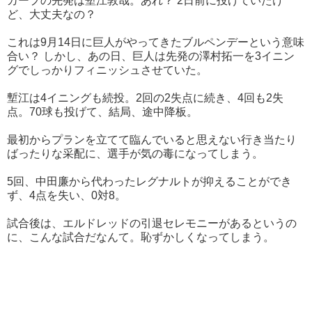
カープの先発は塹江敦哉。あれ？ 2日前に投げていたけ
ど、大丈夫なの？
これは9月14日に巨人がやってきたブルペンデーという意味
合い？ しかし、あの日、巨人は先発の澤村拓一を3イニン
グでしっかりフィニッシュさせていた。
塹江は4イニングも続投。2回の2失点に続き、4回も2失
点。70球も投げて、結局、途中降板。
最初からプランを立てて臨んでいると思えない行き当たり
ばったりな采配に、選手が気の毒になってしまう。
5回、中田廉から代わったレグナルトが抑えることができ
ず、4点を失い、0対8。
試合後は、エルドレッドの引退セレモニーがあるというの
に、こんな試合だなんて。恥ずかしくなってしまう。