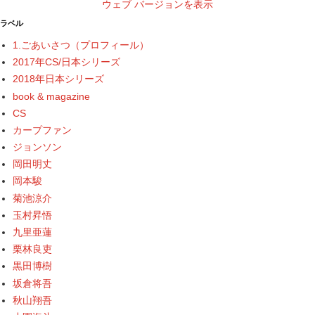
ウェブ バージョンを表示
ラベル
1.ごあいさつ（プロフィール）
2017年CS/日本シリーズ
2018年日本シリーズ
book & magazine
CS
カープファン
ジョンソン
岡田明丈
岡本駿
菊池涼介
玉村昇悟
九里亜蓮
栗林良吏
黒田博樹
坂倉将吾
秋山翔吾