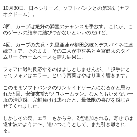
10月30日、日本シリーズ、ソフトバンクとの第3戦（ヤフ
オクドーム）。
3回、カープは絶好の満塁のチャンスを手放す。これが、こ
のゲームの結末に結びつかないといいのだけど。
4回、カープの先発・九里亜蓮が柳田悠岐とデスパイネに連
続フォア。そのまま、その二人が中村晃と今宮健太のタイ
ムリーでホームベースを踏む結果に。
フォアに過剰反応するのはよしとしませんが、「投手にと
ってフォアはエラー」という言葉はやはり重く響きます。
このままソフトバンクのワンサイドゲームになるかと思わ
れた5回、安部友裕がソロホームラン。なんともいえない一
服の清涼感。完封負けは逃れたと、最低限の喜びを感じさ
せてくれました。
しかしその裏、エラーもからみ、2点追加される。寄せては
返す波のように〜、追いつこうとして、また引き離され
る。