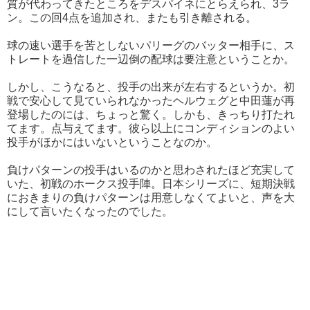
質が代わってきたところをデスパイネにとらえられ、3ラ
ン。この回4点を追加され、またも引き離される。
球の速い選手を苦としないパリーグのバッター相手に、ス
トレートを過信した一辺倒の配球は要注意ということか。
しかし、こうなると、投手の出来が左右するというか。初
戦で安心して見ていられなかったヘルウェグと中田蓮が再
登場したのには、ちょっと驚く。しかも、きっちり打たれ
てます。点与えてます。彼ら以上にコンディションのよい
投手がほかにはいないということなのか。
負けパターンの投手はいるのかと思わされたほど充実して
いた、初戦のホークス投手陣。日本シリーズに、短期決戦
におきまりの負けパターンは用意しなくてよいと、声を大
にして言いたくなったのでした。