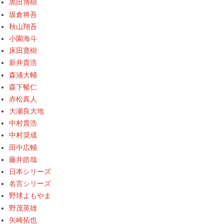
黒田博樹
坂倉将吾
秋山翔吾
小園海斗
床田寛樹
新井貴浩
森浦大輔
森下暢仁
赤松真人
大瀬良大地
中村貴浩
中村奨成
田中広輔
藤井皓哉
日本シリーズ
名言シリーズ
野球よもやま
野茂英雄
矢崎拓也