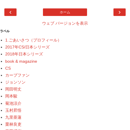
‹
›
ホーム
ウェブ バージョンを表示
ラベル
1.ごあいさつ（プロフィール）
2017年CS/日本シリーズ
2018年日本シリーズ
book & magazine
CS
カープファン
ジョンソン
岡田明丈
岡本駿
菊池涼介
玉村昇悟
九里亜蓮
栗林良吏