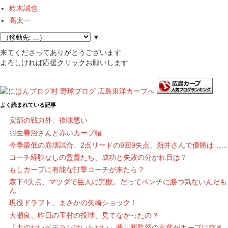
鈴木誠也
髙太一
▼
来てくださってありがとうございます
よろしければ応援クリックお願いします
よく読まれている記事
安部の戦力外、後味悪い
羽生善治さんと赤いカープ帽
今季最低の崩壊試合、2点リードの9回9失点、新井さんで優勝は……
コーチ経験なしの監督たち、成功と失敗の分かれ目は？
もしカープに有能な打撃コーチが来たら？
森下4失点、マツダで巨人に完敗。だってベンチに勝つ気ないんだも
ん
現役ドラフト、まさかの矢崎ショック！
大瀬良、昨日の玉村の投球、見てなかったの？
「力のないベテランはいらない」藤川新監督の言葉がカープに突き