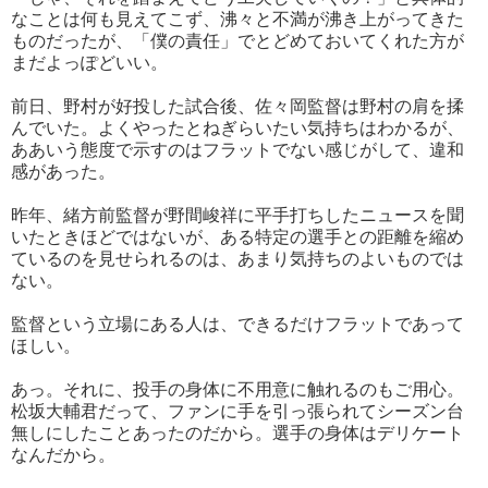
なことは何も見えてこず、沸々と不満が沸き上がってきた
ものだったが、「僕の責任」でとどめておいてくれた方が
まだよっぽどいい。
前日、野村が好投した試合後、佐々岡監督は野村の肩を揉
んでいた。よくやったとねぎらいたい気持ちはわかるが、
ああいう態度で示すのはフラットでない感じがして、違和
感があった。
昨年、緒方前監督が野間峻祥に平手打ちしたニュースを聞
いたときほどではないが、ある特定の選手との距離を縮め
ているのを見せられるのは、あまり気持ちのよいものでは
ない。
監督という立場にある人は、できるだけフラットであって
ほしい。
あっ。それに、投手の身体に不用意に触れるのもご用心。
松坂大輔君だって、ファンに手を引っ張られてシーズン台
無しにしたことあったのだから。選手の身体はデリケート
なんだから。