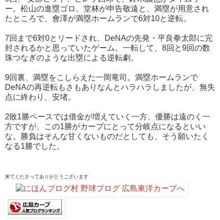
ー。松山の進塁ゴロ、堂林が申告敬遠と、満塁が用意され
たところで、會澤が満塁ホームランで6対10と逆転。
7回まで6対0とリードされ、DeNAの先発・平良拳太郎に完
封されるかと思っていたゲーム。一転して、8回と9回の数
珠つなぎのような出塁による逆転劇。
9回裏、満塁をこしらえた一岡竜司。満塁ホームランで
DeNAの再逆転もさもありなんとハラハラしましたが、無失
点に終わり、安堵。
2敗1勝ペースでは借金が増えていく一方、優勝は遠のく一
方ですが、この1勝がカープにとって分岐点になるといい
な。勝負はそんな甘くないものだとしても、そう願いたく
なる1勝でした。
来てくださって
ありがとうございます