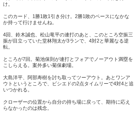
け。
このカード、1勝1敗1引き分け。2勝1敗のペースになかな
か持って行けませんね。
4回、鈴木誠也、松山竜平の連打のあと、このところ空振三
振が目立っていた堂林翔太が3ランで、4対2と華麗なる逆
転。
ところが7回。菊池保則が連打とフォアでノーアウト満塁を
こしらえる。案外多い菊保劇場。
大島洋平、阿部寿樹を討ち取ってツーアウト。あとワンア
ウトというところで、ビシエドの2点タイムリーで4対4と追
いつかれる。
クローザーの位置から自分の持ち場に戻って、期待に応え
らなかったのは残念。