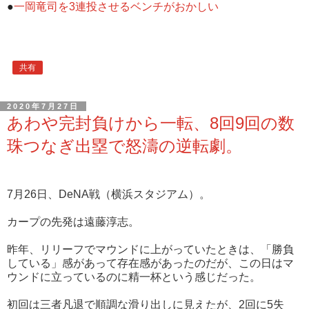
●
一岡竜司を3連投させるベンチがおかしい
共有
2020年7月27日
あわや完封負けから一転、8回9回の数
珠つなぎ出塁で怒濤の逆転劇。
7月26日、DeNA戦（横浜スタジアム）。
カープの先発は遠藤淳志。
昨年、リリーフでマウンドに上がっていたときは、「勝負
している」感があって存在感があったのだが、この日はマ
ウンドに立っているのに精一杯という感じだった。
初回は三者凡退で順調な滑り出しに見えたが、2回に5失