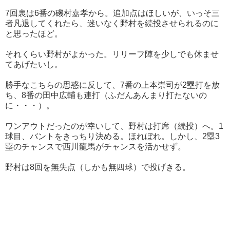
7回裏は6番の磯村嘉孝から。追加点はほしいが、いっそ三
者凡退してくれたら、迷いなく野村を続投させられるのに
と思ったほど。
それくらい野村がよかった。リリーフ陣を少しでも休ませ
てあげたいし。
勝手なこちらの思惑に反して、7番の上本崇司が2塁打を放
ち、8番の田中広輔も連打（ふだんあんまり打たないの
に・・・）。
ワンアウトだったのが幸いして、野村は打席（続投）へ。1
球目、バントをきっちり決める。ほれぼれ。しかし、2塁3
塁のチャンスで西川龍馬がチャンスを活かせず。
野村は8回を無失点（しかも無四球）で投げきる。