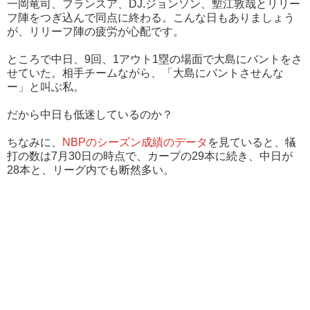
一岡竜司、フランスア、DJ.ジョンソン、塹江敦哉とリリー
フ陣をつぎ込んで同点に終わる。こんな日もありましょう
が、リリーフ陣の疲労が心配です。
ところで中日、9回、1アウト1塁の場面で大島にバントをさ
せていた。相手チームながら、「大島にバントさせんな
ー」と叫ぶ私。
だから中日も低迷しているのか？
ちなみに、
NBPのシーズン成績のデータ
を見ていると、犠
打の数は7月30日の時点で、カープの29本に続き、中日が
28本と、リーグ内でも断然多い。