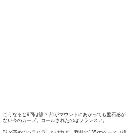
こうなると9回は誰？ 誰がマウンドにあがっても盤石感が
ない今のカープ。コールされたのはフランスア。
球が高めでハラハラしたけれど、野村の135kmベース（後