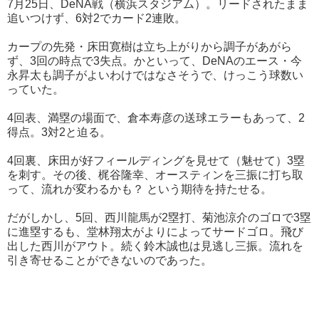
7月25日、DeNA戦（横浜スタジアム）。リードされたまま
追いつけず、6対2でカード2連敗。
カープの先発・床田寛樹は立ち上がりから調子があがら
ず、3回の時点で3失点。かといって、DeNAのエース・今
永昇太も調子がよいわけではなさそうで、けっこう球数い
っていた。
4回表、満塁の場面で、倉本寿彦の送球エラーもあって、2
得点。3対2と迫る。
4回裏、床田が好フィールディングを見せて（魅せて）3塁
を刺す。その後、梶谷隆幸、オースティンを三振に打ち取
って、流れが変わるかも？ という期待を持たせる。
だがしかし、5回、西川龍馬が2塁打、菊池涼介のゴロで3塁
に進塁するも、堂林翔太がよりによってサードゴロ。飛び
出した西川がアウト。続く鈴木誠也は見逃し三振。流れを
引き寄せることができないのであった。