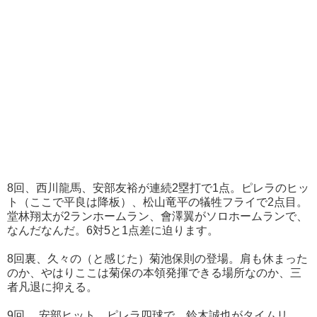
8回、西川龍馬、安部友裕が連続2塁打で1点。ピレラのヒッ
ト（ここで平良は降板）、松山竜平の犠牲フライで2点目。
堂林翔太が2ランホームラン、會澤翼がソロホームランで、
なんだなんだ。6対5と1点差に迫ります。
8回裏、久々の（と感じた）菊池保則の登場。肩も休まった
のか、やはりここは菊保の本領発揮できる場所なのか、三
者凡退に抑える。
9回、 安部ヒット、ピレラ四球で、鈴木誠也がタイムリ