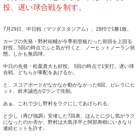
投、遅い球合戦を制す。
7月29日、中日戦（マツダスタジアム）。2対0で1勝1敗。
カープの先発・野村祐輔が今季初登板だった前回を上回る
好投。5回の時点でふと気が付くと、ノーヒットノーラン状
態。しかも無四球。
中日の先発・松葉貴大も好投。 5回の時点で1安打。遅い球
合戦、どちらが軍配をあげるか。
と、スコアボードがなかなか動かなかった6回、ピレラにヒ
ット。鈴木誠也が2ランで先制。
あぁ、これで少し野村をラクにしてあげられる。
と少し（再び強調）安堵した7回表、ほんとに少し気がラク
になったのか否か、野村は大島洋平と阿部寿樹にいきなり
連続ヒットを許す。