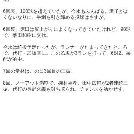
6回表、100球を超えていたが、今永もふんばる。調子がよ
くないなりに、手綱を引き締める投球はさすが。
6回裏、床田は尻上がりによくなってきていたけれど、98球
で、薮田和樹に交代。
今永は続投予定だったが、ランナーがたまってきたところ
で、代打・乙坂智に。この乙坂が3ランを打って、6対2。采
配が的中。
7回の堂林はこの日3回目の三振。
8回、ノーアウト満塁で、磯村嘉孝、田中広輔が2者連続三
振、代打の長野久義も討ち取られ、チャンスを活かせず。