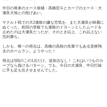
中日の将来のエース候補・髙橋宏斗とカープのエース・大
瀬良大地との投げあい。
ヤクルト戦での大2連敗の嫌な空気を、また大瀬良が綺麗に
ぬぐった。前回の登板でも連敗のドヨ～ンとしたムードを
止めたのは大瀬良だったが、そのとき以上、これ以上ない
完封勝ち。
しかも、唯一の得点は、高橋の高校の先輩でもある堂林翔
太のホームラン。ようやった！
得点は5回のこの1点だけ。追加点なし！ これはいつものカ
ープなら負けるパターン。でも、今日の大瀬良、中日打線
に手も足も出させませんでした。