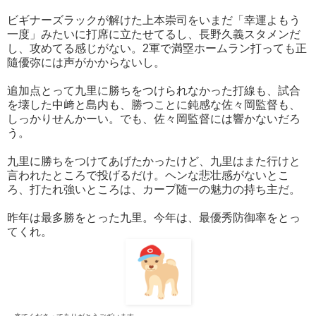
ビギナーズラックが解けた上本崇司をいまだ「幸運よもう
一度」みたいに打席に立たせてるし、長野久義スタメンだ
し、攻めてる感じがない。2軍で満塁ホームラン打っても正
隨優弥には声がかからないし。
追加点とって九里に勝ちをつけられなかった打線も、試合
を壊した中﨑と島内も、勝つことに鈍感な佐々岡監督も、
しっかりせんかーい。でも、佐々岡監督には響かないだろ
う。
九里に勝ちをつけてあげたかったけど、九里はまた行けと
言われたところで投げるだけ。ヘンな悲壮感がないとこ
ろ、打たれ強いところは、カープ随一の魅力の持ち主だ。
昨年は最多勝をとった九里。今年は、最優秀防御率をとっ
てくれ。