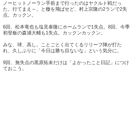
ノーヒットノーラン手前まで行ったのはヤクルト戦だっ
た。行てまえ～。と檄を飛ばせど、村上宗隆の2ランで2失
点。カックン。
6回、松本竜也も塩見泰隆にホームランで1失点。8回、今季
初登板の森浦大輔も1失点。カックンカックン。
みな、球、高し。ことごとく出てくるリリーフ陣が打た
れ、久しぶりに「今日は勝ち目ないな」という気分に。
9回、無失点の黒原拓未だけは「よかったこと日記」につけ
ておこう。