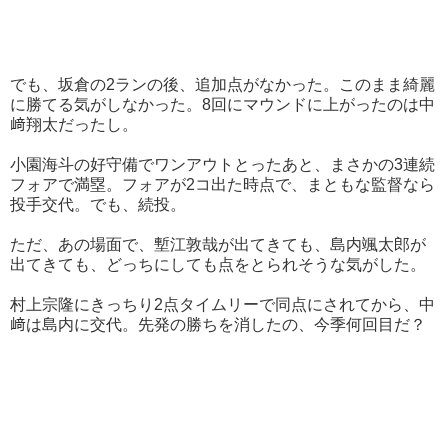
でも、坂倉の2ランの後、追加点がなかった。このまま綺麗
に勝てる気がしなかった。8回にマウンドに上がったのは中
﨑翔太だったし。
小園海斗の好守備でワンアウトとったあと、まさかの3連続
フォアで満塁。フォアが2コ出た時点で、まともな監督なら
投手交代。でも、続投。
ただ、あの場面で、塹江敦哉が出てきても、島内颯太郎が
出てきても、どっちにしても点をとられそうな気がした。
村上宗隆にきっちり2点タイムリーで同点にされてから、中
﨑は島内に交代。先発の勝ちを消したの、今季何回目だ？