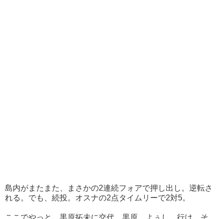
島内がまたまた、まさかの2連続フォアで押し出し。逆転さ
れる。でも、続投。オスナの2点タイムリーで2対5。
ここでやっと、黒原拓未に交代。黒原、よぅし、行け。そ