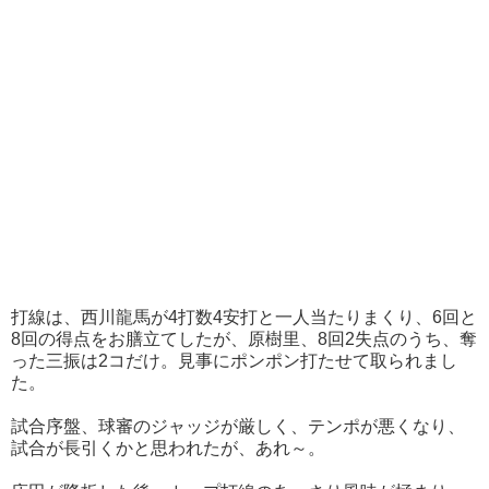
打線は、西川龍馬が4打数4安打と一人当たりまくり、6回と
8回の得点をお膳立てしたが、原樹里、8回2失点のうち、奪
った三振は2コだけ。見事にポンポン打たせて取られまし
た。
試合序盤、球審のジャッジが厳しく、テンポが悪くなり、
試合が長引くかと思われたが、あれ～。