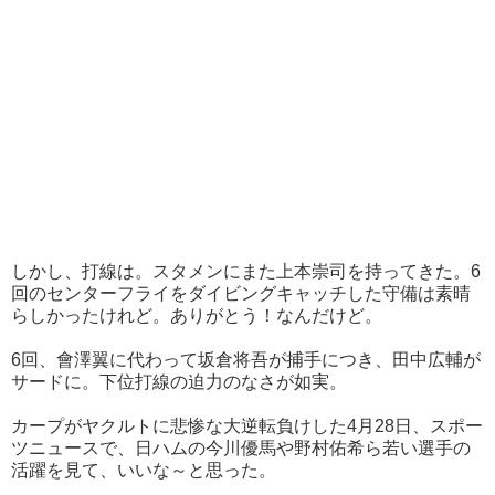
しかし、打線は。スタメンにまた上本崇司を持ってきた。6
回のセンターフライをダイビングキャッチした守備は素晴
らしかったけれど。ありがとう！なんだけど。
6回、會澤翼に代わって坂倉将吾が捕手につき、田中広輔が
サードに。下位打線の迫力のなさが如実。
カープがヤクルトに悲惨な大逆転負けした4月28日、スポー
ツニュースで、日ハムの今川優馬や野村佑希ら若い選手の
活躍を見て、いいな～と思った。