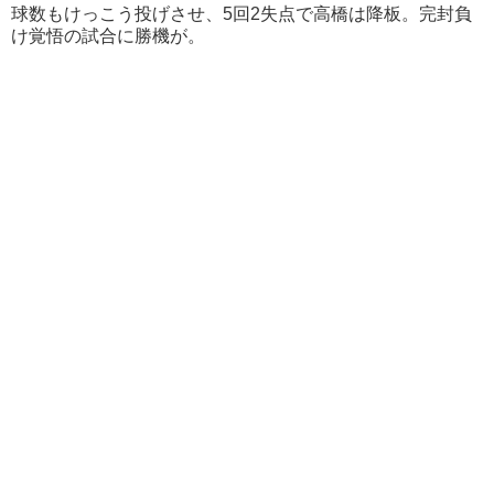
球数もけっこう投げさせ、5回2失点で高橋は降板。完封負
け覚悟の試合に勝機が。