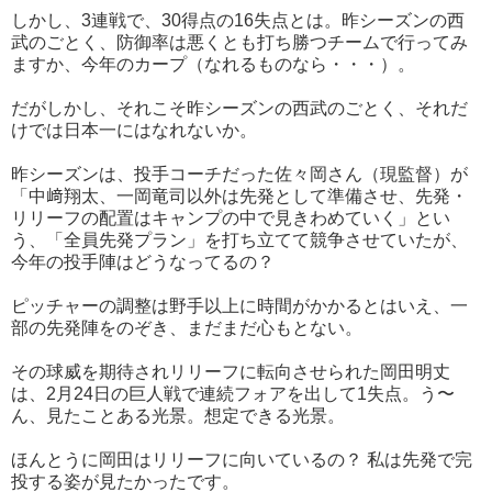
しかし、3連戦で、30得点の16失点とは。昨シーズンの西
武のごとく、防御率は悪くとも打ち勝つチームで行ってみ
ますか、今年のカープ（なれるものなら・・・）。
だがしかし、それこそ昨シーズンの西武のごとく、それだ
けでは日本一にはなれないか。
昨シーズンは、投手コーチだった佐々岡さん（現監督）が
「中﨑翔太、一岡竜司以外は先発として準備させ、先発・
リリーフの配置はキャンプの中で見きわめていく」とい
う、「全員先発プラン」を打ち立てて競争させていたが、
今年の投手陣はどうなってるの？
ピッチャーの調整は野手以上に時間がかかるとはいえ、一
部の先発陣をのぞき、まだまだ心もとない。
その球威を期待されリリーフに転向させられた岡田明丈
は、2月24日の巨人戦で連続フォアを出して1失点。う〜
ん、見たことある光景。想定できる光景。
ほんとうに岡田はリリーフに向いているの？ 私は先発で完
投する姿が見たかったです。