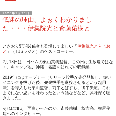
2020年2月20日
低迷の理由、よぉくわかりまし
た・・・伊集院光と斎藤佑樹と
ときおり野球関係者も登場して楽しい「
伊集院光とらじお
と
」（TBSラジオ）のゲストコーナー。
2月18日は、日ハムの栗山英樹監督。この日は生放送ではな
く、キャンプ地、沖縄・名護を訪れての収録編。
2019年にはオープナー（リリーフ投手が先発登板し、短い
イニングを投げた後、先発投手を継投させるという起用
法）を導入した栗山監督。前半とばすも、後半失速。これ
までにない思いを味わったという話などなど、興味深く聴
きました。
それに加え、面白かったのが、斎藤佑樹、秋吉亮、横尾俊
建へのインタビュー。