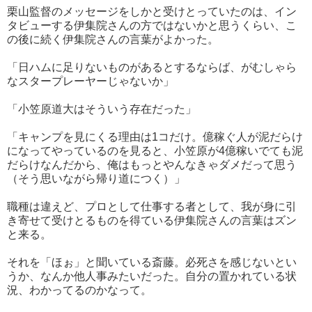
栗山監督のメッセージをしかと受けとっていたのは、イン
タビューする伊集院さんの方ではないかと思うくらい、こ
の後に続く伊集院さんの言葉がよかった。
「日ハムに足りないものがあるとするならば、がむしゃら
なスタープレーヤーじゃないか」
「小笠原道大はそういう存在だった」
「キャンプを見にくる理由は1コだけ。億稼ぐ人が泥だらけ
になってやっているのを見ると、小笠原が4億稼いでても泥
だらけなんだから、俺はもっとやんなきゃダメだって思う
（そう思いながら帰り道につく）」
職種は違えど、プロとして仕事する者として、我が身に引
き寄せて受けとるものを得ている伊集院さんの言葉はズン
と来る。
それを「ほぉ」と聞いている斎藤。必死さを感じないとい
うか、なんか他人事みたいだった。自分の置かれている状
況、わかってるのかなって。