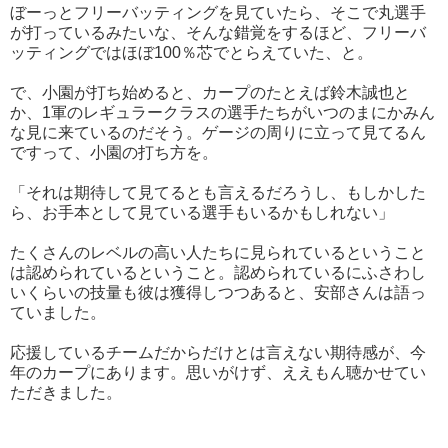
ぼーっとフリーバッティングを見ていたら、そこで丸選手
が打っているみたいな、そんな錯覚をするほど、フリーバ
ッティングではほぼ100％芯でとらえていた、と。
で、小園が打ち始めると、カープのたとえば鈴木誠也と
か、1軍のレギュラークラスの選手たちがいつのまにかみん
な見に来ているのだそう。ゲージの周りに立って見てるん
ですって、小園の打ち方を。
「それは期待して見てるとも言えるだろうし、もしかした
ら、お手本として見ている選手もいるかもしれない」
たくさんのレベルの高い人たちに見られているということ
は認められているということ。認められているにふさわし
いくらいの技量も彼は獲得しつつあると、安部さんは語っ
ていました。
応援しているチームだからだけとは言えない期待感が、今
年のカープにあります。思いがけず、ええもん聴かせてい
ただきました。