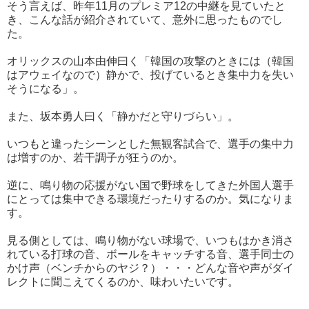
そう言えば、昨年11月のプレミア12の中継を見ていたと
き、こんな話が紹介されていて、意外に思ったものでし
た。
オリックスの山本由伸曰く「韓国の攻撃のときには（韓国
はアウェイなので）静かで、投げているとき集中力を失い
そうになる」。
また、坂本勇人曰く「静かだと守りづらい」。
いつもと違ったシーンとした無観客試合で、選手の集中力
は増すのか、若干調子が狂うのか。
逆に、鳴り物の応援がない国で野球をしてきた外国人選手
にとっては集中できる環境だったりするのか。気になりま
す。
見る側としては、鳴り物がない球場で、いつもはかき消さ
れている打球の音、ボールをキャッチする音、選手同士の
かけ声（ベンチからのヤジ？）・・・どんな音や声がダイ
レクトに聞こえてくるのか、味わいたいです。