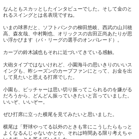
なんともスカッとしたインタビューでした。そして金のと
れるスイングとは名表現ですね。
いまの球界だと、ソフトバンクの柳田悠岐、西武の山川穂
高、森友哉、中村剛也、オリックスの吉田正尚あたりが思
い浮かびます（パ・リーグの選手のオンパレード）。
カープの鈴木誠也もそれに近づいてきている感触。
大砲タイプではないけれど、小園海斗の思いきりのいいス
イングも、昨シーズンのカープファンにとって、お金を出
して見たいと思える打席でした。
小園も、ピッチャーは思い切り振ってこられるのを嫌がる
だろうから、どんどん振っていきたいと言っていました。
いいぞ、いいぞー。
ぜひ打席に立った横尾を見てみたいと思いました。
横尾は「野球やってる以外のときも常にこうしたらもっと
よくなるんじゃないかとか、それは時間ある限り考えちゃ