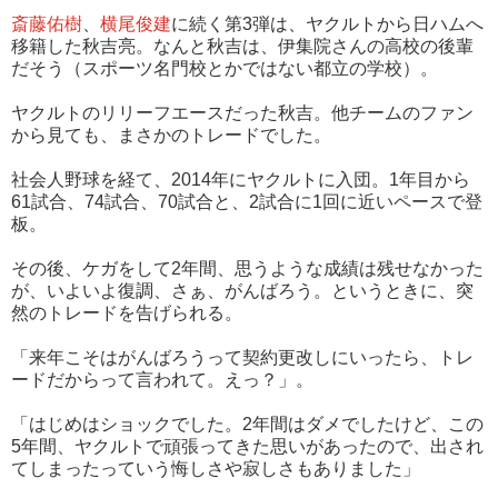
斎藤佑樹
、
横尾俊建
に続く第3弾は、ヤクルトから日ハムへ
移籍した秋吉亮。なんと秋吉は、伊集院さんの高校の後輩
だそう（スポーツ名門校とかではない都立の学校）。
ヤクルトのリリーフエースだった秋吉。他チームのファン
から見ても、まさかのトレードでした。
社会人野球を経て、2014年にヤクルトに入団。1年目から
61試合、74試合、70試合と、2試合に1回に近いペースで登
板。
その後、ケガをして2年間、思うような成績は残せなかった
が、いよいよ復調、さぁ、がんばろう。というときに、突
然のトレードを告げられる。
「来年こそはがんばろうって契約更改しにいったら、トレ
ードだからって言われて。えっ？」。
「はじめはショックでした。2年間はダメでしたけど、この
5年間、ヤクルトで頑張ってきた思いがあったので、出され
てしまったっていう悔しさや寂しさもありました」