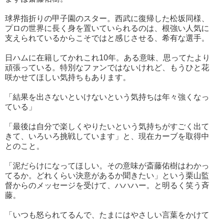
球界指折りの甲子園のスター。西武に復帰した松坂同様、
プロの世界に長く身を置いていられるのは、根強い人気に
支えられているからこそではと感じさせる、希有な選手。
日ハムに在籍してかれこれ10年。ある意味、思ってたより
頑張っている。特別なファンではないけれど、もうひと花
咲かせてほしい気持ちもあります。
「結果を出さないといけないという気持ちは年々強くなっ
ている」
「最後は自分で楽しくやりたいという気持ちがすごく出て
きて、いろいろ挑戦しています」と、現在カーブを取得中
とのこと。
「泥だらけになってほしい。その意味が斎藤佑樹はわかっ
てるか。どれくらい決意があるか聞きたい」という栗山監
督からのメッセージを受けて、ハハハー。と明るく笑う斉
藤。
「いつも怒られてるんで、たまにはやさしい言葉をかけて