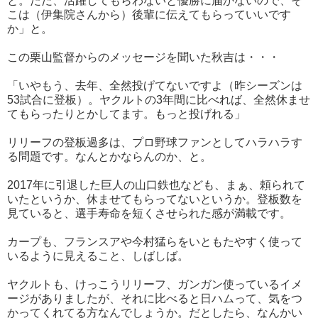
と。ただ、活躍してもらわないと優勝に届かないので、そ
こは（伊集院さんから）後輩に伝えてもらっていいです
か」と。
この栗山監督からのメッセージを聞いた秋吉は・・・
「いやもう、去年、全然投げてないですよ（昨シーズンは
53試合に登板）。ヤクルトの3年間に比べれば、全然休ませ
てもらったりとかしてます。もっと投げれる」
リリーフの登板過多は、プロ野球ファンとしてハラハラす
る問題です。なんとかならんのか、と。
2017年に引退した巨人の山口鉄也なども、まぁ、頼られて
いたというか、休ませてもらってないというか。登板数を
見ていると、選手寿命を短くさせられた感が満載です。
カープも、フランスアや今村猛らをいともたやすく使って
いるように見えること、しばしば。
ヤクルトも、けっこうリリーフ、ガンガン使っているイメ
ージがありましたが、それに比べると日ハムって、気をつ
かってくれてる方なんでしょうか。だとしたら、なんかい