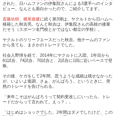
された、日ハムファンの伊集院さんによる3選手へのインタ
ビュー。なんとも面白かったので、ご紹介してます。
斎藤佑樹
、
横尾俊建
に続く第3弾は、ヤクルトから日ハムへ
移籍した秋吉亮。なんと秋吉は、伊集院さんの高校の後輩
だそう（スポーツ名門校とかではない都立の学校）。
ヤクルトのリリーフエースだった秋吉。他チームのファン
から見ても、まさかのトレードでした。
社会人野球を経て、2014年にヤクルトに入団。1年目から
61試合、74試合、70試合と、2試合に1回に近いペースで登
板。
その後、ケガをして2年間、思うような成績は残せなかった
が、いよいよ復調、さぁ、がんばろう。というときに、突
然のトレードを告げられる。
「来年こそはがんばろうって契約更改しにいったら、トレ
ードだからって言われて。えっ？」。
「はじめはショックでした。2年間はダメでしたけど、この