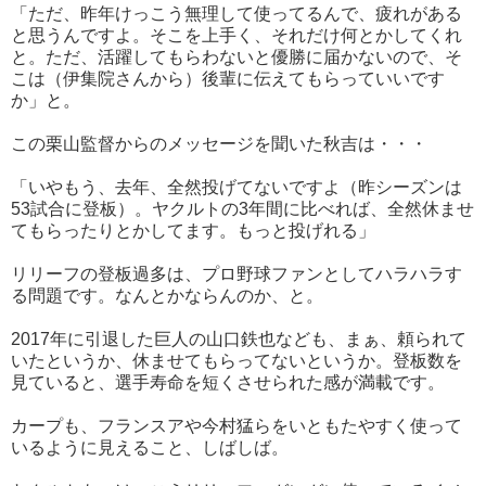
「ただ、昨年けっこう無理して使ってるんで、疲れがある
と思うんですよ。そこを上手く、それだけ何とかしてくれ
と。ただ、活躍してもらわないと優勝に届かないので、そ
こは（伊集院さんから）後輩に伝えてもらっていいです
か」と。
この栗山監督からのメッセージを聞いた秋吉は・・・
「いやもう、去年、全然投げてないですよ（昨シーズンは
53試合に登板）。ヤクルトの3年間に比べれば、全然休ませ
てもらったりとかしてます。もっと投げれる」
リリーフの登板過多は、プロ野球ファンとしてハラハラす
る問題です。なんとかならんのか、と。
2017年に引退した巨人の山口鉄也なども、まぁ、頼られて
いたというか、休ませてもらってないというか。登板数を
見ていると、選手寿命を短くさせられた感が満載です。
カープも、フランスアや今村猛らをいともたやすく使って
いるように見えること、しばしば。