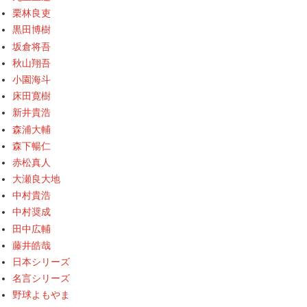
栗林良吏
黒田博樹
坂倉将吾
秋山翔吾
小園海斗
床田寛樹
新井貴浩
森浦大輔
森下暢仁
赤松真人
大瀬良大地
中村貴浩
中村奨成
田中広輔
藤井皓哉
日本シリーズ
名言シリーズ
野球よもやま