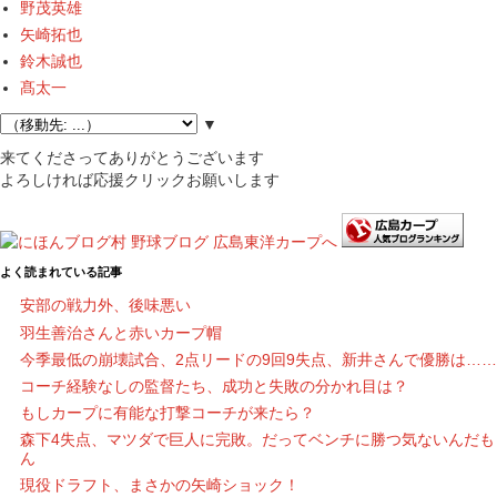
野茂英雄
矢崎拓也
鈴木誠也
髙太一
▼
来てくださってありがとうございます
よろしければ応援クリックお願いします
よく読まれている記事
安部の戦力外、後味悪い
羽生善治さんと赤いカープ帽
今季最低の崩壊試合、2点リードの9回9失点、新井さんで優勝は……
コーチ経験なしの監督たち、成功と失敗の分かれ目は？
もしカープに有能な打撃コーチが来たら？
森下4失点、マツダで巨人に完敗。だってベンチに勝つ気ないんだも
ん
現役ドラフト、まさかの矢崎ショック！