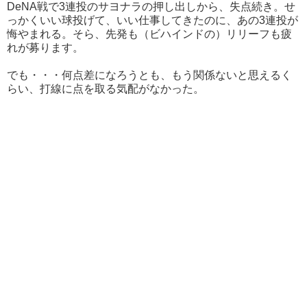
DeNA戦で3連投のサヨナラの押し出しから、失点続き。せ
っかくいい球投げて、いい仕事してきたのに、あの3連投が
悔やまれる。そら、先発も（ビハインドの）リリーフも疲
れが募ります。
でも・・・何点差になろうとも、もう関係ないと思えるく
らい、打線に点を取る気配がなかった。