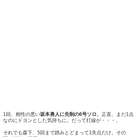
1回、相性の悪い
坂本勇人に先制の6号ソロ
。正直、まだ1点
なのにドヨンとした気持ちに。だって打線が・・・。
それでも森下、5回まで踏みとどまって1失点だけ。その