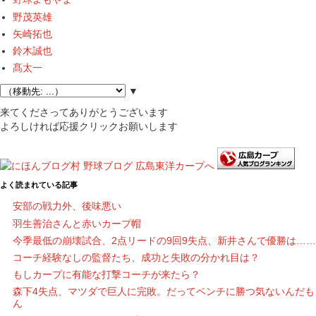
野茂英雄
矢崎拓也
鈴木誠也
髙太一
▼
来てくださってありがとうございます
よろしければ応援クリックお願いします
よく読まれている記事
安部の戦力外、後味悪い
羽生善治さんと赤いカープ帽
今季最低の崩壊試合、2点リードの9回9失点、新井さんで優勝は……
コーチ経験なしの監督たち、成功と失敗の分かれ目は？
もしカープに有能な打撃コーチが来たら？
森下4失点、マツダで巨人に完敗。だってベンチに勝つ気ないんだも
ん