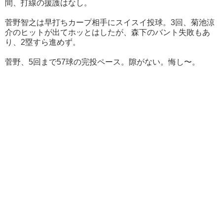
間、打線の援護はなし。
菅野智之は早打ちカープ相手にスイスイ投球。3回、菊池涼
介のヒットが出てホッとはしたが、森下のバント失敗もあ
り、2塁すら進めず。
菅野、5回まで57球の完投ペース。隙がない。悔し〜。