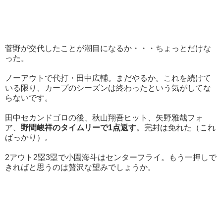
菅野が交代したことが潮目になるか・・・ちょっとだけな
った。
ノーアウトで代打・田中広輔。まだやるか。これを続けて
いる限り、カープのシーズンは終わったという気がしてな
らないです。
田中セカンドゴロの後、秋山翔吾ヒット、矢野雅哉フォ
ア、
野間峻祥のタイムリーで1点返す
。完封は免れた（これ
ばっかり）。
2アウト2塁3塁で小園海斗はセンターフライ。もう一押しで
きればと思うのは贅沢な望みでしょうか。