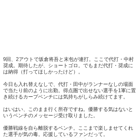
9回、2アウトで坂倉将吾と末包が連打。ここで代打・中村
奨成。期待したが、ショートゴロ。でもまだ代打・奨成に
は納得（打ってほしかったけど）。
今日も入れ替えなしで、代打・田中がランナーなしの場面
で当たり前のように出勤。得点圏で出せない選手を1軍に置
き続けるカープベンチには気持ちがしらみ続けてます。
はいはい、このまま行く所存ですね。優勝する気はないと
いうベンチのメッセージ受け取りました。
優勝戦線を自ら離脱するベンチ。ここまで楽しませてくれ
た選手が気の毒。応援しているファンだって。