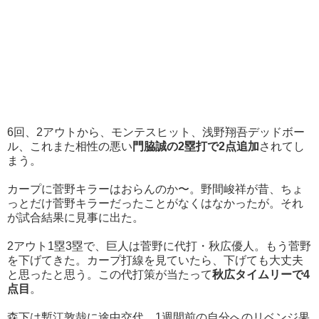
6回、2アウトから、モンテスヒット、浅野翔吾デッドボー
ル、これまた相性の悪い
門脇誠の2塁打で2点追加
されてし
まう。
カープに菅野キラーはおらんのか〜。野間峻祥が昔、ちょ
っとだけ菅野キラーだったことがなくはなかったが。それ
が試合結果に見事に出た。
2アウト1塁3塁で、巨人は菅野に代打・秋広優人。もう菅野
を下げてきた。カープ打線を見ていたら、下げても大丈夫
と思ったと思う。この代打策が当たって
秋広タイムリーで4
点目
。
森下は塹江敦哉に途中交代。1週間前の自分へのリベンジ果