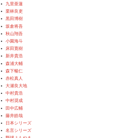
九里亜蓮
栗林良吏
黒田博樹
坂倉将吾
秋山翔吾
小園海斗
床田寛樹
新井貴浩
森浦大輔
森下暢仁
赤松真人
大瀬良大地
中村貴浩
中村奨成
田中広輔
藤井皓哉
日本シリーズ
名言シリーズ
野球よもやま