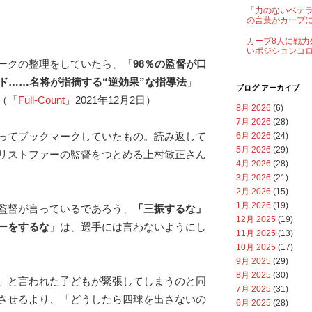
「力のないベテ
の言葉がカープ
カープ8人に戦力
いポジションコ
ークの整理をしていたら、「
98％の監督が口
ード……名将が指摘する“逆効果”な指導法
」
ブログ アーカイブ
（「
Full-Count
」2021年12月2日）
8月 2026
(6)
7月 2026
(28)
ってブックマークしていたもの。読み返して
6月 2026
(24)
5月 2026
(29)
リストファーの監督をつとめる上村敏正さん
4月 2026
(28)
3月 2026
(21)
2月 2026
(15)
1月 2026
(19)
監督が言っているであろう、
「三振するな」
12月 2025
(19)
ーをするな」
は、選手には言わないようにし
11月 2025
(13)
10月 2025
(17)
9月 2025
(29)
8月 2025
(30)
」と言われた子どもが緊張してしまうのと同
7月 2025
(31)
させるより、「どうしたら四球を出さないの
6月 2025
(28)