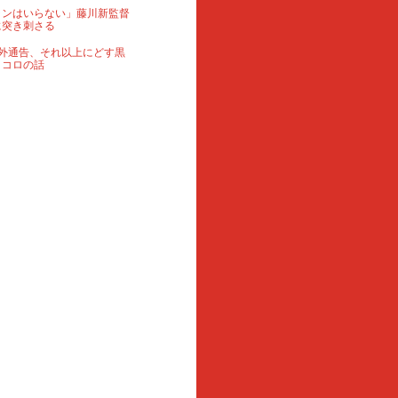
ランはいらない」藤川新監督
に突き刺さる
外通告、それ以上にどす黒
ロコロの話