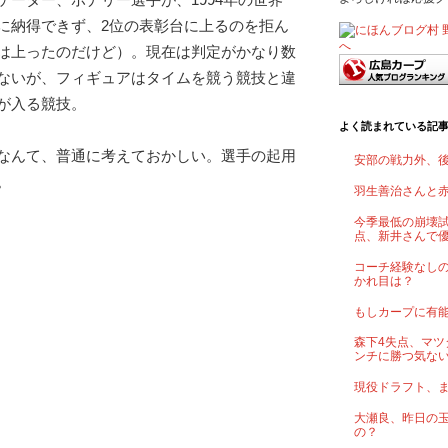
に納得できず、2位の表彰台に上るのを拒ん
は上ったのだけど）。現在は判定がかなり数
ないが、フィギュアはタイムを競う競技と違
が入る競技。
よく読まれている記
なんて、普通に考えておかしい。選手の起用
安部の戦力外、
。
羽生善治さんと
今季最低の崩壊試
点、新井さんで
コーチ経験なし
かれ目は？
もしカープに有
森下4失点、マツ
ンチに勝つ気な
現役ドラフト、
大瀬良、昨日の
の？