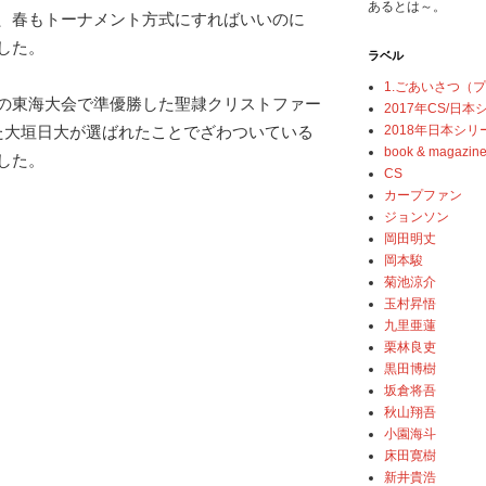
あるとは～。
、春もトーナメント方式にすればいいのに
した。
ラベル
1.ごあいさつ（
の東海大会で準優勝した聖隷クリストファー
2017年CS/日
2018年日本シリ
た大垣日大が選ばれたことでざわついている
book & magazin
した。
CS
カープファン
ジョンソン
岡田明丈
岡本駿
菊池涼介
玉村昇悟
九里亜蓮
栗林良吏
黒田博樹
坂倉将吾
秋山翔吾
小園海斗
床田寛樹
新井貴浩