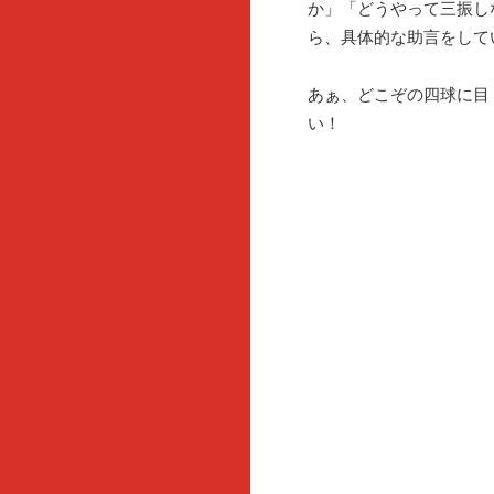
か」「どうやって三振し
ら、具体的な助言をして
あぁ、どこぞの四球に目
い！