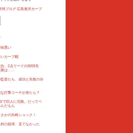
事
後味悪い
赤いカープ帽
合、2点リードの9回9失
優勝は……
の監督たち、成功と失敗の分
能な打撃コーチが来たら？
ダで巨人に完敗。だってベ
いんだもん
まさかの矢崎ショック！
玉村の投球、見てなかった