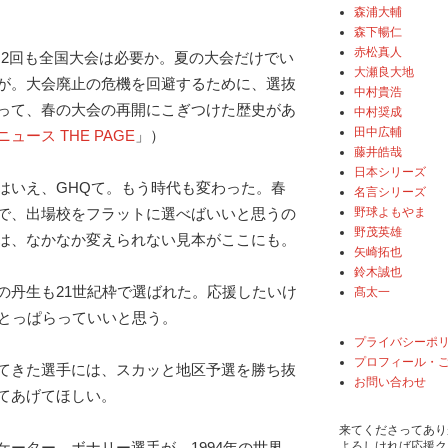
森浦大輔
森下暢仁
赤松真人
に2回も全国大会は必要か。夏の大会だけでい
大瀬良大地
が。大会廃止の危機を回避するために、選抜
中村貴浩
って、春の大会の再開にこぎつけた歴史があ
中村奨成
田中広輔
!ニュース THE PAGE
」）
藤井皓哉
日本シリーズ
はいえ、GHQて。もう時代も変わった。春
名言シリーズ
野球よもやま
で、出場校をフラットに選べばいいと思うの
野茂英雄
は、なかなか変えられない見本がここにも。
矢崎拓也
鈴木誠也
の丹生も21世紀枠で選ばれた。応援したいけ
髙太一
うとっぱらっていいと思う。
プライバシーポ
プロフィール・
てきた選手には、スカッと地区予選を勝ち抜
お問い合わせ
てあげてほしい。
来てくださってあり
よろしければ応援ク
ケーター、ボナリー選手が、1994年の世界