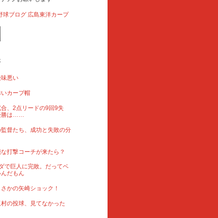
事
後味悪い
赤いカープ帽
合、2点リードの9回9失
優勝は……
の監督たち、成功と失敗の分
能な打撃コーチが来たら？
ダで巨人に完敗。だってベ
いんだもん
まさかの矢崎ショック！
玉村の投球、見てなかった