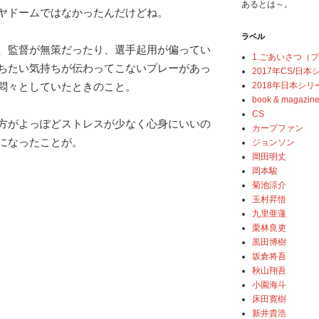
あるとは～。
ヤドームではなかったんだけどね。
ラベル
、監督が無策だったり、選手起用が偏ってい
1.ごあいさつ（
ちたい気持ちが伝わってこないプレーがあっ
2017年CS/日
2018年日本シリ
悶々としていたときのこと。
book & magazin
CS
方がよっぽどストレスが少なく心身にいいの
カープファン
になったことが。
ジョンソン
岡田明丈
岡本駿
菊池涼介
玉村昇悟
九里亜蓮
栗林良吏
黒田博樹
坂倉将吾
秋山翔吾
小園海斗
床田寛樹
新井貴浩