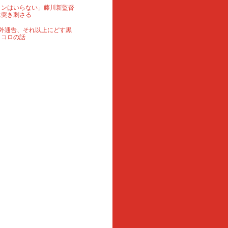
ランはいらない」藤川新監督
に突き刺さる
外通告、それ以上にどす黒
ロコロの話