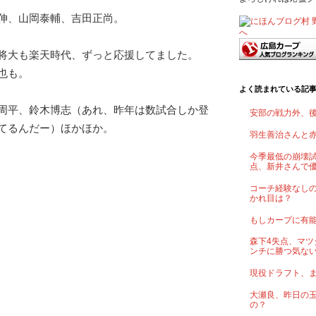
伸、山岡泰輔、吉田正尚。
将大も楽天時代、ずっと応援してました。
也も。
よく読まれている記
周平、鈴木博志（あれ、昨年は数試合しか登
安部の戦力外、
てるんだー）ほかほか。
羽生善治さんと
今季最低の崩壊試
点、新井さんで
コーチ経験なし
かれ目は？
もしカープに有
森下4失点、マツ
ンチに勝つ気な
現役ドラフト、
大瀬良、昨日の
の？