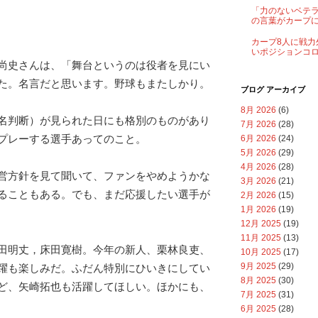
「力のないベテ
の言葉がカープ
カープ8人に戦力
いポジションコ
尚史さんは、「舞台というのは役者を見にい
た。名言だと思います。野球もまたしかり。
ブログ アーカイブ
8月 2026
(6)
名判断）が見られた日にも格別のものがあり
7月 2026
(28)
プレーする選手あってのこと。
6月 2026
(24)
5月 2026
(29)
4月 2026
(28)
営方針を見て聞いて、ファンをやめようかな
3月 2026
(21)
ることもある。でも、まだ応援したい選手が
2月 2026
(15)
1月 2026
(19)
12月 2025
(19)
11月 2025
(13)
田明丈，床田寛樹。今年の新人、栗林良吏、
10月 2025
(17)
9月 2025
(29)
躍も楽しみだ。ふだん特別にひいきにしてい
8月 2025
(30)
ど、矢崎拓也も活躍してほしい。ほかにも、
7月 2025
(31)
6月 2025
(28)