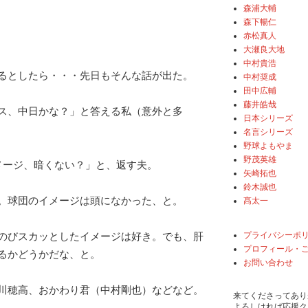
森浦大輔
森下暢仁
赤松真人
大瀬良大地
中村貴浩
るとしたら・・・先日もそんな話が出た。
中村奨成
田中広輔
藤井皓哉
ス、中日かな？」と答える私（意外と多
日本シリーズ
名言シリーズ
野球よもやま
野茂英雄
イメージ、暗くない？」と、返す夫。
矢崎拓也
鈴木誠也
。球団のイメージは頭になかった、と。
髙太一
プライバシーポ
のびスカッとしたイメージは好き。でも、肝
プロフィール・
るかどうかだな、と。
お問い合わせ
川穂高、おかわり君（中村剛也）などなど。
来てくださってあり
よろしければ応援ク