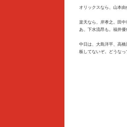
オリックスなら、山本由
楽天なら、岸孝之。田中
あ、下水流昂も。福井優
中日は、大島洋平、高橋
板してないぞ。どうなっ