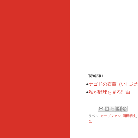
〔関連記事〕
●
ナゴドの石蓋（いしぶ
●
私が野球を見る理由
ラベル:
カープファン
,
岡田明丈
,
也