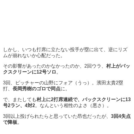
しかし、いつも打席に立たない投手が塁に出て、逆にリズ
ムが崩れないか心配だった。
その影響があったのかなかったのか、2回ウラ、
村上がバッ
クスクリーンに12号ソロ
。
3回、ピッチャーの山野にフォア（うっ）。濱田太貴2塁
打、
長岡秀樹のゴロで同点
に。
で、またしても
村上に2打席連続で、バックスクリーンに13
号2ラン、4対2
。なんという相性のよさ（悪さ）。
3回以上投げられたらと思っていた昂也だったが、
3回4失点
で降板
。