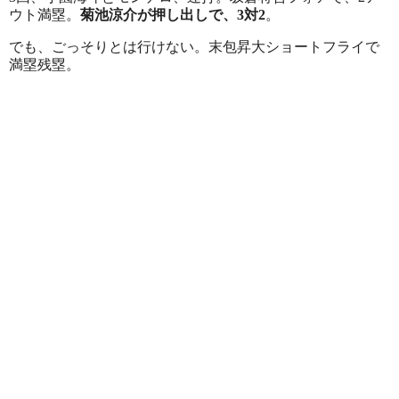
ウト満塁。
菊池涼介が押し出しで、3対2
。
でも、ごっそりとは行けない。末包昇大ショートフライで
満塁残塁。