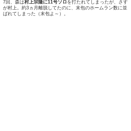
7回、森は
村上宗隆に11号ソロ
を打たれてしまったが、さす
が村上。約3ヵ月離脱してたのに、末包のホームラン数に並
ばれてしまった（末包よ～）。