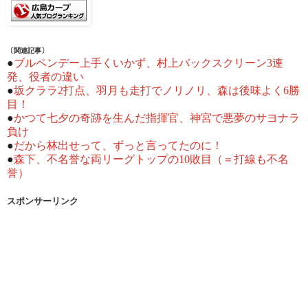
〔関連記事〕
●
ブルペンデー上手くいかず、村上バックスクリーン3連
発、役者の違い
●
坂クララ2打点、羽月も走打でノリノリ、森は後味よく6勝
目！
●
かつて七夕の奇跡を生んだ指揮官、神宮で悪夢のサヨナラ
負け
●
だから林出せって、ずっと言ってたのに！
●
森下、不名誉な両リーグトップの10敗目（＝打線も不名
誉）
スポンサーリンク