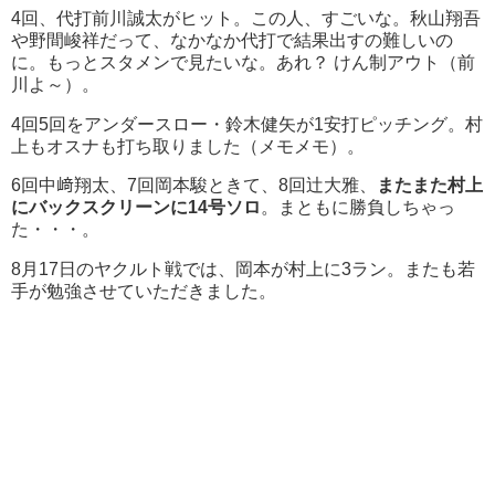
4回、代打前川誠太がヒット。この人、すごいな。秋山翔吾
や野間峻祥だって、なかなか代打で結果出すの難しいの
に。もっとスタメンで見たいな。あれ？ けん制アウト（前
川よ～）。
4回5回をアンダースロー・鈴木健矢が1安打ピッチング。村
上もオスナも打ち取りました（メモメモ）。
6回中﨑翔太、7回岡本駿ときて、8回辻大雅、
またまた村上
にバックスクリーンに14号ソロ
。まともに勝負しちゃっ
た・・・。
8月17日のヤクルト戦では、岡本が村上に3ラン。またも若
手が勉強させていただきました。