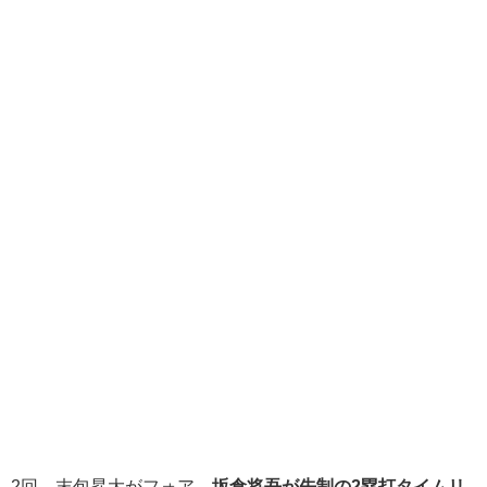
2回、末包昇大がフォア、
坂倉将吾が先制の2塁打タイムリ