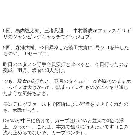
8回、島内颯太郎、三者凡退。。中村奨成がフェンスギリギ
リのジャンピングキャッチでグッジョブ。
9回、森浦大輔。今日昇格した濱田太貴に1号ソロを許した
ものの、10セーブ目。
昨日のスタメン野手全員安打と比べると、今日打ったのは
奨成、羽月、坂倉の3人だけ。
でも、坂倉の2打点と、羽月のタイムリー＆盗塁そのままホ
ームインは大きかった。詰まっていたものがスッキリ通じ
たような気持ちよさ。
モンテロがファーストで随所によい守備を見せてくれたの
も、素敵だった。
DeNAが中日に負けて、カープはDeNAと並んで3位に浮
上。ぷっか～。これは、本気で獲りに行きたいです（この
流れ止めるでないぞ、カープベンチ）。