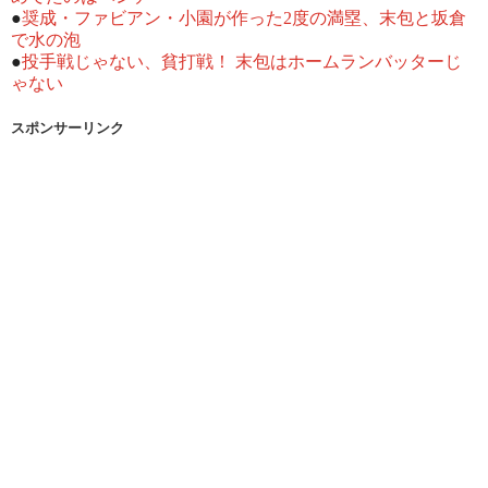
●
奨成・ファビアン・小園が作った2度の満塁、末包と坂倉
で水の泡
●
投手戦じゃない、貧打戦！ 末包はホームランバッターじ
ゃない
スポンサーリンク