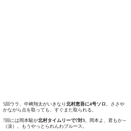
5回ウラ、中﨑翔太がいきなり
北村恵吾に4号ソロ
。ささや
かながら点を取っても、すぐまた取られる。
7回には岡本駿が
北村タイムリーで
7対3
。岡本よ、君もか～
（涙）。
もうやっとられんわブルース。