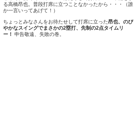
る高橋昂也。普段打席に立つことなかったから・・・（誰
か一言いってあげて！）
ちょっとみなさんをお待たせして打席に立った
昂也、のび
やかなスイングでまさかの2塁打、先制の2点タイムリ
ー！
申告敬遠、失敗の巻。