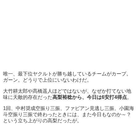
唯一、最下位ヤクルトが勝ち越しているチームがカープ。
ガーン。どうりで上位にいないわけだ。
大竹耕太郎や髙橋遥人ほどではないが、なぜか打てない地
味に天敵的存在だった
高梨裕稔から、今日は6安打4得点
。
1回、中村奨成空振り三振、ファビアン見逃し三振、小園海
斗空振り三振で終わったときには、また今日もなのか～？
という立ち上がりの高梨だったが。