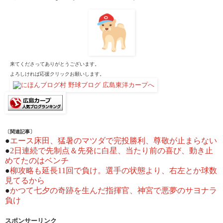
来てくださってありがとうございます。
よろしければ応援クリックお願いします。
〔関連記事〕
●
エース床田、猛暑のマツダで完投勝利、尊敬が止まらない
●
2日連続で先制点＆先発に白星、当たり前の喜び、動き止
めてたのはベンチ
●
柳攻略も延長11回で負け。選手の状態より、右左とか球数
見てるから
●
かつて七夕の奇跡を生んだ指揮官、神宮で悪夢のサヨナラ
負け
スポンサーリンク