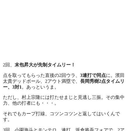
2回、
末包昇大が先制タイムリー！
点を取ってもらった直後の2回ウラ、
3連打で同点
に。濱田
太貴デッドボール、2アウト満塁で、
長岡秀樹2点タイムリ
ー、3対1
。あっというま。
ただし、村上宗隆には打たせまじと見逃し三振。その集中
力、他の打者にも・・・。
それでもカープ打線、コツンコツンと返してはいくんで
す。
3回、小園海斗とモンテロ、連打。坂倉将吾フォアで、2ア