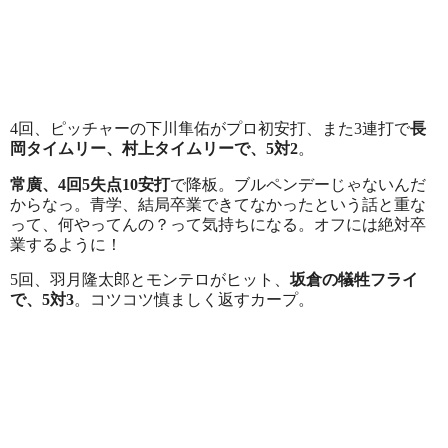
4回、ピッチャーの下川隼佑がプロ初安打、また3連打で
長
岡タイムリー、村上タイムリーで、5対2
。
常廣、4回5失点10安打
で降板。ブルペンデーじゃないんだ
からなっ。青学、結局卒業できてなかったという話と重な
って、何やってんの？って気持ちになる。オフには絶対卒
業するように！
5回、羽月隆太郎とモンテロがヒット、
坂倉の犠牲フライ
で、5対3
。コツコツ慎ましく返すカープ。