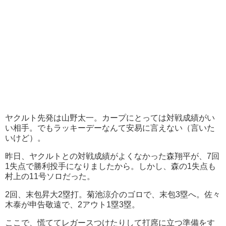
ヤクルト先発は山野太一。カープにとっては対戦成績がい
い相手。でもラッキーデーなんて安易に言えない（言いた
いけど）。
昨日、ヤクルトとの対戦成績がよくなかった森翔平が、7回
1失点で勝利投手になりましたから。しかし、森の1失点も
村上の11号ソロだった。
2回、末包昇大2塁打。菊池涼介のゴロで、末包3塁へ。佐々
木泰が申告敬遠で、2アウト1塁3塁。
ここで、慌ててレガースつけたりして打席に立つ準備をす