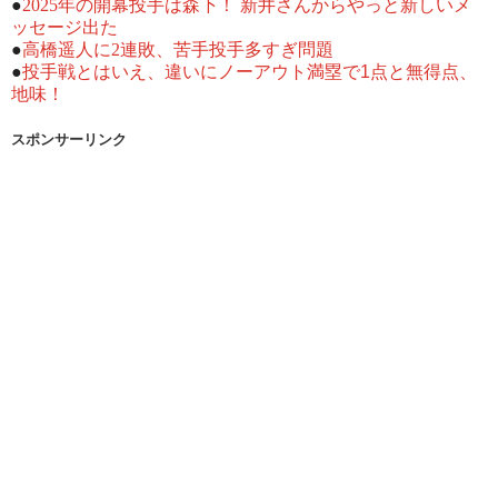
●
2025年の開幕投手は森下！ 新井さんからやっと新しいメ
ッセージ出た
●
高橋遥人に2連敗、苦手投手多すぎ問題
●
投手戦とはいえ、違いにノーアウト満塁で1点と無得点、
地味！
スポンサーリンク