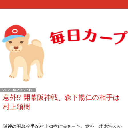
2025年2月27日
意外⁉︎ 開幕阪神戦、森下暢仁の相手は
村上頌樹
阪神の開幕投手が村上頌樹に決まった。意外、才木浩人か