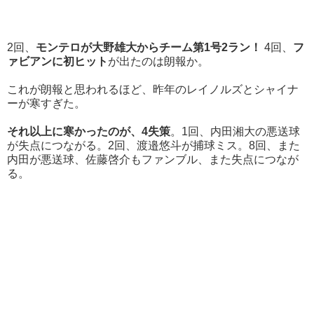
2回、
モンテロが大野雄大からチーム第1号2ラン！
4回、
フ
ァビアンに初ヒット
が出たのは朗報か。
これが朗報と思われるほど、昨年のレイノルズとシャイナ
ーが寒すぎた。
それ以上に寒かったのが、4失策
。1回、内田湘大の悪送球
が失点につながる。2回、渡邉悠斗が捕球ミス。8回、また
内田が悪送球、佐藤啓介もファンブル、また失点につなが
る。