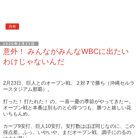
共有
2025年2月23日
意外！ みんながみんなWBCに出たい
わけじゃないんだ
2月23日、巨人とのオープン戦、２対
７
で勝ち（沖縄セルラ
ースタジアム那覇）。
打った！ 打たれた！ の、一喜一憂の季節がやってきたー。
オープン戦と本番は別ものと心得つつも、勝つと嬉しい花
いちもんめ。
カープ9安打、巨人10安打。安打数はほぼ同じなのに、この
得点差。ふっ。いやいや、まだオープン戦、調子にのるの