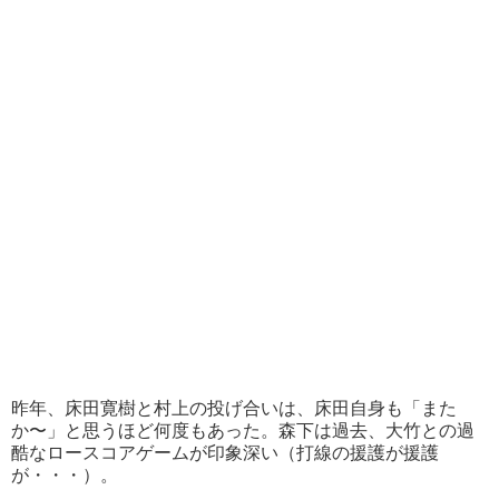
昨年、床田寛樹と村上の投げ合いは、床田自身も「また
か〜」と思うほど何度もあった。森下は過去、大竹との過
酷なロースコアゲームが印象深い（打線の援護が援護
が・・・）。