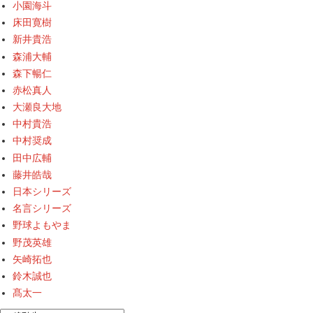
小園海斗
床田寛樹
新井貴浩
森浦大輔
森下暢仁
赤松真人
大瀬良大地
中村貴浩
中村奨成
田中広輔
藤井皓哉
日本シリーズ
名言シリーズ
野球よもやま
野茂英雄
矢崎拓也
鈴木誠也
髙太一