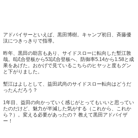
アドバイサーといえば、黒田博樹。キャンプ初日、斉藤優
汰につきっきりで指導。
昨年、黒田の助言もあり、サイドスローに転向した塹江敦
哉。8試合登板から53試合登板へ、防御率5.14から1.58と成
果をあげた。おかげで見ているこちらのヒヤッと度もグン
と下がりました。
塹江はよしとして、益田武尚のサイドスロー転向はどうだ
ったんだろう？
1年目、益田の向かっていく感じがとってもいいと思ってい
たのだけど、魅力が半減した気がする（これから、これか
ら？）。変える必要があったの？ 教えて黒田アドバイザ
ー！