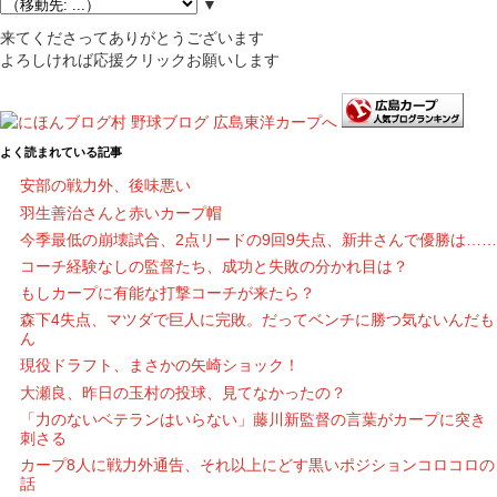
▼
来てくださってありがとうございます
よろしければ応援クリックお願いします
よく読まれている記事
安部の戦力外、後味悪い
羽生善治さんと赤いカープ帽
今季最低の崩壊試合、2点リードの9回9失点、新井さんで優勝は……
コーチ経験なしの監督たち、成功と失敗の分かれ目は？
もしカープに有能な打撃コーチが来たら？
森下4失点、マツダで巨人に完敗。だってベンチに勝つ気ないんだも
ん
現役ドラフト、まさかの矢崎ショック！
大瀬良、昨日の玉村の投球、見てなかったの？
「力のないベテランはいらない」藤川新監督の言葉がカープに突き
刺さる
カープ8人に戦力外通告、それ以上にどす黒いポジションコロコロの
話