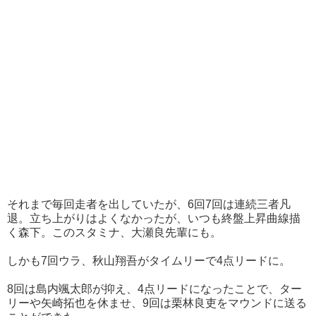
それまで毎回走者を出していたが、6回7回は連続三者凡
退。立ち上がりはよくなかったが、いつも終盤上昇曲線描
く森下。このスタミナ、大瀬良先輩にも。
しかも7回ウラ、秋山翔吾がタイムリーで4点リードに。
8回は島内颯太郎が抑え、4点リードになったことで、ター
リーや矢崎拓也を休ませ、9回は栗林良吏をマウンドに送る