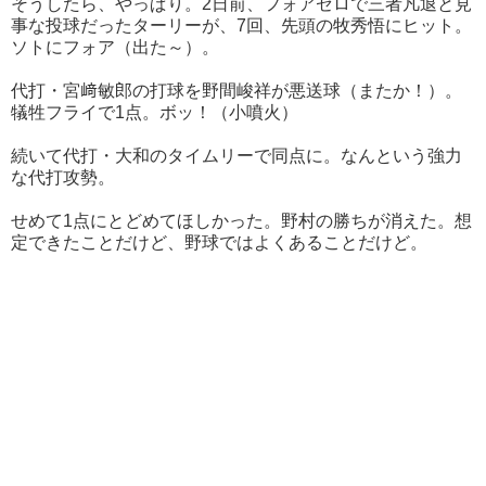
そうしたら、やっぱり。2日前、フォアゼロで三者凡退と見
事な投球だったターリーが、7回、先頭の牧秀悟にヒット。
ソトにフォア（出た～）。
代打・宮﨑敏郎の打球を野間峻祥が悪送球（またか！）。
犠牲フライで1点。ボッ！（小噴火）
続いて代打・大和のタイムリーで同点に。なんという強力
な代打攻勢。
せめて1点にとどめてほしかった。野村の勝ちが消えた。想
定できたことだけど、野球ではよくあることだけど。