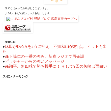
来てくださってありがとうございます。
よろしければ応援クリックお願いします。
〔関連記事〕
●
床田がDeNAを2点に抑え、不振秋山が2打点、ヒットも出
た
●
森下暢仁の一番の強み、新春ラジオで再確認
●
ピッチャーからの強いメッセージ
●
森翔平、無四球で勝ち投手に！ そして9回の矢崎は面白い
スポンサーリンク