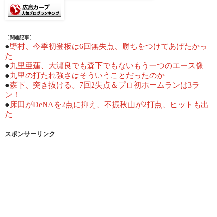
〔関連記事〕
●
野村、今季初登板は6回無失点、勝ちをつけてあげたかっ
た
●
九里亜蓮、大瀬良でも森下でもないもう一つのエース像
●
九里の打たれ強さはそういうことだったのか
●
森下、突き抜ける。7回2失点＆プロ初ホームランは3ラ
ン！
●
床田がDeNAを2点に抑え、不振秋山が2打点、ヒットも出
た
スポンサーリンク