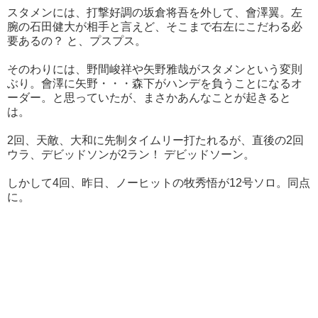
スタメンには、打撃好調の坂倉将吾を外して、會澤翼。左
腕の石田健大が相手と言えど、そこまで右左にこだわる必
要あるの？ と、プスプス。
そのわりには、野間峻祥や矢野雅哉がスタメンという変則
ぶり。會澤に矢野・・・森下がハンデを負うことになるオ
ーダー。と思っていたが、まさかあんなことが起きると
は。
2回、天敵、大和に先制タイムリー打たれるが、直後の2回
ウラ、デビッドソンが2ラン！ デビッドソーン。
しかして4回、昨日、ノーヒットの牧秀悟が12号ソロ。同点
に。