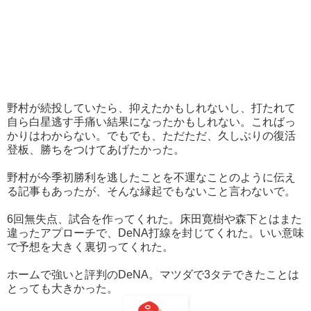
野村が続投していたら、抑えたかもしれないし、打たれて
自ら白星逃す手痛い結果になったかもしれない。こればっ
かりはわからない。でもでも、ただただ、久しぶりの復活
登板、勝ちをつけてあげたかった。
野村が今季初勝利を逃したことを不運なことのように伝え
る記事もあったが、そんな縁起でもないこと言わないで。
6回無失点、試合を作ってくれた。床田寛樹や森下とはまた
違ったアプローチで、DeNA打線を封じてくれた。いい意味
で予想を大きく裏切ってくれた。
ホームで強いと評判のDeNA。マツダで3タテできたことは
とっても大きかった。