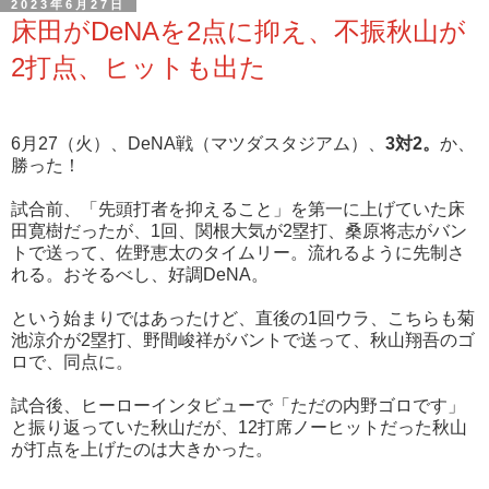
2023年6月27日
床田がDeNAを2点に抑え、不振秋山が
2打点、ヒットも出た
6月27（火）、DeNA戦（マツダスタジアム）、
3対2。
か、
勝った！
試合前、「先頭打者を抑えること」を第一に上げていた床
田寛樹だったが、1回、関根大気が2塁打、桑原将志がバン
トで送って、佐野恵太のタイムリー。流れるように先制さ
れる。おそるべし、好調DeNA。
という始まりではあったけど、直後の1回ウラ、こちらも菊
池涼介が2塁打、野間峻祥がバントで送って、秋山翔吾のゴ
ロで、同点に。
試合後、ヒーローインタビューで「ただの内野ゴロです」
と振り返っていた秋山だが、12打席ノーヒットだった秋山
が打点を上げたのは大きかった。