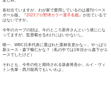
楽しみ。
各社出ていますが、わが家で愛用しているのは週刊ベース
ボール版。『
2023プロ野球カラー選手名鑑
』が出ているで
はないですか。
今年のカープの顔は、今のところ新井さんという感じにな
ってますが、監督載せるわけにはいかないし。
唯一、WBC日本代表に選ばれた栗林良吏かな～。やっぱり
新エース・森下暢仁かな？（私の中では1年目から森下がエ
ースでしたけど）
それとも、今年の柱と期待される坂倉将吾か。ルイ・ヴィ
トン先輩・西川龍馬でもいいわよ。