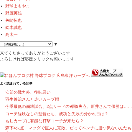
野球よもやま
野茂英雄
矢崎拓也
鈴木誠也
髙太一
▼
来てくださってありがとうございます
よろしければ応援クリックお願いします
よく読まれている記事
安部の戦力外、後味悪い
羽生善治さんと赤いカープ帽
今季最低の崩壊試合、2点リードの9回9失点、新井さんで優勝は……
コーチ経験なしの監督たち、成功と失敗の分かれ目は？
もしカープに有能な打撃コーチが来たら？
森下4失点、マツダで巨人に完敗。だってベンチに勝つ気ないんだも