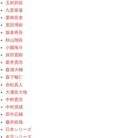
玉村昇悟
九里亜蓮
栗林良吏
黒田博樹
坂倉将吾
秋山翔吾
小園海斗
床田寛樹
新井貴浩
森浦大輔
森下暢仁
赤松真人
大瀬良大地
中村貴浩
中村奨成
田中広輔
藤井皓哉
日本シリーズ
名言シリーズ