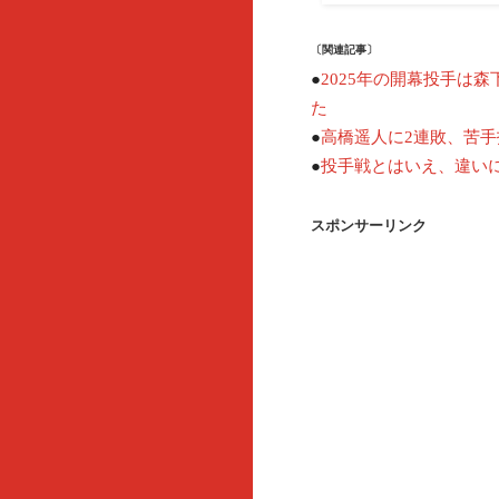
〔関連記事〕
●
2025年の開幕投手は
た
●
高橋遥人に2連敗、苦
投手戦とはいえ、違い
●
スポンサーリンク