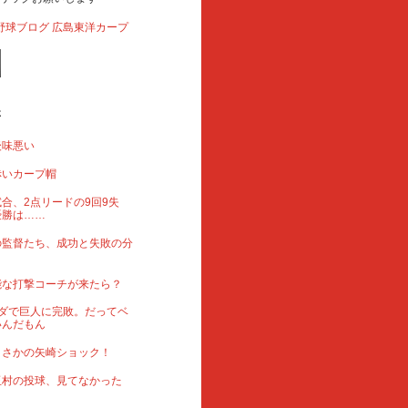
事
後味悪い
赤いカープ帽
合、2点リードの9回9失
優勝は……
の監督たち、成功と失敗の分
能な打撃コーチが来たら？
ダで巨人に完敗。だってベ
いんだもん
まさかの矢崎ショック！
玉村の投球、見てなかった