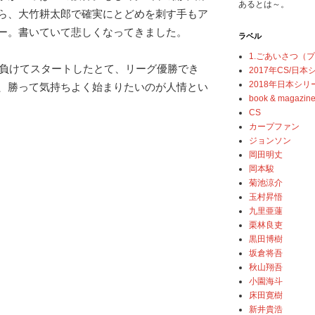
あるとは～。
ら、大竹耕太郎で確実にとどめを刺す手もア
ー。書いていて悲しくなってきました。
ラベル
1.ごあいさつ（
仮に負けてスタートしたとて、リーグ優勝でき
2017年CS/日
2018年日本シリ
、勝って気持ちよく始まりたいのが人情とい
book & magazin
CS
カープファン
ジョンソン
岡田明丈
岡本駿
菊池涼介
玉村昇悟
九里亜蓮
栗林良吏
黒田博樹
坂倉将吾
秋山翔吾
小園海斗
床田寛樹
新井貴浩