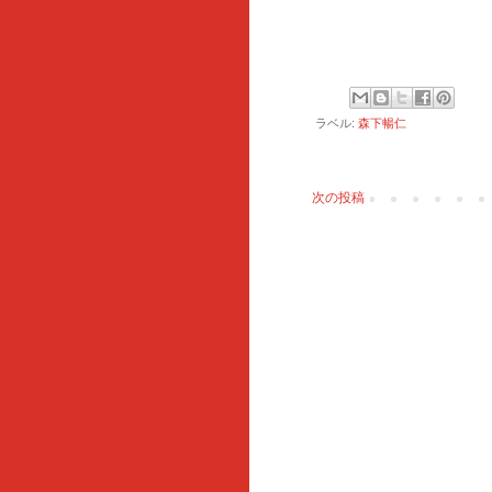
ラベル:
森下暢仁
次の投稿