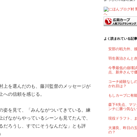
よく読まれている記
安部の戦力外、
羽生善治さんと
今季最低の崩壊試
点、新井さんで
コーチ経験なし
村上を選んだのも、藤川監督のメッセージが
かれ目は？
上への信頼を感じる。
もしカープに有
森下4失点、マツ
ンチに勝つ気な
の姿を見て、「みんながついてきている。練
上げながらやっているシーンも見てたんで、
現役ドラフト、
るだろうし、すでにそうなんだな」とも評
大瀬良、昨日の
の？
）