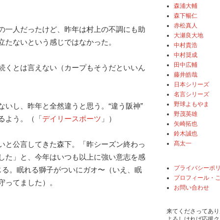
森浦大輔
森下暢仁
赤松真人
の一人だったけど、昨年は村上の不調にも助
大瀬良大地
立たないという感じではなかった。
中村貴浩
中村奨成
田中広輔
続くとは言えない（カープもそうだといいん
藤井皓哉
日本シリーズ
名言シリーズ
野球よもやま
ないし、昨年と全然違うと思う。“違う阪神”
野茂英雄
るよう。（「
デイリースポーツ
」）
矢崎拓也
鈴木誠也
髙太一
いと公言してきた森下。「昨シーズン終わっ
した」と、今年はいつも以上に強い意志を感
プライバシーポ
じる。眠れる獅子がついにガオ〜（いえ、眠
プロフィール・
守ってました）。
お問い合わせ
来てくださってあり
よろしければ応援ク