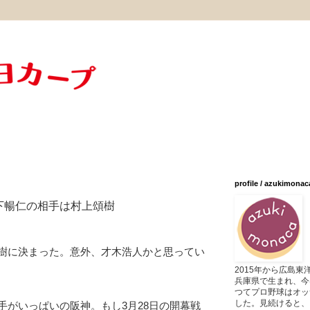
profile / azukimonac
森下暢仁の相手は村上頌樹
樹に決まった。意外、才木浩人かと思ってい
2015年から広島
兵庫県で生まれ、今
つてプロ野球はオッ
した。見続けると、
手がいっぱいの阪神。もし3月28日の開幕戦