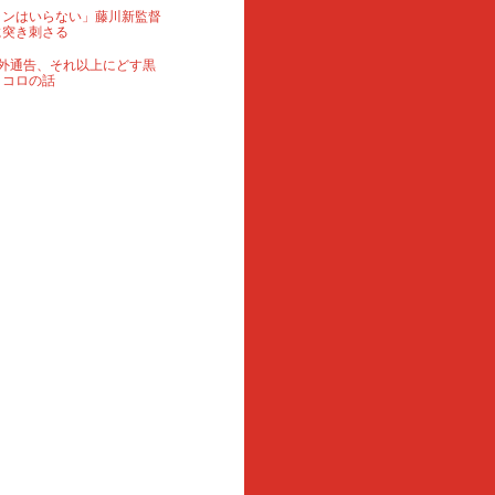
ランはいらない」藤川新監督
に突き刺さる
外通告、それ以上にどす黒
ロコロの話