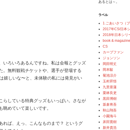
あるとは～。
ラベル
1.ごあいさつ（
2017年CS/日
2018年日本シリ
book & magazin
CS
カープファン
ジョンソン
、いろいろあるんですね。私は会報とグッズ
岡田明丈
岡本駿
た。無料観戦チケットや、選手が登場する
菊池涼介
には嬉しいな〜と、未体験の私には発見がい
玉村昇悟
九里亜蓮
栗林良吏
黒田博樹
こらしている特典グッズもいっぱい。さなが
坂倉将吾
も眺めていて楽しいです。
秋山翔吾
小園海斗
床田寛樹
あれば、えっ、こんなものまで？ というグ
新井貴浩