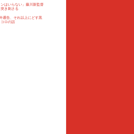
ランはいらない」藤川新監督
に突き刺さる
外通告、それ以上にどす黒
ロコロの話