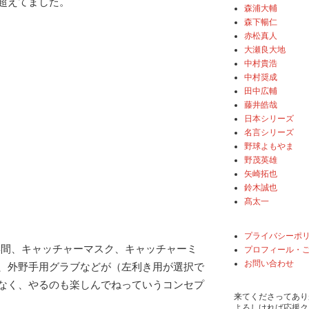
超えてました。
森浦大輔
森下暢仁
赤松真人
大瀬良大地
中村貴浩
中村奨成
田中広輔
藤井皓哉
日本シリーズ
名言シリーズ
野球よもやま
野茂英雄
矢崎拓也
鈴木誠也
髙太一
プライバシーポ
ら4年間、キャッチャーマスク、キャッチャーミ
プロフィール・
お問い合わせ
、外野手用グラブなどが（左利き用が選択で
なく、やるのも楽しんでねっていうコンセプ
来てくださってあり
よろしければ応援ク