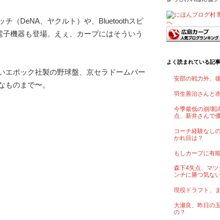
（DeNA、ヤクルト）や、Bluetoothスピ
の電子機器も登場。えぇ、カープにはそういう
よく読まれている記
いエポック社製の野球盤、京セラドームバー
安部の戦力外、
なものまで〜。
羽生善治さんと
今季最低の崩壊試
点、新井さんで
コーチ経験なし
かれ目は？
もしカープに有
森下4失点、マツ
ンチに勝つ気な
現役ドラフト、
大瀬良、昨日の
の？