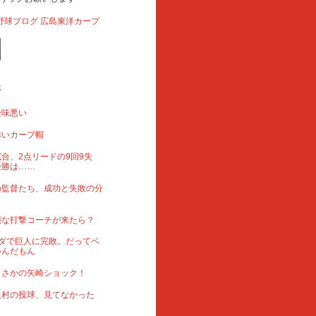
事
後味悪い
赤いカープ帽
合、2点リードの9回9失
優勝は……
の監督たち、成功と失敗の分
能な打撃コーチが来たら？
ダで巨人に完敗。だってベ
いんだもん
まさかの矢崎ショック！
玉村の投球、見てなかった