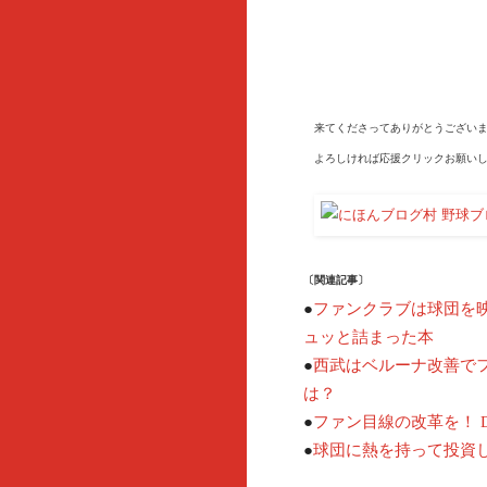
来てくださってありがとうございま
よろしければ応援クリックお願いし
〔関連記事〕
●
ファンクラブは球団を映
ュッと詰まった本
西武はベルーナ改善で
●
は？
●
ファン目線の改革を！ 
●
球団に熱を持って投資