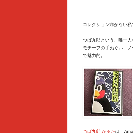
コレクション癖がない私
つば九郎という、唯一人
モチーフの手ぬぐい、ノ
で魅力的。
つば九郎 かるた
は、Am