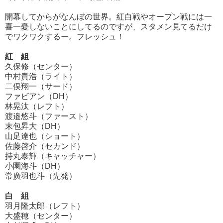
開幕してからがなんぼの世界。紅白戦やオープン戦には一
喜一憂しないことにしてるのですが、スタメン見てるだけ
でワクワクするー。フレッシュ！
紅 組
久保修（センター）
中村貴浩（ライト）
二俣翔一（サード）
ファビアン（DH）
林晃汰（レフト）
渡邉悠斗（ファースト）
末包昇大（DH）
山足達也（ショート）
佐藤啓介（セカンド）
持丸泰輝（キャッチャー）
小園海斗（DH）
常廣羽也斗（先発）
白 組
羽月隆太郎（レフト）
大盛穂（センター）