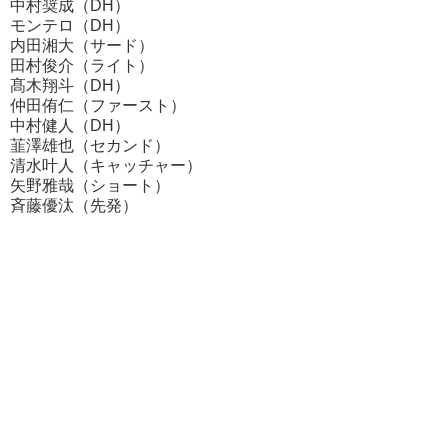
中村奨成（DH）
モンテロ（DH）
内田湘大（サード）
田村俊介（ライト）
髙木翔斗（DH）
仲田侑仁（ファースト）
中村健人（DH）
韮澤雄也（セカンド）
清水叶人（キャッチャー）
矢野雅哉（ショート）
斉藤優汰（先発）