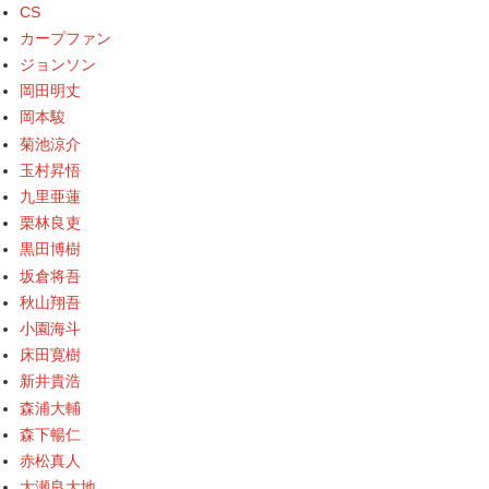
CS
カープファン
ジョンソン
岡田明丈
岡本駿
菊池涼介
玉村昇悟
九里亜蓮
栗林良吏
黒田博樹
坂倉将吾
秋山翔吾
小園海斗
床田寛樹
新井貴浩
森浦大輔
森下暢仁
赤松真人
大瀬良大地