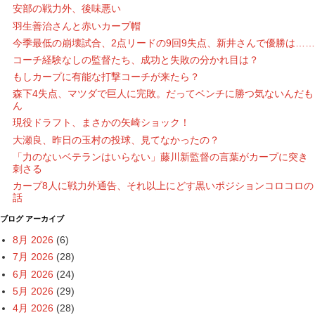
安部の戦力外、後味悪い
羽生善治さんと赤いカープ帽
今季最低の崩壊試合、2点リードの9回9失点、新井さんで優勝は……
コーチ経験なしの監督たち、成功と失敗の分かれ目は？
もしカープに有能な打撃コーチが来たら？
森下4失点、マツダで巨人に完敗。だってベンチに勝つ気ないんだも
ん
現役ドラフト、まさかの矢崎ショック！
大瀬良、昨日の玉村の投球、見てなかったの？
「力のないベテランはいらない」藤川新監督の言葉がカープに突き
刺さる
カープ8人に戦力外通告、それ以上にどす黒いポジションコロコロの
話
ブログ アーカイブ
8月 2026
(6)
7月 2026
(28)
6月 2026
(24)
5月 2026
(29)
4月 2026
(28)