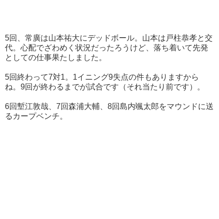
5回、常廣は山本祐大にデッドボール。山本は戸柱恭孝と交
代。心配でざわめく状況だったろうけど、落ち着いて先発
としての仕事果たしました。
5回終わって7対1。1イニング9失点の件もありますから
ね。9回が終わるまでが試合です（それ当たり前です）。
6回塹江敦哉、7回森浦大輔、8回島内颯太郎をマウンドに送
るカープベンチ。