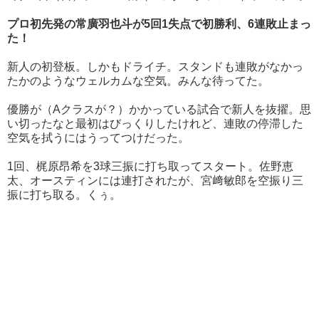
プロ初先発の常廣羽也斗が5回1失点で初勝利、6連敗止まっ
た！
新人の初登板。しかもドライチ。スタンドも連敗がなかっ
たかのようなウェルカムな空気。みんな待ってた。
優勝が（Aクラスが？）かかっている試合で新人を抜擢。思
い切ったなと最初はびっくりしたけれど、連敗の停滞した
空気を拭うにはうってつけだった。
1回、梶原昂希を3球三振に打ち取ってスタート。佐野恵
太、オースティンには連打されたが、宮﨑敏郎を空振り三
振に打ち取る。くぅ。