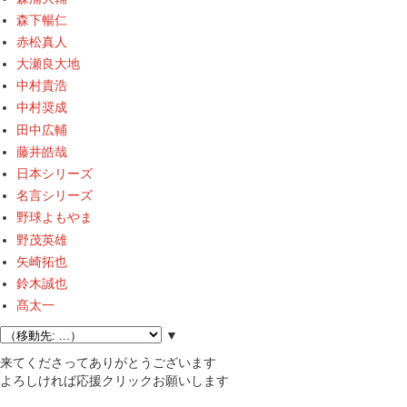
森下暢仁
赤松真人
大瀬良大地
中村貴浩
中村奨成
田中広輔
藤井皓哉
日本シリーズ
名言シリーズ
野球よもやま
野茂英雄
矢崎拓也
鈴木誠也
髙太一
▼
来てくださってありがとうございます
よろしければ応援クリックお願いします