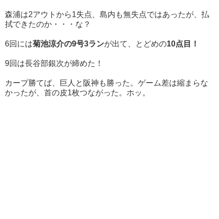
森浦は2アウトから1失点、島内も無失点ではあったが、払
拭できたのか・・・な？
6回には
菊池涼介の9号3ラン
が出て、とどめの
10点目！
9回は長谷部銀次が締めた！
カープ勝てば、巨人と阪神も勝った。ゲーム差は縮まらな
かったが、首の皮1枚つながった。ホッ。