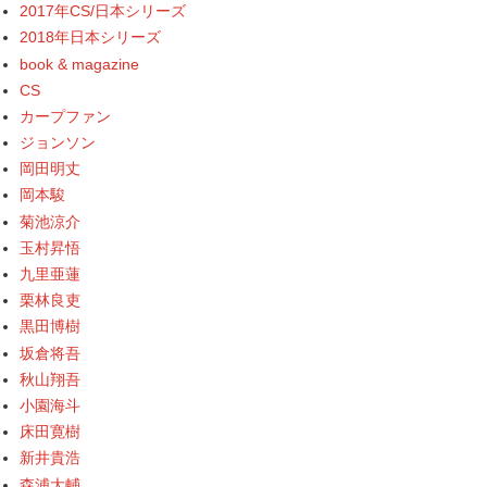
2017年CS/日本シリーズ
2018年日本シリーズ
book & magazine
CS
カープファン
ジョンソン
岡田明丈
岡本駿
菊池涼介
玉村昇悟
九里亜蓮
栗林良吏
黒田博樹
坂倉将吾
秋山翔吾
小園海斗
床田寛樹
新井貴浩
森浦大輔