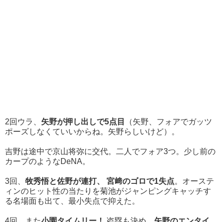
2回ウラ、
矢野が押し出しで5点目
（矢野、フォアでガッツ
ポーズしなくていいからね。矢野らしいけど）。
吉野は途中で京山将弥に交代。二人でフォア3つ。少し前の
カープのようなDeNA。
3回、
牧秀悟と佐野が連打、 宮﨑のゴロで1失点
。オーステ
ィンのヒット性の当たりを菊池がジャンピングキャッチす
る名場面も出て、最小失点で抑えた。
4回、また
小園タイムリー！
盗塁も決め、
矢野のエンタイ