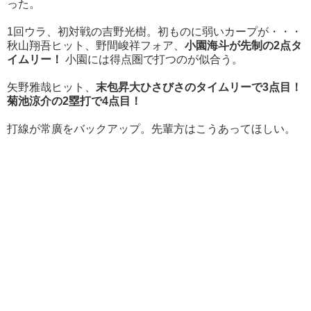
った。
1回ウラ、初対戦の吉野光樹。初ものに弱いカープが・・・
秋山翔吾ヒット、野間峻祥フォア、
小園海斗が先制の2点タ
イムリー！
小園には得点圏で打つのが似合う。
矢野雅哉ヒット、
末包昇大ひさびさのタイムリーで3点目！
菊池涼介の2塁打で4点目！
打線が常廣をバックアップ。先輩方はこうあってほしい。