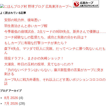
よく読まれている記事
安部の戦力外、後味悪い
羽生善治さんと赤いカープ帽
今季最低の崩壊試合、2点リードの9回9失点、新井さんで優勝は……
コーチ経験なしの監督たち、成功と失敗の分かれ目は？
もしカープに有能な打撃コーチが来たら？
森下4失点、マツダで巨人に完敗。だってベンチに勝つ気ないんだも
ん
現役ドラフト、まさかの矢崎ショック！
大瀬良、昨日の玉村の投球、見てなかったの？
「力のないベテランはいらない」藤川新監督の言葉がカープに突き
刺さる
カープ8人に戦力外通告、それ以上にどす黒いポジションコロコロの
話
ブログ アーカイブ
8月 2026
(4)
7月 2026
(28)