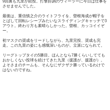
9回裏も九里が続投。打撃好調のウィーラーに今日は仕事を
させませんでした。
最後は、重信慎之介のライトフライを、曽根海成が帽子を
とばして回転レシーブみたいなスライディングキャッチで3
アウト。終わり方も素晴らしかった。曽根、カッコイイぞ
ー。
初マスクの奨成をリードしながら、九里完投、奨成も完
走。この九里の姿にも感慨深いものが。立派になられて。
リーグトップタイの5勝目。ほんとなら7勝くらいしてても
おかしくない投球を続けてきた九里（援護が、援護が）。
よそさまのチームも、そんなにザクザク勝っているわけで
はないのですね。