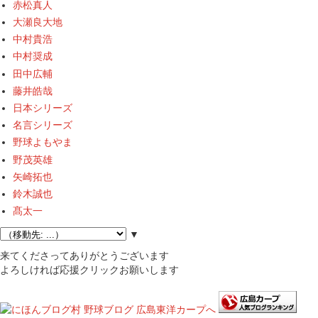
赤松真人
大瀬良大地
中村貴浩
中村奨成
田中広輔
藤井皓哉
日本シリーズ
名言シリーズ
野球よもやま
野茂英雄
矢崎拓也
鈴木誠也
髙太一
▼
来てくださってありがとうございます
よろしければ応援クリックお願いします