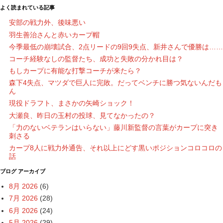
よく読まれている記事
安部の戦力外、後味悪い
羽生善治さんと赤いカープ帽
今季最低の崩壊試合、2点リードの9回9失点、新井さんで優勝は……
コーチ経験なしの監督たち、成功と失敗の分かれ目は？
もしカープに有能な打撃コーチが来たら？
森下4失点、マツダで巨人に完敗。だってベンチに勝つ気ないんだも
ん
現役ドラフト、まさかの矢崎ショック！
大瀬良、昨日の玉村の投球、見てなかったの？
「力のないベテランはいらない」藤川新監督の言葉がカープに突き
刺さる
カープ8人に戦力外通告、それ以上にどす黒いポジションコロコロの
話
ブログ アーカイブ
8月 2026
(6)
7月 2026
(28)
6月 2026
(24)
5月 2026
(29)