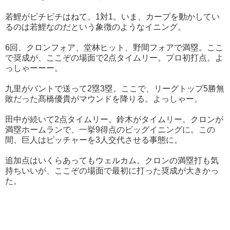
若鯉がビチビチはねて、1対1。いま、カープを動かしてい
るのは若鯉なのだという象徴のようなイニング。
6回、クロンフォア、堂林ヒット、野間フォアで満塁。ここ
で奨成が、ここぞの場面で2点タイムリー。プロ初打点。よ
っしゃーーー。
九里がバントで送って2塁3塁。ここで、リーグトップ5勝無
敗だった髙橋優貴がマウンドを降りる。よっしゃー。
田中が続いて2点タイムリー。鈴木がタイムリー。クロンが
満塁ホームランで、一挙9得点のビッグイニングに。この
間、巨人はピッチャーを3人交代させる事態に。
追加点はいくらあってもウェルカム。クロンの満塁打も気
持ちいいが、ここぞの場面で最初に打った奨成が大きかっ
た。