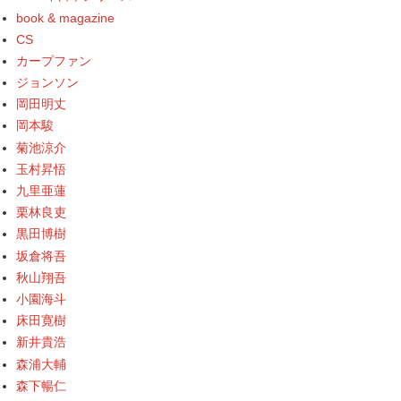
book & magazine
CS
カープファン
ジョンソン
岡田明丈
岡本駿
菊池涼介
玉村昇悟
九里亜蓮
栗林良吏
黒田博樹
坂倉将吾
秋山翔吾
小園海斗
床田寛樹
新井貴浩
森浦大輔
森下暢仁