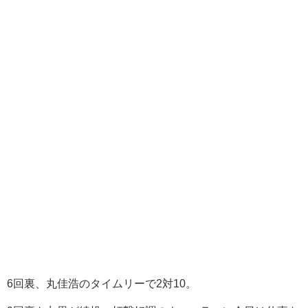
6回裏、丸佳浩のタイムリーで2対10。