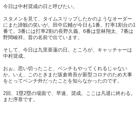
今日は中村奨成の日と呼びたい。
スタメンを見て、タイムスリップしたかのようなオーダー
にまた諦観の笑いが。田中広輔が今日も1番。打率1割台の1
番て。3番には打率2割の長野久義、6番は堂林翔太、7番は
野間峻祥。昔の名前で出ています。
そして、今日は九里亜蓮の日。ところが、キャッチャーは
中村奨成。
おぉ。思い切ったこと、ベンチもやってくれるじゃない
か。いえ、このときまだ坂倉将吾が新型コロナのため大事
をとってベンチ外だったことを知らなかったのです。
2回、1塁2塁の場面で、早速、奨成。ここは凡退に終わる。
まだ序章です。