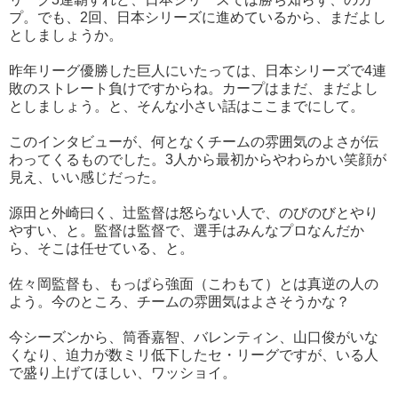
プ。でも、2回、日本シリーズに進めているから、まだよし
としましょうか。
昨年リーグ優勝した巨人にいたっては、日本シリーズで4連
敗のストレート負けですからね。カープはまだ、まだよし
としましょう。と、そんな小さい話はここまでにして。
このインタビューが、何となくチームの雰囲気のよさが伝
わってくるものでした。3人から最初からやわらかい笑顔が
見え、いい感じだった。
源田と外崎曰く、辻監督は怒らない人で、のびのびとやり
やすい、と。監督は監督で、選手はみんなプロなんだか
ら、そこは任せている、と。
佐々岡監督も、もっぱら強面（こわもて）とは真逆の人の
よう。今のところ、チームの雰囲気はよさそうかな？
今シーズンから、筒香嘉智、バレンティン、山口俊がいな
くなり、迫力が数ミリ低下したセ・リーグですが、いる人
で盛り上げてほしい、ワッショイ。