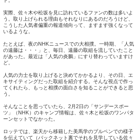
ド。
実際、佐々木や松坂を見に訪れているファンの数は多いよ
う。取り上げられる理由もそれなりにあるのだろうけど、
こうした人気者偏重の報道傾向って、ますます強くなって
いるような。
たとえば、夜のNHKニュースでの大相撲。一時期、「人気
の遠藤は・・・」と、毎日、遠藤の取組を流していたこと
があった。最近は「人気の炎鵬」にすり替わっていますけ
ど。
人気の力士を取り上げると決めてかかるより、その日、エ
キサイティングだった取組を紹介する。そんな視点で作っ
てくれたら、もっと相撲の面白さを知ることができると思
う。
そんなことを思っていたら、2月2日の「サンデースポー
ツ」（NHK）のキャンプ情報は、佐々木と松坂のワンパタ
ーンセットでなかった。
ロッテでは、楽天から移籍した美馬学のブルペンでの様子
を伝えていて（バックネット裏でそれを見学している佐々