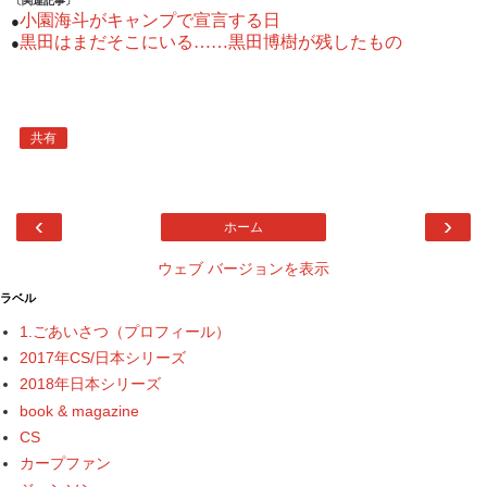
〔関連記事〕
小園海斗がキャンプで宣言する日
●
黒田はまだそこにいる……黒田博樹が残したもの
●
共有
‹
›
ホーム
ウェブ バージョンを表示
ラベル
1.ごあいさつ（プロフィール）
2017年CS/日本シリーズ
2018年日本シリーズ
book & magazine
CS
カープファン