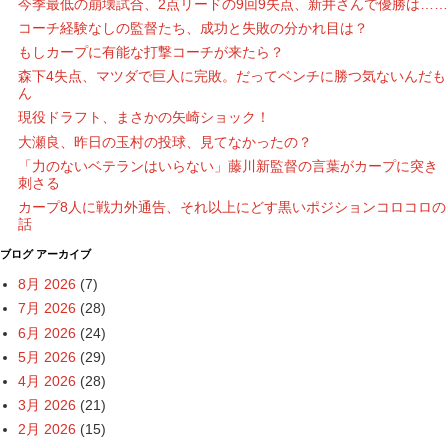
今季最低の崩壊試合、2点リードの9回9失点、新井さんで優勝は……
コーチ経験なしの監督たち、成功と失敗の分かれ目は？
もしカープに有能な打撃コーチが来たら？
森下4失点、マツダで巨人に完敗。だってベンチに勝つ気ないんだも
ん
現役ドラフト、まさかの矢崎ショック！
大瀬良、昨日の玉村の投球、見てなかったの？
「力のないベテランはいらない」藤川新監督の言葉がカープに突き
刺さる
カープ8人に戦力外通告、それ以上にどす黒いポジションコロコロの
話
ブログ アーカイブ
8月 2026
(7)
7月 2026
(28)
6月 2026
(24)
5月 2026
(29)
4月 2026
(28)
3月 2026
(21)
2月 2026
(15)