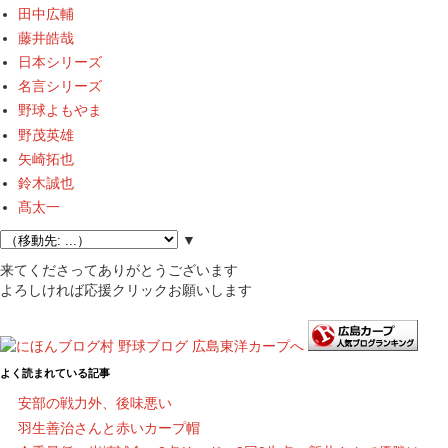
田中広輔
藤井皓哉
日本シリーズ
名言シリーズ
野球よもやま
野茂英雄
矢崎拓也
鈴木誠也
髙太一
▼
来てくださってありがとうございます
よろしければ応援クリックお願いします
よく読まれている記事
安部の戦力外、後味悪い
羽生善治さんと赤いカープ帽