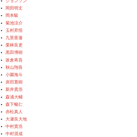
ジョンソン
岡田明丈
岡本駿
菊池涼介
玉村昇悟
九里亜蓮
栗林良吏
黒田博樹
坂倉将吾
秋山翔吾
小園海斗
床田寛樹
新井貴浩
森浦大輔
森下暢仁
赤松真人
大瀬良大地
中村貴浩
中村奨成