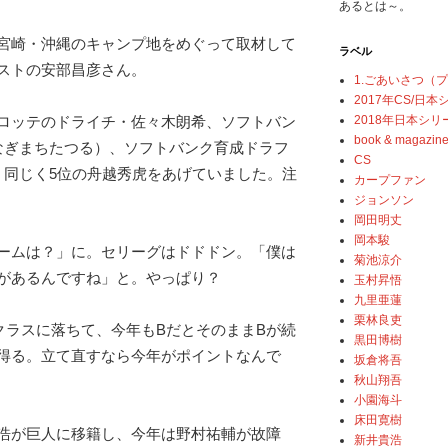
あるとは～。
宮崎・沖縄のキャンプ地をめぐって取材して
ラベル
ストの安部昌彦さん。
1.ごあいさつ（
2017年CS/日
2018年日本シリ
ロッテのドライチ・佐々木朗希、ソフトバン
book & magazin
なぎまちたつる）、ソフトバンク育成ドラフ
CS
、同じく5位の舟越秀虎をあげていました。注
カープファン
ジョンソン
岡田明丈
岡本駿
ームは？」に。セリーグはドドドン。「僕は
菊池涼介
があるんですね」と。やっぱり？
玉村昇悟
九里亜蓮
栗林良吏
クラスに落ちて、今年もBだとそのままBが続
黒田博樹
得る。立て直すなら今年がポイントなんで
坂倉将吾
秋山翔吾
小園海斗
床田寛樹
浩が巨人に移籍し、今年は野村祐輔が故障
新井貴浩