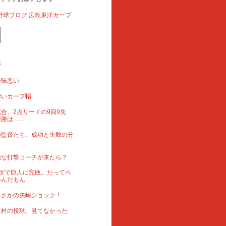
事
後味悪い
赤いカープ帽
合、2点リードの9回9失
優勝は……
の監督たち、成功と失敗の分
能な打撃コーチが来たら？
ダで巨人に完敗。だってベ
いんだもん
まさかの矢崎ショック！
玉村の投球、見てなかった