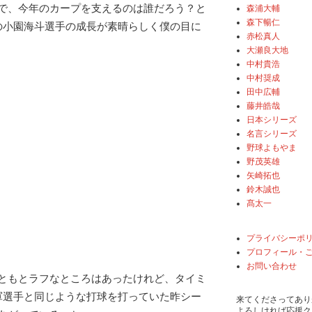
で、今年のカープを支えるのは誰だろう？と
森浦大輔
森下暢仁
の小園海斗選手の成長が素晴らしく僕の目に
赤松真人
大瀬良大地
中村貴浩
中村奨成
田中広輔
藤井皓哉
日本シリーズ
名言シリーズ
野球よもやま
野茂英雄
矢崎拓也
鈴木誠也
髙太一
プライバシーポ
プロフィール・
お問い合わせ
ともとラフなところはあったけれど、タイミ
軍選手と同じような打球を打っていた昨シー
来てくださってあり
よろしければ応援ク