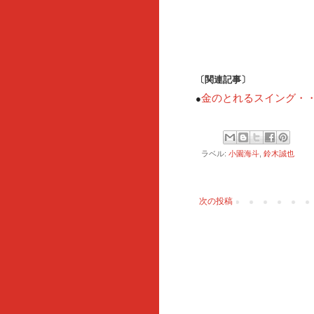
〔関連記事〕
金のとれるスイング・
●
ラベル:
小園海斗
,
鈴木誠也
次の投稿