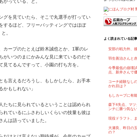
あがっている、と。
ングを見ていたら、そこで丸選手が打ってい
をするほど、フリーバッティングではほぼ
、と。
よく読まれている記
、カープのたとえば鈴木誠也とか、1軍のレ
安部の戦力外、
ちがいつのまにかみんな見に来ているのだそ
羽生善治さんと
て見てるんですって、小園の打ち方を。
今季最低の崩壊試
点、新井さんで
とも言えるだろうし、もしかしたら、お手本
コーチ経験なし
かれ目は？
るかもしれない」
もしカープに有
人たちに見られているということは認められ
森下4失点、マツ
ンチに勝つ気な
られているにふさわしいくらいの技量も彼は
現役ドラフト、
さんは語っていました。
大瀬良、昨日の
の？
らだけとは言えない期待感が、今年のカープ