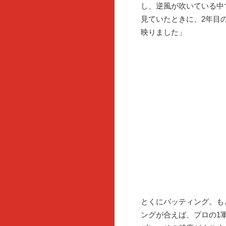
し、逆風が吹いている中
見ていたときに、2年目
映りました」
とくにバッティング。も
ングが合えば、プロの1