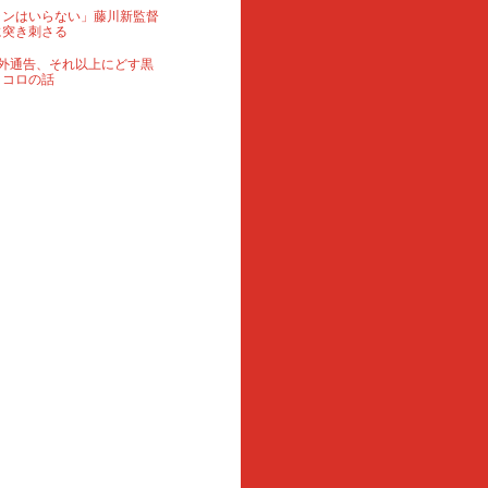
ランはいらない」藤川新監督
に突き刺さる
外通告、それ以上にどす黒
ロコロの話