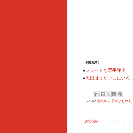
〔関連記事〕
●
フラットな選手評価
黒田はまだそこにいる
●
ラベル:
赤松真人
,
野球よもやま
,
次の投稿