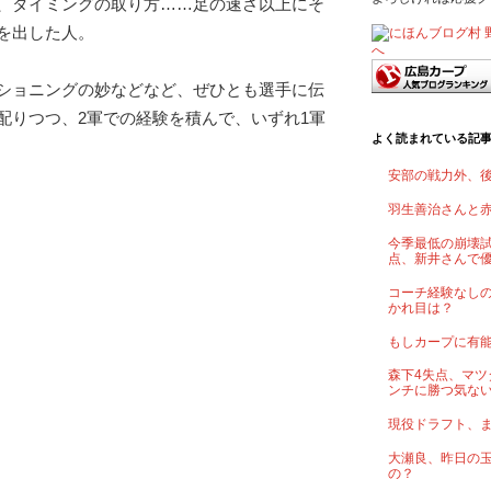
、タイミングの取り方……足の速さ以上にそ
を出した人。
ショニングの妙などなど、ぜひとも選手に伝
配りつつ、2軍での経験を積んで、いずれ1軍
よく読まれている記
安部の戦力外、
羽生善治さんと
今季最低の崩壊試
点、新井さんで
コーチ経験なし
かれ目は？
もしカープに有
森下4失点、マツ
ンチに勝つ気な
現役ドラフト、
大瀬良、昨日の
の？