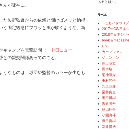
あるとは～。
さんが阪神に。
ラベル
した矢野監督からの依頼と聞けばスッと納得
1.ごあいさつ（
いう固定観念にフワッと風が吹くような、新
2017年CS/日
2018年日本シリ
book & magazin
CS
季キャンプを電撃訪問（「
中日ニュー
カープファン
督との親交関係あってのこと。
ジョンソン
岡田明丈
岡本駿
ようなものは、球団や監督のカラーが生むも
菊池涼介
玉村昇悟
九里亜蓮
栗林良吏
黒田博樹
坂倉将吾
秋山翔吾
小園海斗
床田寛樹
新井貴浩