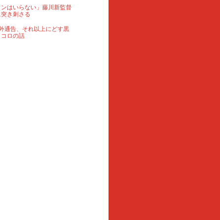
ランはいらない」藤川新監督
に突き刺さる
外通告、それ以上にどす黒
ロコロの話