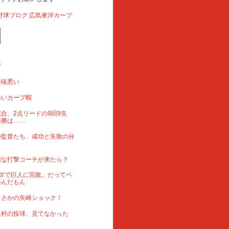
事
後味悪い
赤いカープ帽
合、2点リードの9回9失
優勝は……
の監督たち、成功と失敗の分
能な打撃コーチが来たら？
ダで巨人に完敗。だってベ
いんだもん
まさかの矢崎ショック！
玉村の投球、見てなかった