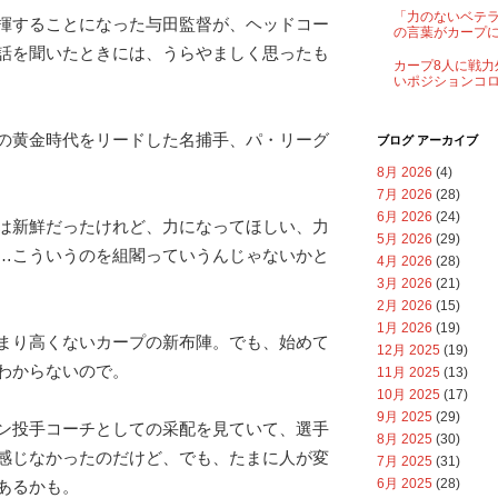
「力のないベテ
揮することになった与田監督が、ヘッドコー
の言葉がカープ
話を聞いたときには、うらやましく思ったも
カープ8人に戦力
いポジションコ
の黄金時代をリードした名捕手、パ・リーグ
ブログ アーカイブ
8月 2026
(4)
7月 2026
(28)
6月 2026
(24)
は新鮮だったけれど、力になってほしい、力
5月 2026
(29)
…こういうのを組閣っていうんじゃないかと
4月 2026
(28)
3月 2026
(21)
2月 2026
(15)
1月 2026
(19)
まり高くないカープの新布陣。でも、始めて
12月 2025
(19)
わからないので。
11月 2025
(13)
10月 2025
(17)
9月 2025
(29)
ン投手コーチとしての采配を見ていて、選手
8月 2025
(30)
感じなかったのだけど、でも、たまに人が変
7月 2025
(31)
6月 2025
(28)
あるかも。