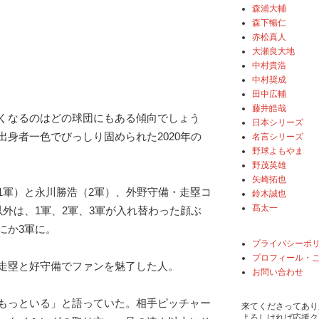
森浦大輔
森下暢仁
赤松真人
大瀬良大地
中村貴浩
中村奨成
田中広輔
藤井皓哉
くなるのはどの球団にもある傾向でしょう
日本シリーズ
出身者一色でびっしり固められた2020年の
名言シリーズ
野球よもやま
野茂英雄
矢崎拓也
1軍）と永川勝浩（2軍）、外野守備・走塁コ
鈴木誠也
髙太一
以外は、1軍、2軍、3軍が入れ替わった顔ぶ
にか3軍に。
プライバシーポ
プロフィール・
走塁と好守備でファンを魅了した人。
お問い合わせ
もっといる」と語っていた。相手ピッチャー
来てくださってあり
よろしければ応援ク