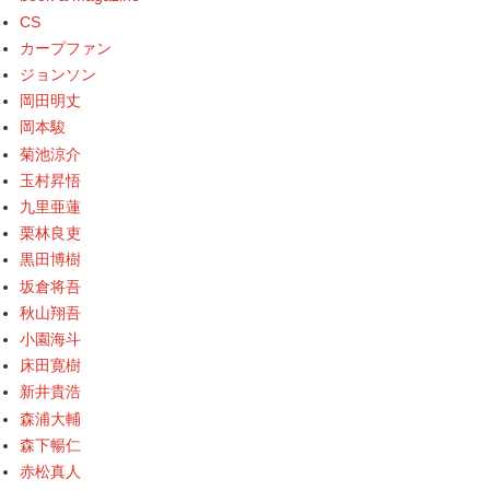
CS
カープファン
ジョンソン
岡田明丈
岡本駿
菊池涼介
玉村昇悟
九里亜蓮
栗林良吏
黒田博樹
坂倉将吾
秋山翔吾
小園海斗
床田寛樹
新井貴浩
森浦大輔
森下暢仁
赤松真人