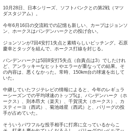
10月28日、日本シリーズ、ソフトバンクとの第2戦（マツ
ダスタジアム）。
今年6月16日の交流戦での記憶も新しい、カープはジョンソ
ン、ホークスはバンデンハークとの投げ合い。
ジョンソンが7回4安打1失点と素晴らしいピッチング。石原
慶幸とタッグを組んで、ホークス打線を封じる。
バンデンハークは5回8安打5失点（自責点は3）でしたけれ
ど、アンラッキーなヒットやエラーが重なっての結果。そ
の内容は、悪くなかった。常時、150km台の球速を出して
いた。
中継していたフジテレビの情報によると、今年のレギュラ
ーシーズンでの平均球速のトップ5は、バンデンハーク（ホ
ークス）、則本昂大（楽天）、千賀滉大（ホークス）、カ
スティーヨ（西武）、菊池雄星（西武）と、パリーグの投
手が占めていた。
そういうパワフルな投手相手に打席に立っているからこ
そ、打者も磨かれていくだろうし、パリーグのレベルアッ