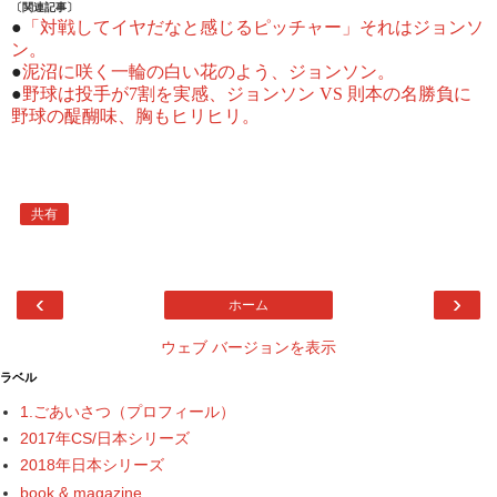
〔関連記事〕
●
「対戦してイヤだなと感じるピッチャー」それはジョンソ
ン。
●
泥沼に咲く一輪の白い花のよう、ジョンソン。
●
野球は投手が7割を実感、ジョンソン VS 則本の名勝負に
野球の醍醐味、胸もヒリヒリ。
共有
‹
›
ホーム
ウェブ バージョンを表示
ラベル
1.ごあいさつ（プロフィール）
2017年CS/日本シリーズ
2018年日本シリーズ
book & magazine