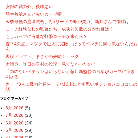
安部の戦力外、後味悪い
羽生善治さんと赤いカープ帽
今季最低の崩壊試合、2点リードの9回9失点、新井さんで優勝は……
コーチ経験なしの監督たち、成功と失敗の分かれ目は？
もしカープに有能な打撃コーチが来たら？
森下4失点、マツダで巨人に完敗。だってベンチに勝つ気ないんだも
ん
現役ドラフト、まさかの矢崎ショック！
大瀬良、昨日の玉村の投球、見てなかったの？
「力のないベテランはいらない」藤川新監督の言葉がカープに突き
刺さる
カープ8人に戦力外通告、それ以上にどす黒いポジションコロコロの
話
ブログ アーカイブ
8月 2026
(5)
7月 2026
(28)
6月 2026
(24)
5月 2026
(29)
4月 2026
(28)