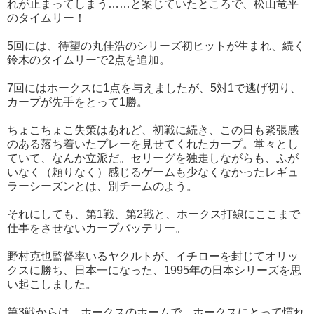
れが止まってしまう……と案じていたところで、松山竜平
のタイムリー！
5回には、待望の丸佳浩のシリーズ初ヒットが生まれ、続く
鈴木のタイムリーで2点を追加。
7回にはホークスに1点を与えましたが、5対1で逃げ切り、
カープが先手をとって1勝。
ちょこちょこ失策はあれど、初戦に続き、この日も緊張感
のある落ち着いたプレーを見せてくれたカープ。堂々とし
ていて、なんか立派だ。セリーグを独走しながらも、ふが
いなく（頼りなく）感じるゲームも少なくなかったレギュ
ラーシーズンとは、別チームのよう。
それにしても、第1戦、第2戦と、ホークス打線にここまで
仕事をさせないカープバッテリー。
野村克也監督率いるヤクルトが、イチローを封じてオリッ
クスに勝ち、日本一になった、1995年の日本シリーズを思
い起こしました。
第3戦からは、ホークスのホームで、ホークスにとって慣れ