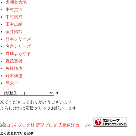
大瀬良大地
中村貴浩
中村奨成
田中広輔
藤井皓哉
日本シリーズ
名言シリーズ
野球よもやま
野茂英雄
矢崎拓也
鈴木誠也
髙太一
▼
来てくださってありがとうございます
よろしければ応援クリックお願いします
よく読まれている記事