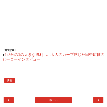
〔関連記事〕
●
143
分の1の大きな勝利……大人のカープ感じた田中広輔の
ヒーローインタビュー
共有
‹
›
ホーム