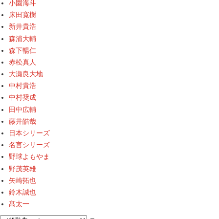
小園海斗
床田寛樹
新井貴浩
森浦大輔
森下暢仁
赤松真人
大瀬良大地
中村貴浩
中村奨成
田中広輔
藤井皓哉
日本シリーズ
名言シリーズ
野球よもやま
野茂英雄
矢崎拓也
鈴木誠也
髙太一