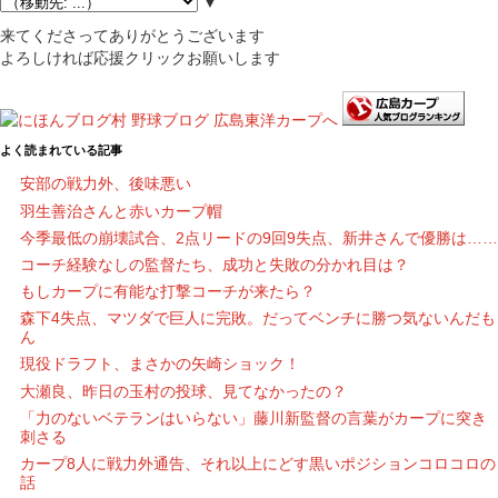
▼
来てくださってありがとうございます
よろしければ応援クリックお願いします
よく読まれている記事
安部の戦力外、後味悪い
羽生善治さんと赤いカープ帽
今季最低の崩壊試合、2点リードの9回9失点、新井さんで優勝は……
コーチ経験なしの監督たち、成功と失敗の分かれ目は？
もしカープに有能な打撃コーチが来たら？
森下4失点、マツダで巨人に完敗。だってベンチに勝つ気ないんだも
ん
現役ドラフト、まさかの矢崎ショック！
大瀬良、昨日の玉村の投球、見てなかったの？
「力のないベテランはいらない」藤川新監督の言葉がカープに突き
刺さる
カープ8人に戦力外通告、それ以上にどす黒いポジションコロコロの
話