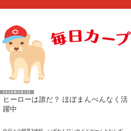
2018年4月1日
ヒーローは誰だ？ ほぼまんべんなく活
躍中
中日との開幕3連戦。
いずれもワンサイドゲームとならず、