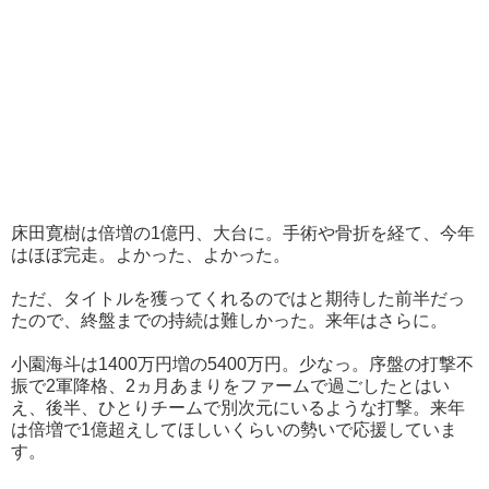
床田寛樹は倍増の1億円、大台に。手術や骨折を経て、今年
はほぼ完走。よかった、よかった。
ただ、タイトルを獲ってくれるのではと期待した前半だっ
たので、終盤までの持続は難しかった。来年はさらに。
小園海斗は1400万円増の5400万円。少なっ。序盤の打撃不
振で2軍降格、2ヵ月あまりをファームで過ごしたとはい
え、後半、ひとりチームで別次元にいるような打撃。来年
は倍増で1億超えしてほしいくらいの勢いで応援していま
す。