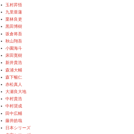
玉村昇悟
九里亜蓮
栗林良吏
黒田博樹
坂倉将吾
秋山翔吾
小園海斗
床田寛樹
新井貴浩
森浦大輔
森下暢仁
赤松真人
大瀬良大地
中村貴浩
中村奨成
田中広輔
藤井皓哉
日本シリーズ