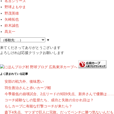
名言シリーズ
野球よもやま
野茂英雄
矢崎拓也
鈴木誠也
髙太一
▼
来てくださってありがとうございます
よろしければ応援クリックお願いします
よく読まれている記事
安部の戦力外、後味悪い
羽生善治さんと赤いカープ帽
今季最低の崩壊試合、2点リードの9回9失点、新井さんで優勝は……
コーチ経験なしの監督たち、成功と失敗の分かれ目は？
もしカープに有能な打撃コーチが来たら？
森下4失点、マツダで巨人に完敗。だってベンチに勝つ気ないんだも