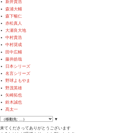
新井貴浩
森浦大輔
森下暢仁
赤松真人
大瀬良大地
中村貴浩
中村奨成
田中広輔
藤井皓哉
日本シリーズ
名言シリーズ
野球よもやま
野茂英雄
矢崎拓也
鈴木誠也
髙太一
▼
来てくださってありがとうございます