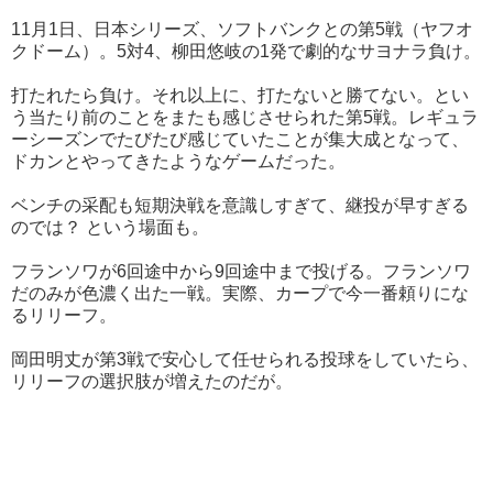
11月1日、日本シリーズ、ソフトバンクとの第5戦（ヤフオ
クドーム）。5対4、柳田悠岐の1発で劇的なサヨナラ負け。
打たれたら負け。それ以上に、打たないと勝てない。とい
う当たり前のことをまたも感じさせられた第5戦。レギュラ
ーシーズンでたびたび感じていたことが集大成となって、
ドカンとやってきたようなゲームだった。
ベンチの采配も短期決戦を意識しすぎて、継投が早すぎる
のでは？ という場面も。
フランソワが6回途中から9回途中まで投げる。フランソワ
だのみが色濃く出た一戦。実際、カープで今一番頼りにな
るリリーフ。
岡田明丈が第3戦で安心して任せられる投球をしていたら、
リリーフの選択肢が増えたのだが。