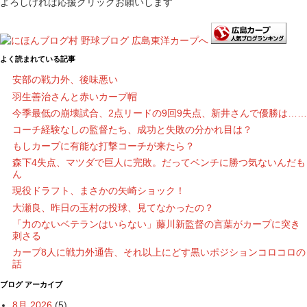
よろしければ応援クリックお願いします
よく読まれている記事
安部の戦力外、後味悪い
羽生善治さんと赤いカープ帽
今季最低の崩壊試合、2点リードの9回9失点、新井さんで優勝は……
コーチ経験なしの監督たち、成功と失敗の分かれ目は？
もしカープに有能な打撃コーチが来たら？
森下4失点、マツダで巨人に完敗。だってベンチに勝つ気ないんだも
ん
現役ドラフト、まさかの矢崎ショック！
大瀬良、昨日の玉村の投球、見てなかったの？
「力のないベテランはいらない」藤川新監督の言葉がカープに突き
刺さる
カープ8人に戦力外通告、それ以上にどす黒いポジションコロコロの
話
ブログ アーカイブ
8月 2026
(5)