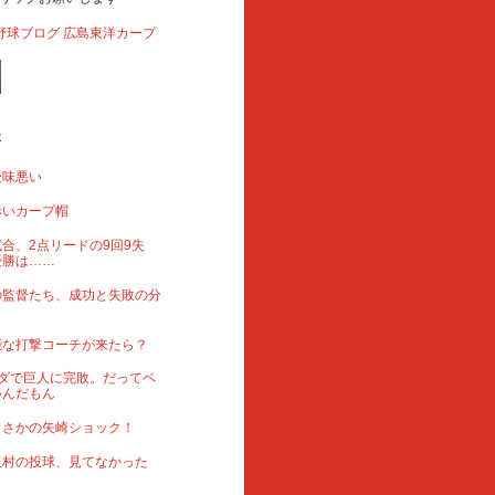
事
後味悪い
赤いカープ帽
合、2点リードの9回9失
優勝は……
の監督たち、成功と失敗の分
能な打撃コーチが来たら？
ダで巨人に完敗。だってベ
いんだもん
まさかの矢崎ショック！
玉村の投球、見てなかった