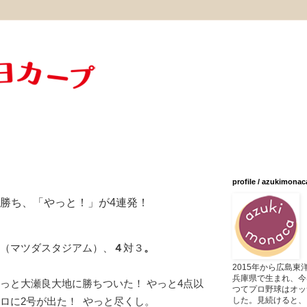
profile / azukimonac
に勝ち、「やっと！」が4連発！
A戦（マツダスタジアム）、
４
対３
。
2015年から広島
兵庫県で生まれ、今
やっと大瀬良大地に勝ちついた！ やっと4点以
つてプロ野球はオッ
した。見続けると、
テロに2号が出た！ やっと尽くし。