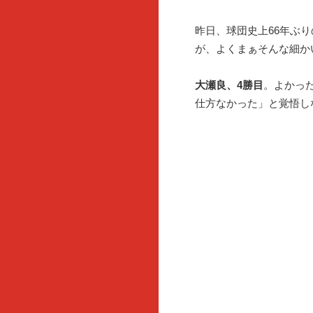
昨日、球団史上66年ぶり
が、よくまぁそんな細か
大瀬良、4勝目
。よかっ
仕方なかった」と覚悟し