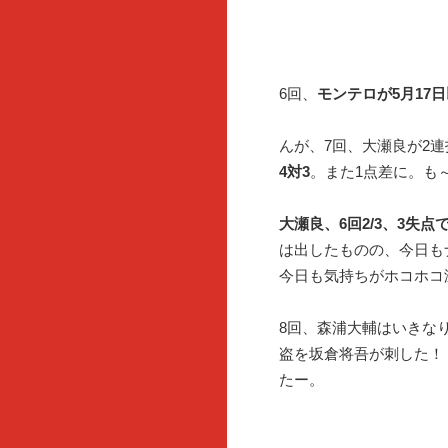
6回、
モンテロが5月17
んが、7回、大瀬良が2
4対3
。また1点差に。も
大瀬良、6回2/3、3失点
は出したものの、今日も
今日も気持ちがホコホコ
8回、森浦大輔はいきな
盗を坂倉将吾が刺した！
たー。