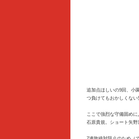
追加点ほしいの9回、小
つ負けてもおかしくない
ここで強烈な守備固めに
石原貴規。ショート矢野
7連敗絶対阻止のため（