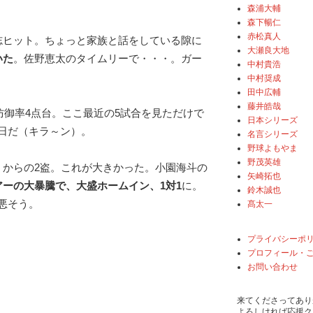
森浦大輔
森下暢仁
赤松真人
志ヒット。ちょっと家族と話をしている隙に
大瀬良大地
いた
。佐野恵太のタイムリーで・・・。ガー
中村貴浩
中村奨成
田中広輔
藤井皓哉
防御率4点台。ここ最近の5試合を見ただけで
日本シリーズ
日だ（キラ～ン）。
名言シリーズ
野球よもやま
野茂英雄
、からの2盗。これが大きかった。小園海斗の
矢崎拓也
アーの大暴騰で、大盛ホームイン、1対1
に。
鈴木誠也
悪そう。
髙太一
プライバシーポ
プロフィール・
お問い合わせ
来てくださってあり
よろしければ応援ク