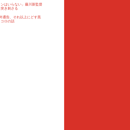
ランはいらない」藤川新監督
に突き刺さる
外通告、それ以上にどす黒
ロコロの話