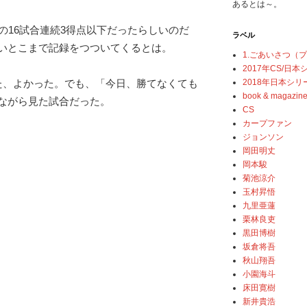
あるとは～。
の16試合連続3得点以下だったらしいのだ
ラベル
いとこまで記録をつついてくるとは。
1.ごあいさつ（
2017年CS/日
2018年日本シリ
た、よかった。でも、「今日、勝てなくても
book & magazin
ながら見た試合だった。
CS
カープファン
ジョンソン
岡田明丈
岡本駿
菊池涼介
玉村昇悟
九里亜蓮
栗林良吏
黒田博樹
坂倉将吾
秋山翔吾
小園海斗
床田寛樹
新井貴浩