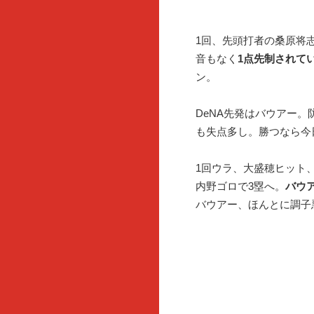
1回、先頭打者の桑原将
音もなく
1点先制されて
ン。
DeNA先発はバウアー。
も失点多し。勝つなら今
1回ウラ、大盛穂ヒット
内野ゴロで3塁へ。
バウ
バウアー、ほんとに調子