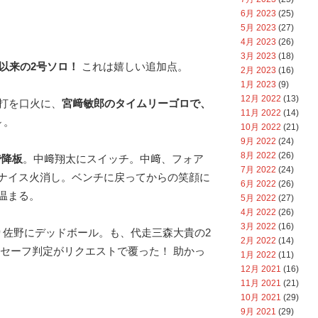
6月 2023
(25)
5月 2023
(27)
4月 2023
(26)
3月 2023
(18)
日以来の2号ソロ！
これは嬉しい追加点。
2月 2023
(16)
1月 2023
(9)
12月 2022
(13)
連打を口火に、
宮﨑敏郎のタイムリーゴロで、
11月 2022
(14)
～。
10月 2022
(21)
9月 2022
(24)
8月 2022
(26)
で降板
。中﨑翔太にスイッチ。中﨑、フォア
7月 2022
(24)
ナイス火消し。ベンチに戻ってからの笑顔に
6月 2022
(26)
温まる。
5月 2022
(27)
4月 2022
(26)
3月 2022
(16)
り佐野にデッドボール。も、代走三森大貴の2
2月 2022
(14)
 セーフ判定がリクエストで覆った！ 助かっ
1月 2022
(11)
12月 2021
(16)
11月 2021
(21)
10月 2021
(29)
9月 2021
(29)