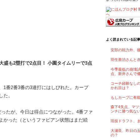
よく読まれている記
安部の戦力外、
羽生善治さんと
大盛も2塁打で2点目！ 小園タイムリーで3点
今季最低の崩壊試
点、新井さんで
コーチ経験なし
、1番2番3番の3連打にはしびれた。カープ
かれ目は？
した。
もしカープに有
森下4失点、マツ
だったが、今日は得点につながった。4番ファ
ンチに勝つ気な
よかった（というファビアン状態はまだ続
現役ドラフト、
大瀬良、昨日の
の？