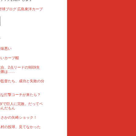
事
後味悪い
赤いカープ帽
合、2点リードの9回9失
優勝は……
の監督たち、成功と失敗の分
能な打撃コーチが来たら？
ダで巨人に完敗。だってベ
いんだもん
まさかの矢崎ショック！
玉村の投球、見てなかった