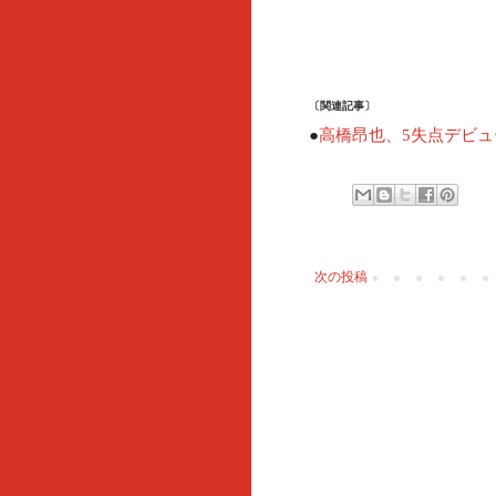
〔関連記事〕
●
高橋昂也、5失点デビ
次の投稿