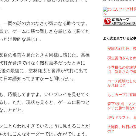
。
、一岡の球の力のなさが気になる昨今です。
点で、ゲームに勝つ難しさを感じる（勝てた
よく読まれている記
った消極的な感じ）。
安部の戦力外、
友裕の名前を見たときも同様に感じた。高橋
羽生善治さんと
代打が會澤ではなく磯村嘉孝だったときに
今季最低の崩壊試
最後の最後に、堂林翔太と會澤が代打に出て
点、新井さんで
て日本語知ってますかーと問いたい。
コーチ経験なし
かれ目は？
も、応援してますよ。いいプレイを見せてく
もしカープに有
るし。ただ、現状を見ると、ゲームに勝つと
森下4失点、マツ
ンチに勝つ気な
なことだと。
現役ドラフト、
ンにとらわれすぎているように見えることが
大瀬良、昨日の
の？
やかにこんなオーダーではいかがでしょう。