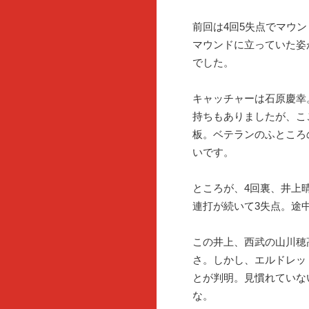
前回は4回5失点でマウ
マウンドに立っていた姿
でした。
キャッチャーは石原慶幸
持ちもありましたが、こ
板。ベテランのふところ
いです。
ところが、4回裏、井上晴哉
連打が続いて3失点。途
この井上、西武の山川穂高
さ。しかし、エルドレッド
とが判明。見慣れていな
な。