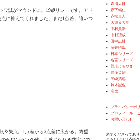
森浦大輔
ゥワ誠がマウンドに。19歳リレーです。アド
森下暢仁
赤松真人
失点に抑えてくれました。まだ1点差。追いつ
大瀬良大地
中村貴浩
中村奨成
田中広輔
藤井皓哉
日本シリーズ
名言シリーズ
野球よもやま
野茂英雄
矢崎拓也
鈴木誠也
髙太一
プライバシーポ
プロフィール・
お問い合わせ
司が2失点。1点差から3点差に広がる。終盤
来てくださってあり
くのがワンランク難しく感じられる数字（で
よろしければ応援ク