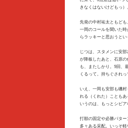
きなくはないけどもっ）
先発の中村祐太ともども
一岡のコールを聞いた時
らラッキーと思おうとい
じつは、スタメンに安部
が降板したあと、石原の
も、またしかり。9回、
くるって。持ちぐされっ
いえ、一岡も安部も磯村
れる（くれた）こともあ
いうのは、もっとシビア
打順の固定や必勝パター
多々ある采配。いっそ軽