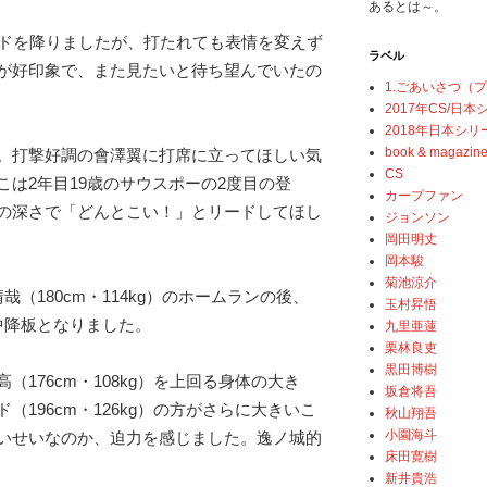
あるとは～。
ンドを降りましたが、打たれても表情を変えず
ラベル
が好印象で、また見たいと待ち望んでいたの
1.ごあいさつ（
2017年CS/日
2018年日本シリ
book & magazin
。打撃好調の會澤翼に打席に立ってほしい気
CS
こは2年目19歳のサウスポーの2度目の登
カープファン
の深さで「どんとこい！」とリードしてほし
ジョンソン
岡田明丈
岡本駿
菊池涼介
（180cm・114kg）のホームランの後、
玉村昇悟
中降板となりました。
九里亜蓮
栗林良吏
黒田博樹
（176cm・108kg）を上回る身体の大き
坂倉将吾
（196cm・126kg）の方がさらに大きいこ
秋山翔吾
小園海斗
いせいなのか、迫力を感じました。逸ノ城的
床田寛樹
新井貴浩