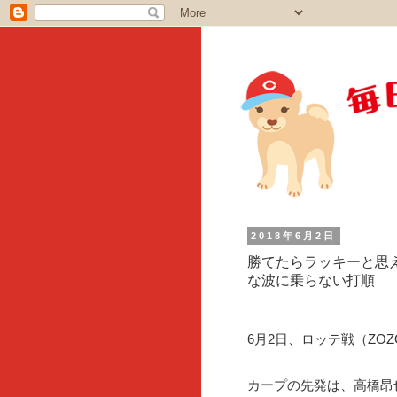
2018年6月2日
勝てたらラッキーと思
な波に乗らない打順
6月2日、ロッテ戦（ZO
カープの先発は、高橋昂