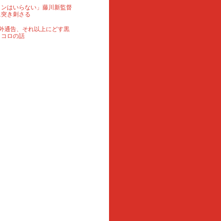
ランはいらない」藤川新監督
に突き刺さる
外通告、それ以上にどす黒
ロコロの話