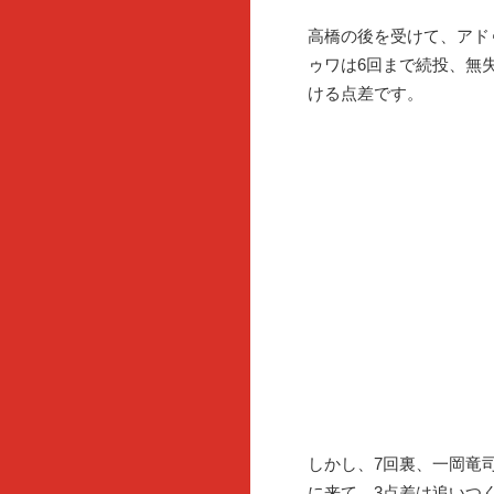
高橋の後を受けて、アド
ゥワは6回まで続投、無
ける点差です。
しかし、7回裏、一岡竜
に来て、3点差は追いつ