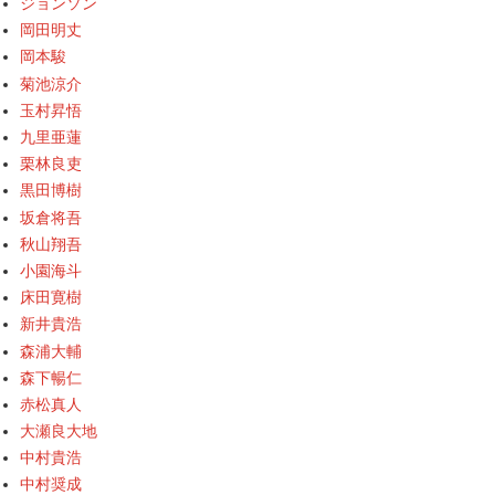
ジョンソン
岡田明丈
岡本駿
菊池涼介
玉村昇悟
九里亜蓮
栗林良吏
黒田博樹
坂倉将吾
秋山翔吾
小園海斗
床田寛樹
新井貴浩
森浦大輔
森下暢仁
赤松真人
大瀬良大地
中村貴浩
中村奨成