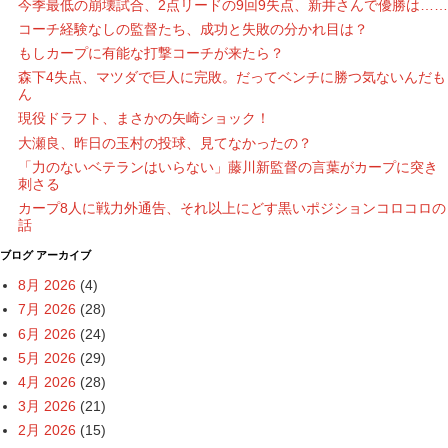
今季最低の崩壊試合、2点リードの9回9失点、新井さんで優勝は……
コーチ経験なしの監督たち、成功と失敗の分かれ目は？
もしカープに有能な打撃コーチが来たら？
森下4失点、マツダで巨人に完敗。だってベンチに勝つ気ないんだも
ん
現役ドラフト、まさかの矢崎ショック！
大瀬良、昨日の玉村の投球、見てなかったの？
「力のないベテランはいらない」藤川新監督の言葉がカープに突き
刺さる
カープ8人に戦力外通告、それ以上にどす黒いポジションコロコロの
話
ブログ アーカイブ
8月 2026
(4)
7月 2026
(28)
6月 2026
(24)
5月 2026
(29)
4月 2026
(28)
3月 2026
(21)
2月 2026
(15)