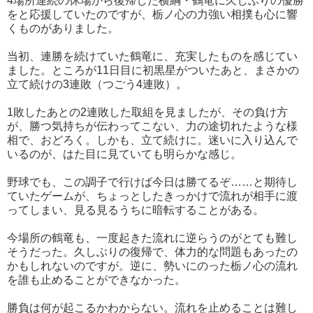
4場所連続の休場から復帰した横綱・鶴竜に久しぶりの優勝
をと応援していたのですが、栃ノ心の力強い相撲も心に響
くものがありました。
当初、連勝を続けていた鶴竜に、充実したものを感じてい
ました。ところが11日目に初黒星がついたあと、まさかの
立て続けの3連敗（つごう4連敗）。
1敗したあとの2連敗した取組を見ましたが、その負け方
が、勝つ気持ちが伝わってこない、力の途切れたような様
相で、おどろく。しかも、立て続けに。迷いに入り込んで
いるのが、はた目に見ていても明らかな感じ。
野球でも、この調子で行けば今日は勝てるぞ……と期待し
ていたゲームが、ちょっとしたきっかけで流れが相手に渡
ってしまい、見る見るうちに暗転することがある。
今場所の鶴竜も、一度起きた流れに逆らうのがとても難し
そうだった。久しぶりの復帰で、体力的な問題もあったの
かもしれないのですが。逆に、勢いにのった栃ノ心の流れ
を誰も止めることができなかった。
勝負は何が起こるかわからない。流れを止めることは難し