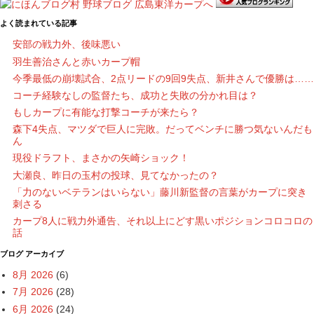
よく読まれている記事
安部の戦力外、後味悪い
羽生善治さんと赤いカープ帽
今季最低の崩壊試合、2点リードの9回9失点、新井さんで優勝は……
コーチ経験なしの監督たち、成功と失敗の分かれ目は？
もしカープに有能な打撃コーチが来たら？
森下4失点、マツダで巨人に完敗。だってベンチに勝つ気ないんだも
ん
現役ドラフト、まさかの矢崎ショック！
大瀬良、昨日の玉村の投球、見てなかったの？
「力のないベテランはいらない」藤川新監督の言葉がカープに突き
刺さる
カープ8人に戦力外通告、それ以上にどす黒いポジションコロコロの
話
ブログ アーカイブ
8月 2026
(6)
7月 2026
(28)
6月 2026
(24)