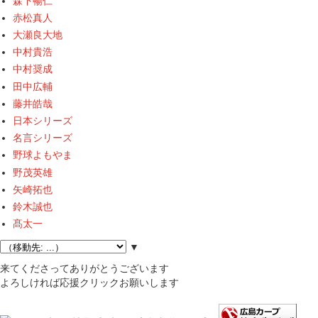
森下暢仁
赤松真人
大瀬良大地
中村貴浩
中村奨成
田中広輔
藤井皓哉
日本シリーズ
名言シリーズ
野球よもやま
野茂英雄
矢崎拓也
鈴木誠也
髙太一
▼
来てくださってありがとうございます
よろしければ応援クリックお願いします