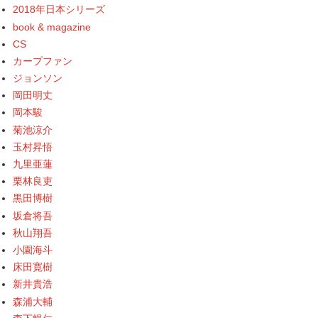
2018年日本シリーズ
book & magazine
CS
カープファン
ジョンソン
岡田明丈
岡本駿
菊池涼介
玉村昇悟
九里亜蓮
栗林良吏
黒田博樹
坂倉将吾
秋山翔吾
小園海斗
床田寛樹
新井貴浩
森浦大輔