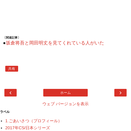
〔関連記事〕
●
坂倉将吾と岡田明丈を見てくれている人がいた
共有
‹
›
ホーム
ウェブ バージョンを表示
ラベル
1.ごあいさつ（プロフィール）
2017年CS/日本シリーズ