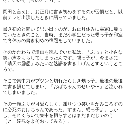
ぞ、いいぞ（今のところ）。
岡田と言えば、お正月に書き初めをするのが習慣だと、以
前テレビ出演したときに語っていました。
書き初めと聞いて思い出すのが、お正月休みに実家に帰っ
ていたときのこと。当時、まだ小学生だった甥っ子が和室
で冬休みの書き初めの宿題をしていました。
そのかたわらで漫画を読んでいた私は、「ふっ」と小さな
笑い声をもらしてしまったんです。甥っ子が、今まさに
「晴天の霹靂」みたいな熟語を書き上げんとすというとこ
ろで。
そこで集中力がプツンと切れたらしき甥っ子。最後の最後
で書き損じてしまい、「おばちゃんのせいや〜」と泣かれ
てしまいました。
その一転ぶりが可愛らしく、謝りつつ笑いをかみころすの
に必死のおばちゃんであった。すまん、甥っ子よ。しか
し、それくらいで集中を切らすとはまだまだじゃのう
（と、達観をよそおってみる）。