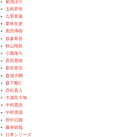
菊池涼介
玉村昇悟
九里亜蓮
栗林良吏
黒田博樹
坂倉将吾
秋山翔吾
小園海斗
床田寛樹
新井貴浩
森浦大輔
森下暢仁
赤松真人
大瀬良大地
中村貴浩
中村奨成
田中広輔
藤井皓哉
日本シリーズ