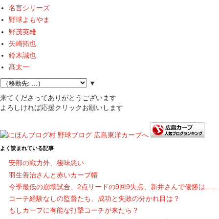
名言シリーズ
野球よもやま
野茂英雄
矢崎拓也
鈴木誠也
髙太一
▼
来てくださってありがとうございます
よろしければ応援クリックお願いします
よく読まれている記事
安部の戦力外、後味悪い
羽生善治さんと赤いカープ帽
今季最低の崩壊試合、2点リードの9回9失点、新井さんで優勝は……
コーチ経験なしの監督たち、成功と失敗の分かれ目は？
もしカープに有能な打撃コーチが来たら？