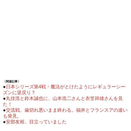
〔関連記事〕
●
日本シリーズ第4戦・魔法がとけたようにレギュラーシー
ズンに逆戻り？
●
丸佳浩と鈴木誠也に、山本浩二さんと衣笠祥雄さんを見
た！
●
交流戦、歯切れ悪いまま終わる。福井とフランスアの違い
も発見。
●
安部友裕、目立っていました