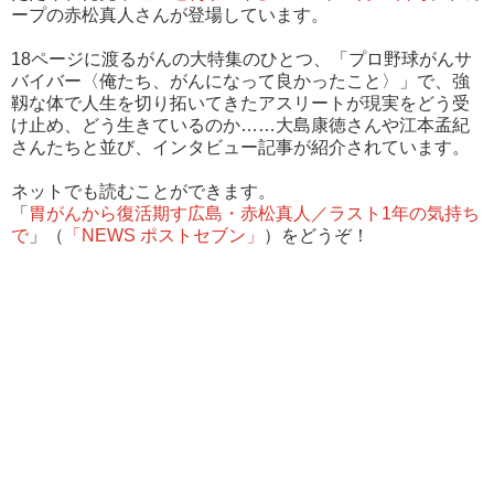
ープの赤松真人さんが登場しています。
18ページに渡るがんの大特集のひとつ、「プロ野球がんサ
バイバー〈俺たち、がんになって良かったこと〉」で、強
靱な体で人生を切り拓いてきたアスリートが現実をどう受
け止め、どう生きているのか……大島康徳さんや江本孟紀
さんたちと並び、インタビュー記事が紹介されています。
ネットでも読むことができます。
「
胃がんから復活期す広島・赤松真人／ラスト1年の気持ち
で
」（
「NEWS ポストセブン」
）をどうぞ！