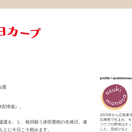
profile / azukimonac
白星
神宮球場）。
2015年から広島
兵庫県で生まれ、今
援護を。と、毎回願う床田寛樹の先発日。連
つてプロ野球はオッ
した。見続けると、
んとに今日こそ頼みます。