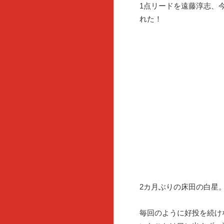
1点リードを遠藤淳志、
れた！
2カ月ぶりの床田の白星
毎回のように好投を続け