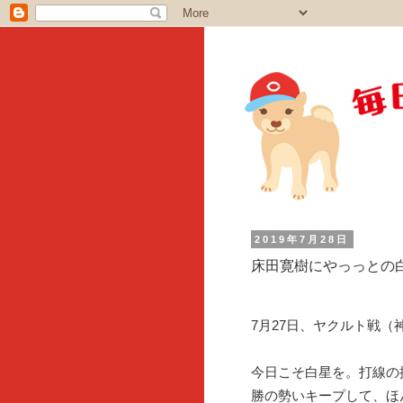
2019年7月28日
床田寛樹にやっっとの
7月27日、ヤクルト戦（
今日こそ白星を。打線の
勝の勢いキープして、ほ