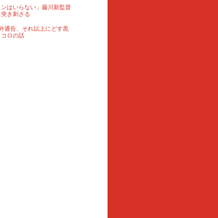
ランはいらない」藤川新監督
に突き刺さる
外通告、それ以上にどす黒
ロコロの話