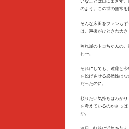
いなことは口に出さず、
のよう。この世の無常を
そんな床田をファンもず
は、声援がひときわ大き
照れ屋のトコちゃんの、
わ〜。
それにしても、遠藤と今
を投げさせる必然性はな
だったのに。
頼りたい気持ちはわかり
を考えているのかさっぱ
か。
連日、打線に活気を与え