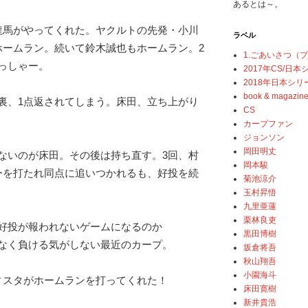
あるとは～。
龍馬がやってくれた。ヤクルトの先発・小川
ラベル
ホームラン。続いて鈴木誠也もホームラン。2
1.ごあいさつ（
っしゃー。
2017年CS/日
2018年日本シリ
book & magazin
裏、1点返されてしまう。床田、立ち上がり
CS
カープファン
ジョンソン
岡田明丈
ないのが床田。その後は持ち直す。3回、村
岡本駿
ーを打たれ同点に追いつかれるも、好投を続
菊池涼介
玉村昇悟
九里亜蓮
栗林良吏
好投が報われないゲームになるのか
黒田博樹
なく負ける気がしない最近のカープ。
坂倉将吾
秋山翔吾
小園海斗
ィスタがホームランを打ってくれた！
床田寛樹
新井貴浩