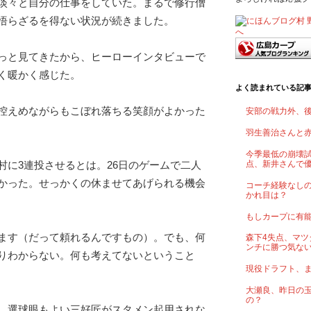
淡々と自分の仕事をしていた。まるで修行僧
悟らざるを得ない状況が続きました。
っと見てきたから、ヒーローインタビューで
く暖かく感じた。
よく読まれている記
控えめながらもこぼれ落ちる笑顔がよかった
安部の戦力外、
羽生善治さんと
今季最低の崩壊試
点、新井さんで
村に3連投させるとは。26日のゲームで二人
かった。せっかくの休ませてあげられる機会
コーチ経験なし
かれ目は？
もしカープに有
ます（だって頼れるんですもの）。でも、何
森下4失点、マツ
ンチに勝つ気な
りわからない。何も考えてないということ
現役ドラフト、
大瀬良、昨日の
の？
、選球眼もよい三好匠がスタメン起用されな