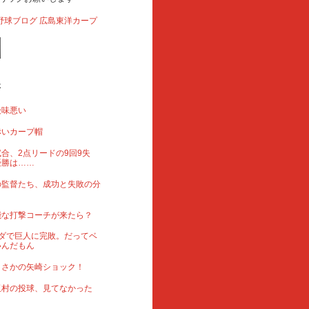
事
後味悪い
赤いカープ帽
合、2点リードの9回9失
優勝は……
の監督たち、成功と失敗の分
能な打撃コーチが来たら？
ダで巨人に完敗。だってベ
いんだもん
まさかの矢崎ショック！
玉村の投球、見てなかった