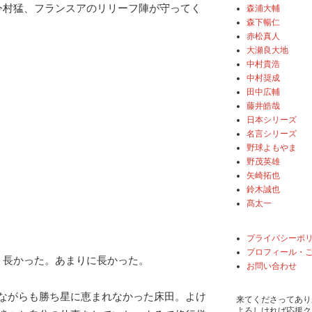
今村猛、フランスアのリリーフ陣が守ってく
森浦大輔
森下暢仁
赤松真人
大瀬良大地
中村貴浩
中村奨成
田中広輔
藤井皓哉
日本シリーズ
名言シリーズ
野球よもやま
野茂英雄
矢崎拓也
鈴木誠也
髙太一
プライバシーポ
プロフィール・
。長かった。あまりに長かった。
お問い合わせ
ながらも勝ち星に恵まれなかった床田。よけ
来てくださってあり
よろしければ応援ク