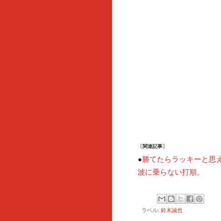
〔関連記事〕
勝てたらラッキーと思
●
波に乗らない打順。
ラベル:
鈴木誠也