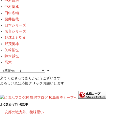
中村貴浩
中村奨成
田中広輔
藤井皓哉
日本シリーズ
名言シリーズ
野球よもやま
野茂英雄
矢崎拓也
鈴木誠也
髙太一
▼
来てくださってありがとうございます
よろしければ応援クリックお願いします
よく読まれている記事
安部の戦力外、後味悪い