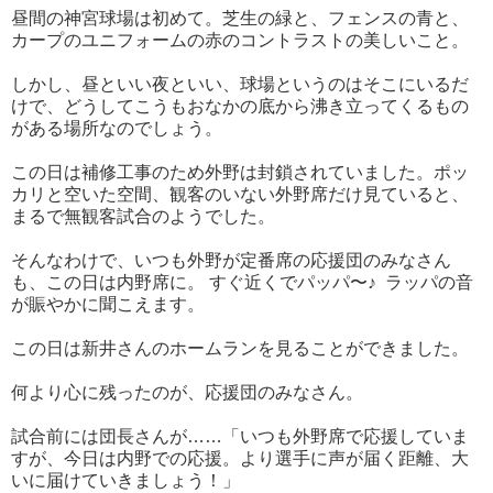
昼間の神宮球場は初めて。芝生の緑と、フェンスの青と、
カープのユニフォームの赤のコントラストの美しいこと。
しかし、昼といい夜といい、球場というのはそこにいるだ
けで、どうしてこうもおなかの底から沸き立ってくるもの
がある場所なのでしょう。
この日は補修工事のため外野は封鎖されていました。ポッ
カリと空いた空間、観客のいない外野席だけ見ていると、
まるで無観客試合のようでした。
そんなわけで、いつも外野が定番席の応援団のみなさん
も、この日は内野席に。 すぐ近くでパッパ〜♪ ラッパの音
が賑やかに聞こえます。
この日は新井さんのホームランを見ることができました。
何より心に残ったのが、応援団のみなさん。
試合前には団長さんが……「いつも外野席で応援していま
すが、今日は内野での応援。より選手に声が届く距離、大
いに届けていきましょう！」