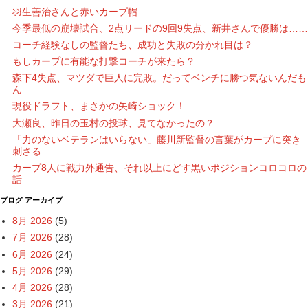
羽生善治さんと赤いカープ帽
今季最低の崩壊試合、2点リードの9回9失点、新井さんで優勝は……
コーチ経験なしの監督たち、成功と失敗の分かれ目は？
もしカープに有能な打撃コーチが来たら？
森下4失点、マツダで巨人に完敗。だってベンチに勝つ気ないんだも
ん
現役ドラフト、まさかの矢崎ショック！
大瀬良、昨日の玉村の投球、見てなかったの？
「力のないベテランはいらない」藤川新監督の言葉がカープに突き
刺さる
カープ8人に戦力外通告、それ以上にどす黒いポジションコロコロの
話
ブログ アーカイブ
8月 2026
(5)
7月 2026
(28)
6月 2026
(24)
5月 2026
(29)
4月 2026
(28)
3月 2026
(21)