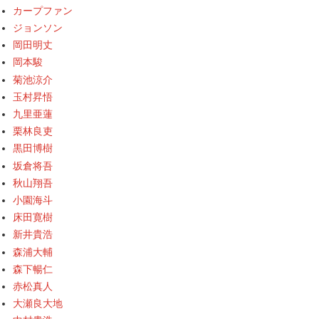
カープファン
ジョンソン
岡田明丈
岡本駿
菊池涼介
玉村昇悟
九里亜蓮
栗林良吏
黒田博樹
坂倉将吾
秋山翔吾
小園海斗
床田寛樹
新井貴浩
森浦大輔
森下暢仁
赤松真人
大瀬良大地