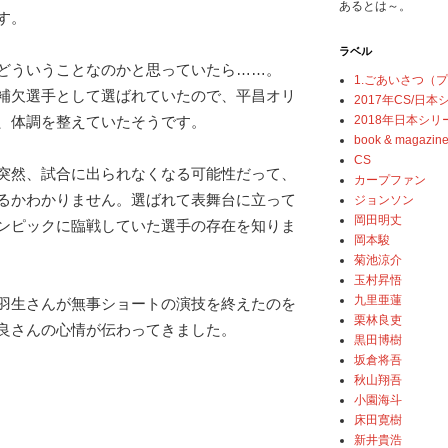
あるとは～。
す。
ラベル
どういうことなのかと思っていたら……。
1.ごあいさつ（
補欠選手として選ばれていたので、平昌オリ
2017年CS/日
2018年日本シリ
、体調を整えていたそうです。
book & magazin
CS
突然、試合に出られなくなる可能性だって、
カープファン
るかわかりません。選ばれて表舞台に立って
ジョンソン
岡田明丈
ンピックに臨戦していた選手の存在を知りま
岡本駿
菊池涼介
玉村昇悟
九里亜蓮
羽生さんが無事ショートの演技を終えたのを
栗林良吏
良さんの心情が伝わってきました。
黒田博樹
坂倉将吾
秋山翔吾
小園海斗
床田寛樹
新井貴浩