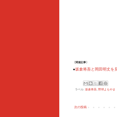
〔関連記事〕
●
坂倉将吾と岡田明丈を
ラベル:
坂倉将吾
,
野球よもやま
次の投稿