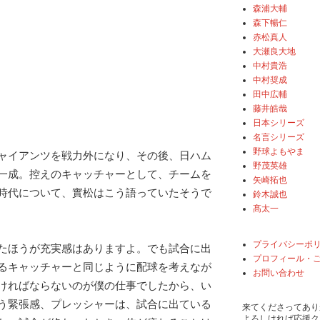
森浦大輔
森下暢仁
赤松真人
大瀬良大地
中村貴浩
中村奨成
田中広輔
藤井皓哉
日本シリーズ
名言シリーズ
野球よもやま
ャイアンツを戦力外になり、その後、日ハム
野茂英雄
一成。控えのキャッチャーとして、チームを
矢崎拓也
時代について、實松はこう語っていたそうで
鈴木誠也
髙太一
プライバシーポ
たほうが充実感はありますよ。でも試合に出
プロフィール・
るキャッチャーと同じように配球を考えなが
お問い合わせ
ければならないのが僕の仕事でしたから、い
う緊張感、プレッシャーは、試合に出ている
来てくださってあり
よろしければ応援ク