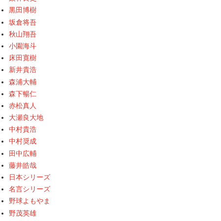
黒田博樹
坂倉将吾
秋山翔吾
小園海斗
床田寛樹
新井貴浩
森浦大輔
森下暢仁
赤松真人
大瀬良大地
中村貴浩
中村奨成
田中広輔
藤井皓哉
日本シリーズ
名言シリーズ
野球よもやま
野茂英雄