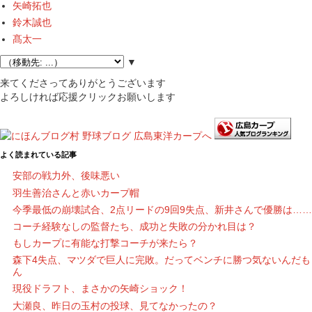
矢崎拓也
鈴木誠也
髙太一
▼
来てくださってありがとうございます
よろしければ応援クリックお願いします
よく読まれている記事
安部の戦力外、後味悪い
羽生善治さんと赤いカープ帽
今季最低の崩壊試合、2点リードの9回9失点、新井さんで優勝は……
コーチ経験なしの監督たち、成功と失敗の分かれ目は？
もしカープに有能な打撃コーチが来たら？
森下4失点、マツダで巨人に完敗。だってベンチに勝つ気ないんだも
ん
現役ドラフト、まさかの矢崎ショック！
大瀬良、昨日の玉村の投球、見てなかったの？