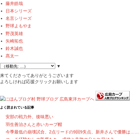
藤井皓哉
日本シリーズ
名言シリーズ
野球よもやま
野茂英雄
矢崎拓也
鈴木誠也
髙太一
▼
来てくださってありがとうございます
よろしければ応援クリックお願いします
よく読まれている記事
安部の戦力外、後味悪い
羽生善治さんと赤いカープ帽
今季最低の崩壊試合、2点リードの9回9失点、新井さんで優勝は……