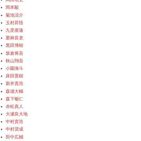
岡本駿
菊池涼介
玉村昇悟
九里亜蓮
栗林良吏
黒田博樹
坂倉将吾
秋山翔吾
小園海斗
床田寛樹
新井貴浩
森浦大輔
森下暢仁
赤松真人
大瀬良大地
中村貴浩
中村奨成
田中広輔