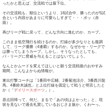
ったかと思えば、交流戦では最下位。
その交流戦も、順位というより、18試合中、勝ったのが5試
合という内容があまりに可愛らしすぎて・・・ボッ（赤
面）。
再びリーグ戦に戻って、どんな方向に進むのか、カープ。
このまま低空飛行を続けるのか。打線が多少なりとも復調
して、リーグ優勝（4連覇）するのか。なぜかセ・リーグで
は勝ってしまうカープ。しかし、そうなったとしても、
パ・リーグに脅威を与えることはないでしょう。
なんとかムードを変えてほしいと願う交流戦後のおやすみ
期間、こんなよからぬ情報が。
東出打撃コーチは「1番田中広輔、2番菊池涼介、3番西川龍
馬、4番鈴木誠也」と上位打線を固定して戦うと明言したと
か（「
デイリースポーツ
」）。
原点回帰って、何だ。まるで「あの頃はよかった」と、現
状を見ないで過去礼賛しているおじさま族か。くわ〜っ。