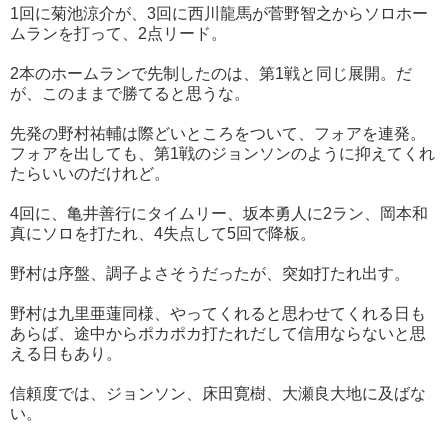
1回に菊池涼介が、3回に西川龍馬が菅野智之からソロホー
ムランを打って、2点リード。
2本のホームランで先制したのは、第1戦と同じ展開。だ
が、このままで勝てると思うな。
先発の野村祐輔は際どいところをついて、フォアを連発。
フォアを出しても、第1戦のジョンソンのように抑えてくれ
たらいいのだけれど。
4回に、亀井善行にタイムリー、坂本勇人に2ラン、岡本和
真にソロを打たれ、4失点して5回で降板。
野村は序盤、調子よさそうだったが、突如打たれ出す。
野村は九里亜蓮同様、やってくれると思わせてくれる日も
あらば、途中からポカポカ打たれだして信用ならないと思
える日もあり。
信頼度では、ジョンソン、床田寛樹、大瀬良大地に及ばな
い。