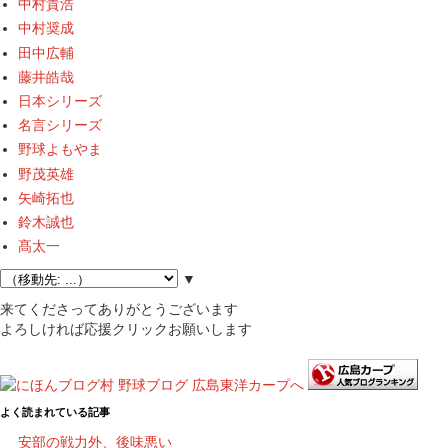
中村貴浩
中村奨成
田中広輔
藤井皓哉
日本シリーズ
名言シリーズ
野球よもやま
野茂英雄
矢崎拓也
鈴木誠也
髙太一
▼
来てくださってありがとうございます
よろしければ応援クリックお願いします
よく読まれている記事
安部の戦力外、後味悪い