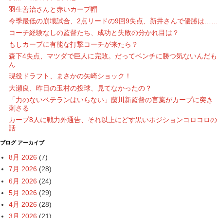
羽生善治さんと赤いカープ帽
今季最低の崩壊試合、2点リードの9回9失点、新井さんで優勝は……
コーチ経験なしの監督たち、成功と失敗の分かれ目は？
もしカープに有能な打撃コーチが来たら？
森下4失点、マツダで巨人に完敗。だってベンチに勝つ気ないんだも
ん
現役ドラフト、まさかの矢崎ショック！
大瀬良、昨日の玉村の投球、見てなかったの？
「力のないベテランはいらない」藤川新監督の言葉がカープに突き
刺さる
カープ8人に戦力外通告、それ以上にどす黒いポジションコロコロの
話
ブログ アーカイブ
8月 2026
(7)
7月 2026
(28)
6月 2026
(24)
5月 2026
(29)
4月 2026
(28)
3月 2026
(21)