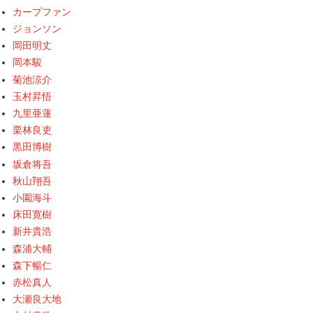
カープファン
ジョンソン
岡田明丈
岡本駿
菊池涼介
玉村昇悟
九里亜蓮
栗林良吏
黒田博樹
坂倉将吾
秋山翔吾
小園海斗
床田寛樹
新井貴浩
森浦大輔
森下暢仁
赤松真人
大瀬良大地