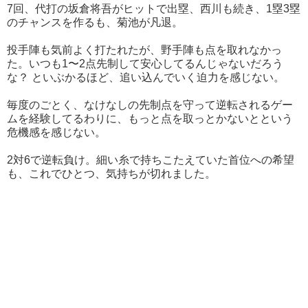
7回、代打の坂倉将吾がヒットで出塁、西川も続き、1塁3塁
のチャンスを作るも、菊池が凡退。
投手陣も気前よく打たれたが、野手陣も点を取れなかっ
た。いつも1〜2点先制して安心してるんじゃないだろう
な？ といぶかるほど、追い込んでいく迫力を感じない。
毎度のごとく、なけなしの先制点を守って逆転されるゲー
ムを経験してるわりに、もっと点を取っとかないとという
危機感を感じない。
2対6で逆転負け。細い糸で持ちこたえていた首位への希望
も、これでひとつ、気持ちが切れました。