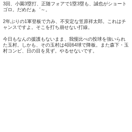
3回、小園3塁打、正随フォアで1塁3塁も、誠也がショート
ゴロ。だめだぁ゛～。
2年ぶりの1軍登板で力み、不安定な笠原祥太郎。これはチ
ャンスですよ。そこを打ち崩せない打線。
今日もなんの援護もないまま、我慢比べの投球を強いられ
た玉村。しかも、その玉村は4回64球で降板。また森下・玉
村コンビ、日の目を見ず。やるせないです。