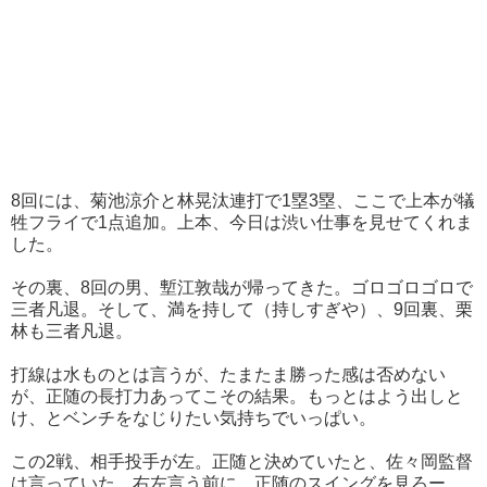
8回には、菊池涼介と林晃汰連打で1塁3塁、ここで上本が犠
牲フライで1点追加。上本、今日は渋い仕事を見せてくれま
した。
その裏、8回の男、塹江敦哉が帰ってきた。ゴロゴロゴロで
三者凡退。そして、満を持して（持しすぎや）、9回裏、栗
林も三者凡退。
打線は水ものとは言うが、たまたま勝った感は否めない
が、正随の長打力あってこその結果。もっとはよう出しと
け、とベンチをなじりたい気持ちでいっぱい。
この2戦、相手投手が左。正随と決めていたと、佐々岡監督
は言っていた。右左言う前に、正随のスイングを見ろー。