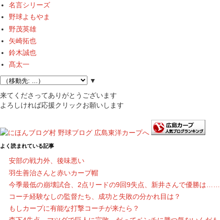
名言シリーズ
野球よもやま
野茂英雄
矢崎拓也
鈴木誠也
髙太一
▼
来てくださってありがとうございます
よろしければ応援クリックお願いします
よく読まれている記事
安部の戦力外、後味悪い
羽生善治さんと赤いカープ帽
今季最低の崩壊試合、2点リードの9回9失点、新井さんで優勝は……
コーチ経験なしの監督たち、成功と失敗の分かれ目は？
もしカープに有能な打撃コーチが来たら？