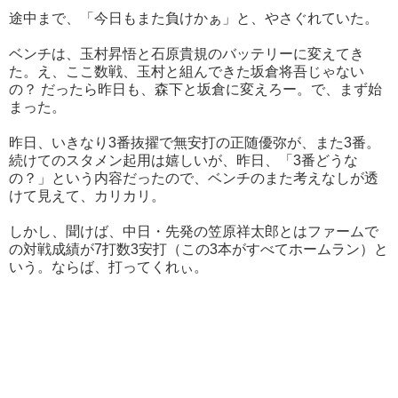
途中まで、「今日もまた負けかぁ」と、やさぐれていた。
ベンチは、玉村昇悟と石原貴規のバッテリーに変えてき
た。え、ここ数戦、玉村と組んできた坂倉将吾じゃない
の？ だったら昨日も、森下と坂倉に変えろー。で、まず始
まった。
昨日、いきなり3番抜擢で無安打の正随優弥が、また3番。
続けてのスタメン起用は嬉しいが、昨日、「3番どうな
の？」という内容だったので、ベンチのまた考えなしが透
けて見えて、カリカリ。
しかし、聞けば、中日・先発の笠原祥太郎とはファームで
の対戦成績が7打数3安打（この3本がすべてホームラン）と
いう。ならば、打ってくれぃ。