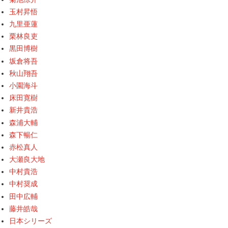
玉村昇悟
九里亜蓮
栗林良吏
黒田博樹
坂倉将吾
秋山翔吾
小園海斗
床田寛樹
新井貴浩
森浦大輔
森下暢仁
赤松真人
大瀬良大地
中村貴浩
中村奨成
田中広輔
藤井皓哉
日本シリーズ