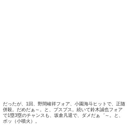
だったが、1回、野間峻祥フォア、小園海斗ヒットで、正随
併殺。だめだぁ～。と、プスプス。続いて鈴木誠也フォア
で1塁3塁のチャンスも、坂倉凡退で、ダメだぁ゛～。と、
ボッ（小噴火）。