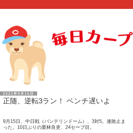
2021年9月16日
正随、逆転3ラン！ ベンチ遅いよ
9月15日、中日戦（バンテリンドーム）、3対5。連敗止ま
った。10日ぶりの栗林良吏、24セーブ目。