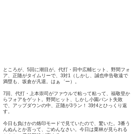
ところが、5回に潮目が。代打・田中広輔ヒット、野間フォ
ア、正随がタイムリーで、3対1（しかし、誠也申告敬遠で
満塁も、坂倉が凡退。はぁ゛ー）。
7回、代打・上本崇司がファウルで粘って粘って、福敬登か
らフォアをゲット。野間ヒット、しかし小園バント失敗
で、アップダウンの中、正随が3ラン！ 3対4とひっくり返
す。
今日も負けかの烙印モードで見ていたので、驚いた。3番う
んぬんとか言って、ごめんなさい。今日は栗林が見られる