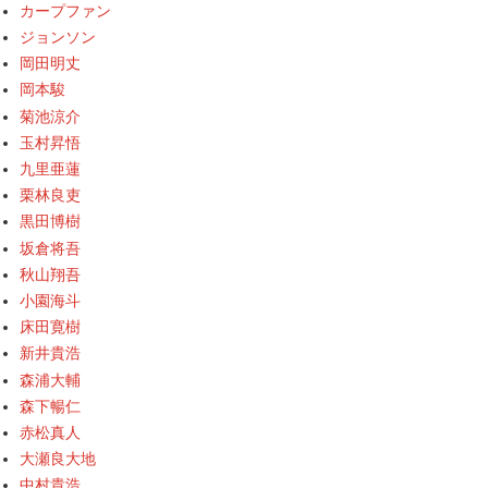
カープファン
ジョンソン
岡田明丈
岡本駿
菊池涼介
玉村昇悟
九里亜蓮
栗林良吏
黒田博樹
坂倉将吾
秋山翔吾
小園海斗
床田寛樹
新井貴浩
森浦大輔
森下暢仁
赤松真人
大瀬良大地
中村貴浩