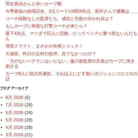
羽生善治さんと赤いカープ帽
今季最低の崩壊試合、2点リードの9回9失点、新井さんで優勝は……
コーチ経験なしの監督たち、成功と失敗の分かれ目は？
もしカープに有能な打撃コーチが来たら？
森下4失点、マツダで巨人に完敗。だってベンチに勝つ気ないんだも
ん
現役ドラフト、まさかの矢崎ショック！
大瀬良、昨日の玉村の投球、見てなかったの？
「力のないベテランはいらない」藤川新監督の言葉がカープに突き
刺さる
カープ8人に戦力外通告、それ以上にどす黒いポジションコロコロの
話
ブログ アーカイブ
8月 2026
(6)
7月 2026
(28)
6月 2026
(24)
5月 2026
(29)
4月 2026
(28)
3月 2026
(21)