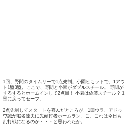
1回、野間のタイムリーで1点先制。小園ヒもットで、1アウ
ト1塁3塁。ここで、野間と小園がダブルスチール。 野間が
するするとホームインして2点目！ 小園は偽装スチール？ 1
塁に戻ってセーフ。
2点先制してスタートを喜んだところが、1回ウラ、アドゥ
ワ誠が蝦名達夫に先頭打者ホームラン。こ、これは今日も
乱打戦になるのか・・・と思われたが。