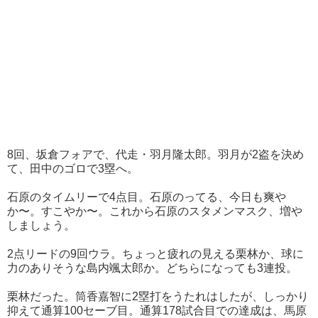
8回、坂倉フォアで、代走・羽月隆太郎。羽月が2盗を決め
て、田中のゴロで3塁へ。
石原のタイムリーで4点目。石原のってる、今日も爽や
か〜。すこやか〜。これから石原のスタメンマスク、増や
しましょう。
2点リードの9回ウラ。ちょっと疲れの見える栗林か、球に
力のありそうな島内颯太郎か。どちらになっても3連投。
栗林だった。筒香嘉智に2塁打をうたれはしたが、しっかり
抑えて通算100セーブ目。通算178試合目での達成は、馬原