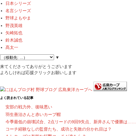
日本シリーズ
名言シリーズ
野球よもやま
野茂英雄
矢崎拓也
鈴木誠也
髙太一
▼
来てくださってありがとうございます
よろしければ応援クリックお願いします
よく読まれている記事
安部の戦力外、後味悪い
羽生善治さんと赤いカープ帽
今季最低の崩壊試合、2点リードの9回9失点、新井さんで優勝は……
コーチ経験なしの監督たち、成功と失敗の分かれ目は？