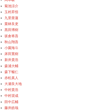
菊池涼介
玉村昇悟
九里亜蓮
栗林良吏
黒田博樹
坂倉将吾
秋山翔吾
小園海斗
床田寛樹
新井貴浩
森浦大輔
森下暢仁
赤松真人
大瀬良大地
中村貴浩
中村奨成
田中広輔
藤井皓哉