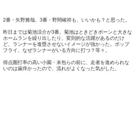
2番・矢野雅哉、3番・野間峻祥も、いいかも？と思った。
昨日までは菊池涼介が3番。菊池はときどきポーンと大きな
ホームランを繰り出したり、変則的な活躍があるのだけ
ど、ランナーを進塁させないイメージが強かった。ポップ
フライ、なぜランナーがいる方向に打つ？等々。
得点圏打率の高い小園・末包らの前に、走者を進められな
いのは歯痒かったので、流れがよくなった気がした。