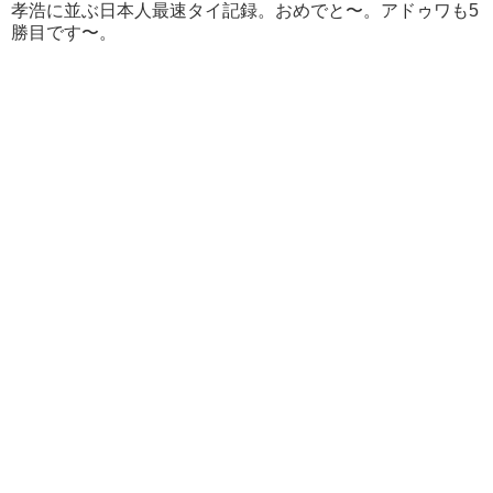
孝浩に並ぶ日本人最速タイ記録。おめでと〜。アドゥワも5
勝目です〜。