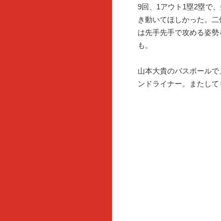
9回、1アウト1塁2塁で
き動いてほしかった。二
は先手先手で攻める姿勢
も。
山本大貴のパスボールで
ンドライナー。またして