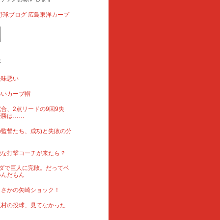
事
後味悪い
赤いカープ帽
合、2点リードの9回9失
優勝は……
の監督たち、成功と失敗の分
能な打撃コーチが来たら？
ダで巨人に完敗。だってベ
いんだもん
まさかの矢崎ショック！
玉村の投球、見てなかった