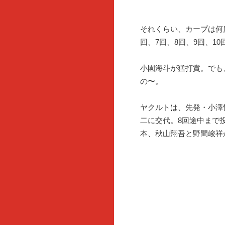
それくらい、カープは何
回、7回、8回、9回、1
小園海斗が猛打賞。でも
の〜。
ヤクルトは、先発・小澤
二に交代。8回途中まで
本、秋山翔吾と野間峻祥