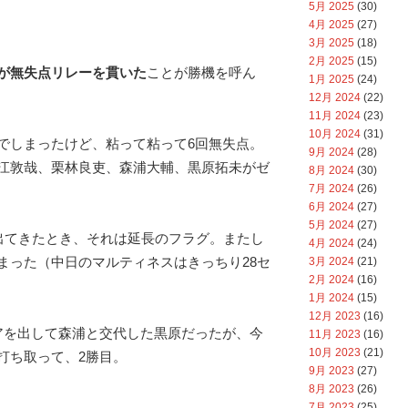
5月 2025
(30)
4月 2025
(27)
3月 2025
(18)
2月 2025
(15)
が無失点リレーを貫いた
ことが勝機を呼ん
1月 2025
(24)
12月 2024
(22)
11月 2024
(23)
10月 2024
(31)
でしまったけど、粘って粘って6回無失点。
9月 2024
(28)
江敦哉、栗林良吏、森浦大輔、黒原拓未がゼ
8月 2024
(30)
7月 2024
(26)
6月 2024
(27)
5月 2024
(27)
が出てきたとき、それは延長のフラグ。またし
4月 2024
(24)
まった（中日のマルティネスはきっちり28セ
3月 2024
(21)
2月 2024
(16)
1月 2024
(15)
12月 2023
(16)
アを出して森浦と交代した黒原だったが、今
11月 2023
(16)
10月 2023
(21)
打ち取って、2勝目。
9月 2023
(27)
8月 2023
(26)
7月 2023
(25)