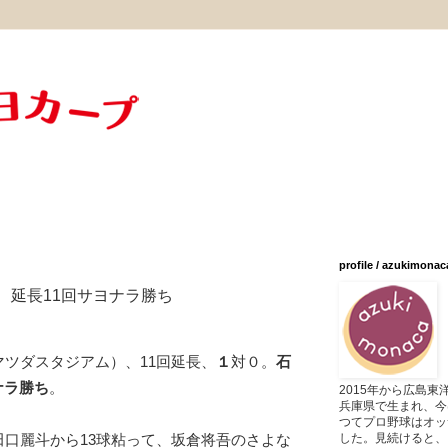
profile / azukimonac
 延長11回サヨナラ勝ち
マツダスタジアム）、11回延長、
１
対０。
石
ナラ勝ち
。
2015年から広島
兵庫県で生まれ、今
つてプロ野球はオッ
した。見続けると、
田口麗斗から13球粘って、坂倉将吾のさよな