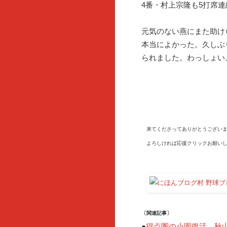
4番・村上宗隆も5打席
元気のない燕にまた助け
本当によかった。久しぶ
られました。わっしょい
来てくださってありがとうございま
よろしければ応援クリックお願いし
〔関連記事〕
●
得点圏の小園復活、秋