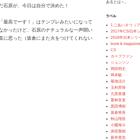
あるとは～。
だ石原が、今日は自分で決めた！
ラベル
「最高でーす！」はテンプレみたいになって
1.ごあいさつ（
なかったけど、石原のナチュラルな一声聞い
2017年CS/日
2018年日本シリ
直に思った（坂倉にまた火をつけてくれない
book & magazin
CS
カープファン
ジョンソン
岡田明丈
岡本駿
菊池涼介
玉村昇悟
九里亜蓮
栗林良吏
黒田博樹
坂倉将吾
秋山翔吾
小園海斗
床田寛樹
新井貴浩