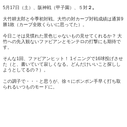
5月17日（土）、阪神戦（甲子園）、５対
２。
大竹耕太郎と今季初対戦。大竹の対カープ対戦成績は通算9
勝1敗（カープ全敗くらいに思ってた）。
今日こそは見慣れた景色じゃないもの見せてくれるか？ 大
竹への先入観ないファビアンとモンテロの打撃にも期待で
す。
そんな1回、ファビアンヒット！ 1イニングで16球投げさせ
た（と、書いていて寂しくなる。どんだけいいこと探しし
ようとしてるの？）。
この調子で・・・と思うが、徐々にポンポン手早く打ち取
られるいつものモードに。