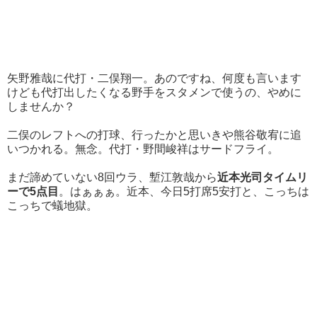
矢野雅哉に代打・二俣翔一。あのですね、何度も言います
けども代打出したくなる野手をスタメンで使うの、やめに
しませんか？
二俣のレフトへの打球、行ったかと思いきや熊谷敬宥に追
いつかれる。無念。代打・野間峻祥はサードフライ。
まだ諦めていない8回ウラ、塹江敦哉から
近本光司タイムリ
ーで5点目
。はぁぁぁ。近本、今日5打席5安打と、こっちは
こっちで蟻地獄。