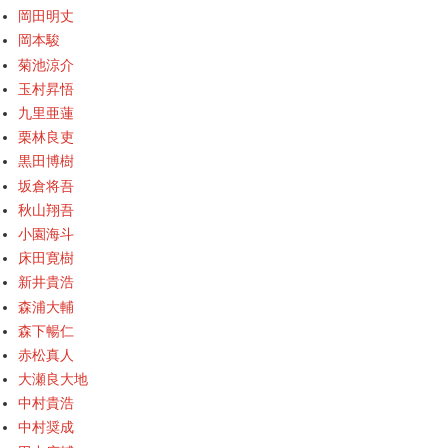
岡田明丈
岡本駿
菊池涼介
玉村昇悟
九里亜蓮
栗林良吏
黒田博樹
坂倉将吾
秋山翔吾
小園海斗
床田寛樹
新井貴浩
森浦大輔
森下暢仁
赤松真人
大瀬良大地
中村貴浩
中村奨成