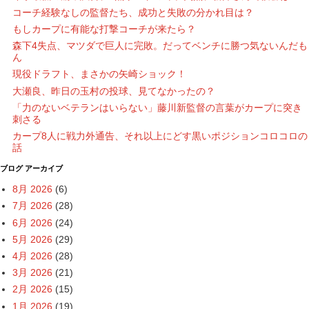
コーチ経験なしの監督たち、成功と失敗の分かれ目は？
もしカープに有能な打撃コーチが来たら？
森下4失点、マツダで巨人に完敗。だってベンチに勝つ気ないんだも
ん
現役ドラフト、まさかの矢崎ショック！
大瀬良、昨日の玉村の投球、見てなかったの？
「力のないベテランはいらない」藤川新監督の言葉がカープに突き
刺さる
カープ8人に戦力外通告、それ以上にどす黒いポジションコロコロの
話
ブログ アーカイブ
8月 2026
(6)
7月 2026
(28)
6月 2026
(24)
5月 2026
(29)
4月 2026
(28)
3月 2026
(21)
2月 2026
(15)
1月 2026
(19)