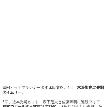
毎回ヒットでランナー出す床田寛樹。4回、
木浪聖也に先制
タイムリー
。
5回、近本光司ヒット、森下翔太と佐藤輝明に連続フォア、
満塁でボールすっぽ抜けて2対0
。床田には珍しい自滅。
そ