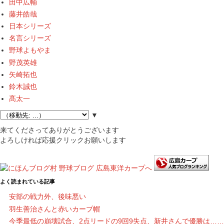
田中広輔
藤井皓哉
日本シリーズ
名言シリーズ
野球よもやま
野茂英雄
矢崎拓也
鈴木誠也
髙太一
▼
来てくださってありがとうございます
よろしければ応援クリックお願いします
よく読まれている記事
安部の戦力外、後味悪い
羽生善治さんと赤いカープ帽
今季最低の崩壊試合、2点リードの9回9失点、新井さんで優勝は……