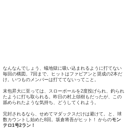
なんなんでしょう、蟻地獄に吸い込まれるように打てない
毎回の構図。7回まで、ヒットはファビアンと奨成の2本だ
け。いつものメンバーは打ててないってこと。
末包昇大に至っては、スローボールを2度投げられ、釣られ
たように打ち取られる。昨日の村上頌樹もだったが、この
舐められたような気持ち、どうしてくれよう。
完封されるなら、せめてマダックスだけは避けて。と、球
数カウントし始めた8回。坂倉将吾がヒット！ からの
モン
テロ1号2ラン！