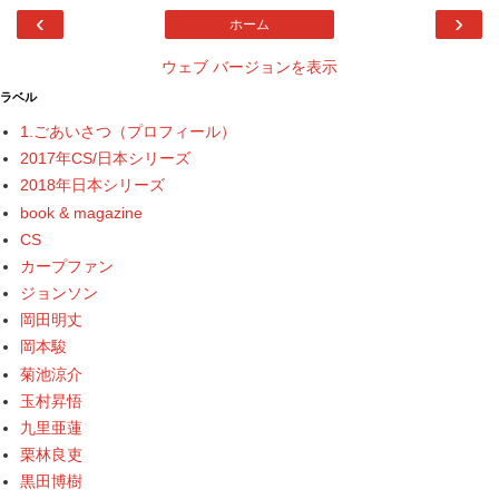
‹
›
ホーム
ウェブ バージョンを表示
ラベル
1.ごあいさつ（プロフィール）
2017年CS/日本シリーズ
2018年日本シリーズ
book & magazine
CS
カープファン
ジョンソン
岡田明丈
岡本駿
菊池涼介
玉村昇悟
九里亜蓮
栗林良吏
黒田博樹