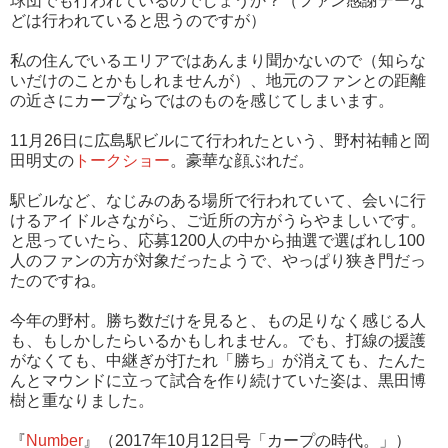
球団でも行われているのでしょうか？（ファン感謝デーな
どは行われていると思うのですが）
私の住んでいるエリアではあんまり聞かないので（知らな
いだけのことかもしれませんが）、地元のファンとの距離
の近さにカープならではのものを感じてしまいます。
11月26日に広島駅ビルにて行われたという、野村祐輔と岡
田明丈の
トークショー
。豪華な顔ぶれだ。
駅ビルなど、なじみのある場所で行われていて、会いに行
けるアイドルさながら、ご近所の方がうらやましいです。
と思っていたら、応募1200人の中から抽選で選ばれし100
人のファンの方が対象だったようで、やっぱり狭き門だっ
たのですね。
今年の野村。勝ち数だけを見ると、もの足りなく感じる人
も、もしかしたらいるかもしれません。でも、打線の援護
がなくても、中継ぎが打たれ「勝ち」が消えても、たんた
んとマウンドに立って試合を作り続けていた姿は、黒田博
樹と重なりました。
『
Number
』（2017年10月12日号「カープの時代。」）