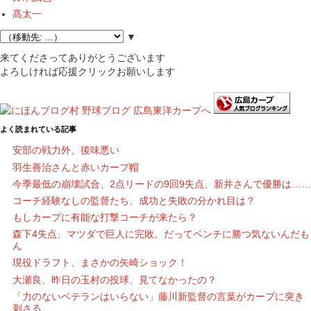
髙太一
▼
来てくださってありがとうございます
よろしければ応援クリックお願いします
よく読まれている記事
安部の戦力外、後味悪い
羽生善治さんと赤いカープ帽
今季最低の崩壊試合、2点リードの9回9失点、新井さんで優勝は……
コーチ経験なしの監督たち、成功と失敗の分かれ目は？
もしカープに有能な打撃コーチが来たら？
森下4失点、マツダで巨人に完敗。だってベンチに勝つ気ないんだも
ん
現役ドラフト、まさかの矢崎ショック！
大瀬良、昨日の玉村の投球、見てなかったの？
「力のないベテランはいらない」藤川新監督の言葉がカープに突き
刺さる