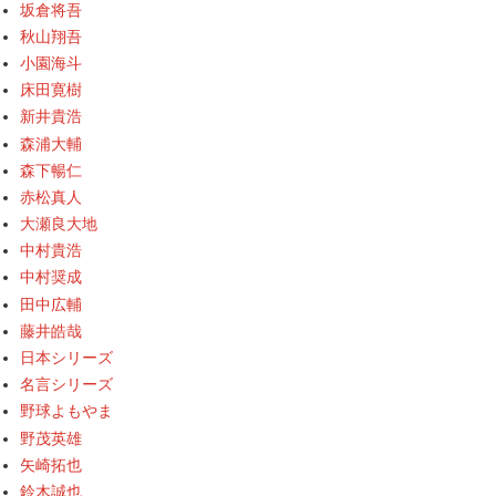
坂倉将吾
秋山翔吾
小園海斗
床田寛樹
新井貴浩
森浦大輔
森下暢仁
赤松真人
大瀬良大地
中村貴浩
中村奨成
田中広輔
藤井皓哉
日本シリーズ
名言シリーズ
野球よもやま
野茂英雄
矢崎拓也
鈴木誠也