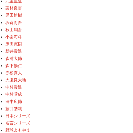
九里亜蓮
栗林良吏
黒田博樹
坂倉将吾
秋山翔吾
小園海斗
床田寛樹
新井貴浩
森浦大輔
森下暢仁
赤松真人
大瀬良大地
中村貴浩
中村奨成
田中広輔
藤井皓哉
日本シリーズ
名言シリーズ
野球よもやま