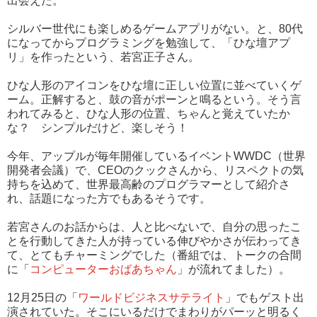
出会えた。
シルバー世代にも楽しめるゲームアプリがない。と、80代
になってからプログラミングを勉強して、「ひな壇アプ
リ」を作ったという、若宮正子さん。
ひな人形のアイコンをひな壇に正しい位置に並べていくゲ
ーム。正解すると、鼓の音がポーンと鳴るという。そう言
われてみると、ひな人形の位置、ちゃんと覚えていたか
な？ シンプルだけど、楽しそう！
今年、アップルが毎年開催しているイベントWWDC（世界
開発者会議）で、CEOのクックさんから、リスペクトの気
持ちを込めて、世界最高齢のプログラマーとして紹介さ
れ、話題になった方でもあるそうです。
若宮さんのお話からは、人と比べないで、自分の思ったこ
とを行動してきた人が持っている伸びやかさが伝わってき
て、とてもチャーミングでした（番組では、トークの合間
に「
コンピューターおばあちゃん
」が流れてました）。
12月25日の「
ワールドビジネスサテライト
」でもゲスト出
演されていた。そこにいるだけでまわりがパーッと明るく