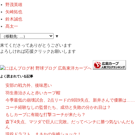
野茂英雄
矢崎拓也
鈴木誠也
髙太一
▼
来てくださってありがとうございます
よろしければ応援クリックお願いします
よく読まれている記事
安部の戦力外、後味悪い
羽生善治さんと赤いカープ帽
今季最低の崩壊試合、2点リードの9回9失点、新井さんで優勝は……
コーチ経験なしの監督たち、成功と失敗の分かれ目は？
もしカープに有能な打撃コーチが来たら？
森下4失点、マツダで巨人に完敗。だってベンチに勝つ気ないんだも
ん
現役ドラフト、まさかの矢崎ショック！