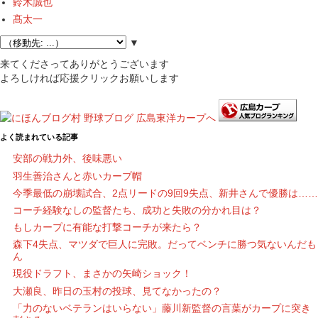
鈴木誠也
髙太一
▼
来てくださってありがとうございます
よろしければ応援クリックお願いします
よく読まれている記事
安部の戦力外、後味悪い
羽生善治さんと赤いカープ帽
今季最低の崩壊試合、2点リードの9回9失点、新井さんで優勝は……
コーチ経験なしの監督たち、成功と失敗の分かれ目は？
もしカープに有能な打撃コーチが来たら？
森下4失点、マツダで巨人に完敗。だってベンチに勝つ気ないんだも
ん
現役ドラフト、まさかの矢崎ショック！
大瀬良、昨日の玉村の投球、見てなかったの？
「力のないベテランはいらない」藤川新監督の言葉がカープに突き