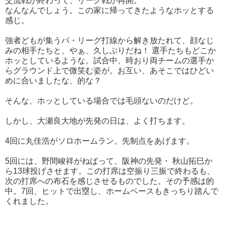
交流戦が終わって、リーグ戦が再開。
なんなんでしょう。この家に帰ってきたようなホッとする
感じ。
強者どもが集うパ・リーグ打線から解き放たれて、顔なじ
みの相手たちと、やぁ、久しぶりだね！ 選手たちもどこか
ホッとしているような。試合中、時おり両チームの選手か
らグラウンド上で微笑む姿が。お互い、あそこではひどい
めに合いましたな、的な？
そんな、ホッとしている場合では毛頭ないのだけど。
しかし、大瀬良大地が先発の日は、よく打ちます。
4回に丸佳浩がソロホームラン。先制点をあげます。
5回には、野間峻祥がねばって、阪神の先発・ 秋山拓巳か
ら13球投げさせます。この打席は空振り三振で終わるも、
次の打席への布石を感じさせるものでした。その予感は的
中。7回、ヒットで出塁し、ホームベースもきっちり踏んで
くれました。