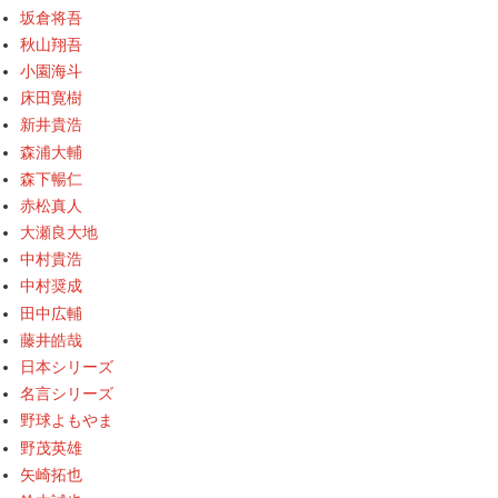
坂倉将吾
秋山翔吾
小園海斗
床田寛樹
新井貴浩
森浦大輔
森下暢仁
赤松真人
大瀬良大地
中村貴浩
中村奨成
田中広輔
藤井皓哉
日本シリーズ
名言シリーズ
野球よもやま
野茂英雄
矢崎拓也