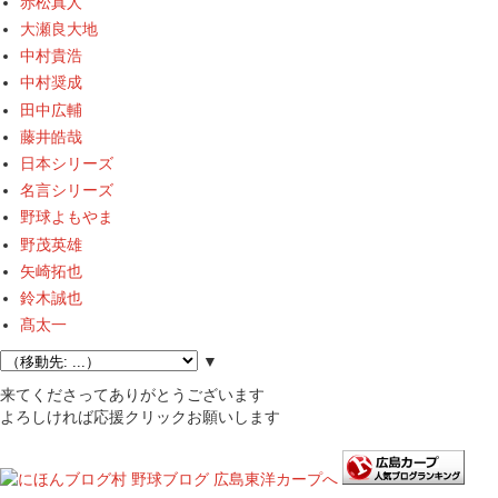
赤松真人
大瀬良大地
中村貴浩
中村奨成
田中広輔
藤井皓哉
日本シリーズ
名言シリーズ
野球よもやま
野茂英雄
矢崎拓也
鈴木誠也
髙太一
▼
来てくださってありがとうございます
よろしければ応援クリックお願いします