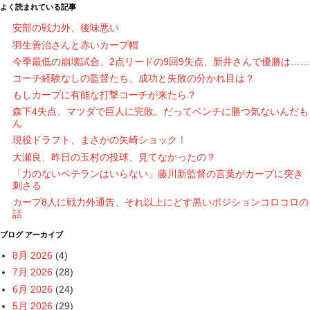
よく読まれている記事
安部の戦力外、後味悪い
羽生善治さんと赤いカープ帽
今季最低の崩壊試合、2点リードの9回9失点、新井さんで優勝は……
コーチ経験なしの監督たち、成功と失敗の分かれ目は？
もしカープに有能な打撃コーチが来たら？
森下4失点、マツダで巨人に完敗。だってベンチに勝つ気ないんだも
ん
現役ドラフト、まさかの矢崎ショック！
大瀬良、昨日の玉村の投球、見てなかったの？
「力のないベテランはいらない」藤川新監督の言葉がカープに突き
刺さる
カープ8人に戦力外通告、それ以上にどす黒いポジションコロコロの
話
ブログ アーカイブ
8月 2026
(4)
7月 2026
(28)
6月 2026
(24)
5月 2026
(29)