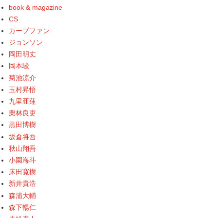
book & magazine
CS
カープファン
ジョンソン
岡田明丈
岡本駿
菊池涼介
玉村昇悟
九里亜蓮
栗林良吏
黒田博樹
坂倉将吾
秋山翔吾
小園海斗
床田寛樹
新井貴浩
森浦大輔
森下暢仁