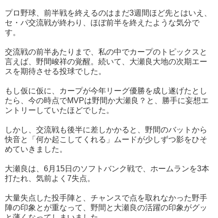
プロ野球、前半戦を終えるのはまだ3週間ほど先とはいえ、
セ・パ交流戦が終わり、ほぼ前半を終えたような気分で
す。
交流戦の前半あたりまで、私の中でカープのトピックスと
言えば、野間峻祥の覚醒。続いて、大瀬良大地の次期エー
スを期待させる投球でした。
もし仮に仮に、カープが今年リーグ優勝を成し遂げたとし
たら、今の時点でMVPは野間か大瀬良？と、勝手に妄想エ
ントリーしていたほどでした。
しかし、交流戦も後半に差しかかると、野間のバットから
快音と「何か起こしてくれる」ムードが少しずつ影をひそ
めていきました。
大瀬良は、6月15日のソフトバンク戦で、ホームランを3本
打たれ、気前よく7失点。
大量失点した投手陣と、チャンスで点を取れなかった野手
陣の印象とが重なって、野間と大瀬良の活躍の印象がグッ
と薄くなってしまいました。