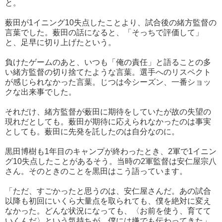
と。
薮田が1イニング10失点したことより、試合後の緒方監督の
言葉でした。薮田の話になると、「そっちで評価して」
と、足早に切り上げたという。
負けたゲームのあと、いつも「俺の責任」と語ることの多
い緒方監督の切り捨てたような言葉。選手へのリスペクト
が感じられなかった言葉。じつは今シーズン、一番ショッ
クな出来事でした。
それだけ、緒方監督が薮田に期待をしていたが故の失望の
現れだとしても。薮田が期待に応えられなかったのは事実
としても。薮田に先発を託したのは自分なのに。
黒田博樹も1年目のキャンプが終わったとき、2軍で1イニン
グ10失点したことがあるそう。当時の2軍監督は安仁屋宗八
さん。そのときのことを黒田はこう語っています。
「ただ、すごかったと思うのは、安仁屋さんだ。あの試合
以降も初回にいくら大量点を取られても、僕を絶対に変え
なかった。どんな状況になっても、〈お前を使う、育てて
いくんだ〉という気持ちが、僕には嫌でも伝わってきた」