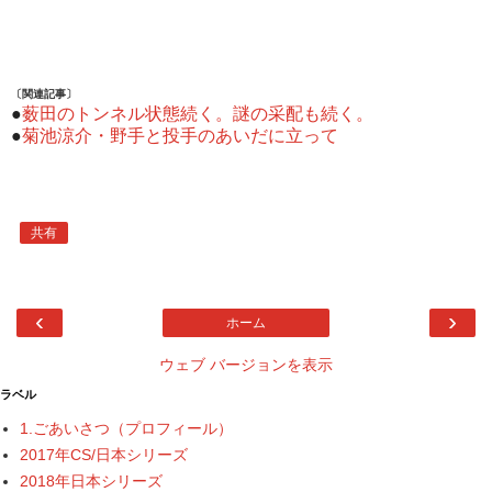
〔関連記事〕
●
薮田のトンネル状態続く。謎の采配も続く。
●
菊池涼介・野手と投手のあいだに立って
共有
‹
›
ホーム
ウェブ バージョンを表示
ラベル
1.ごあいさつ（プロフィール）
2017年CS/日本シリーズ
2018年日本シリーズ