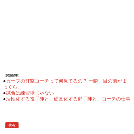
〔関連記事〕
●
カープの打撃コーチって何見てるの？ 一瞬、目の前がま
っくら。
●
試合は練習場じゃない
●
活性化する投手陣と、硬直化する野手陣と、コーチの仕事
共有