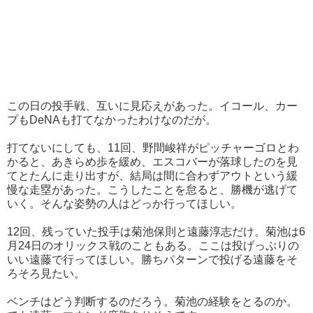
この日の投手戦、互いに見応えがあった。イコール、カー
プもDeNAも打てなかったわけなのだが。
打てないにしても、11回、野間峻祥がピッチャーゴロとわ
かると、あきらめ歩を緩め、エスコバーが落球したのを見
てとたんに走り出すが、結局は間に合わずアウトという緩
慢な走塁があった。こうしたことを怠ると、勝機が逃げて
いく。そんな姿勢の人はどっか行ってほしい。
12回、残っていた投手は菊池保則と遠藤淳志だけ。菊池は6
月24日のオリックス戦のこともある。ここは投げっぷりの
いい遠藤で行ってほしい。勝ちパターンで投げる遠藤をそ
ろそろ見たい。
ベンチはどう判断するのだろう。菊池の経験をとるのか。