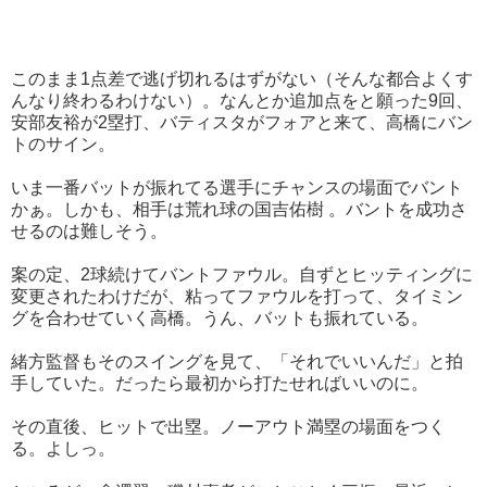
このまま1点差で逃げ切れるはずがない（そんな都合よくす
んなり終わるわけない）。なんとか追加点をと願った9回、
安部友裕が2塁打、バティスタがフォアと来て、高橋にバン
トのサイン。
いま一番バットが振れてる選手にチャンスの場面でバント
かぁ。しかも、相手は荒れ球の国吉佑樹 。バントを成功さ
せるのは難しそう。
案の定、2球続けてバントファウル。自ずとヒッティングに
変更されたわけだが、粘ってファウルを打って、タイミン
グを合わせていく高橋。うん、バットも振れている。
緒方監督もそのスイングを見て、「それでいいんだ」と拍
手していた。だったら最初から打たせればいいのに。
その直後、ヒットで出塁。ノーアウト満塁の場面をつく
る。よしっ。