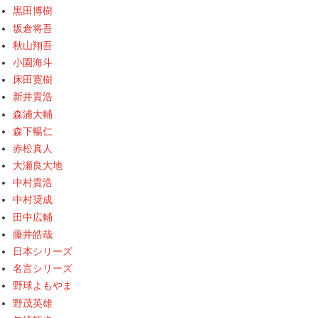
黒田博樹
坂倉将吾
秋山翔吾
小園海斗
床田寛樹
新井貴浩
森浦大輔
森下暢仁
赤松真人
大瀬良大地
中村貴浩
中村奨成
田中広輔
藤井皓哉
日本シリーズ
名言シリーズ
野球よもやま
野茂英雄