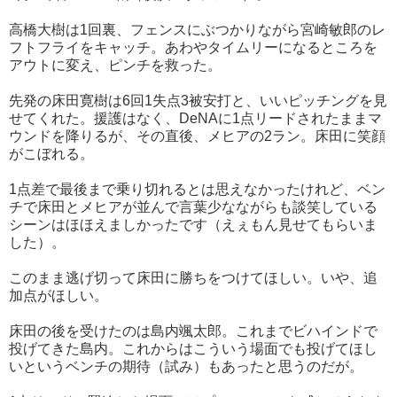
高橋大樹は1回裏、フェンスにぶつかりながら宮崎敏郎のレ
フトフライをキャッチ。あわやタイムリーになるところを
アウトに変え、ピンチを救った。
先発の床田寛樹は6回1失点3被安打と、いいピッチングを見
せてくれた。援護はなく、DeNAに1点リードされたままマ
ウンドを降りるが、その直後、メヒアの2ラン。床田に笑顔
がこぼれる。
1点差で最後まで乗り切れるとは思えなかったけれど、ベン
チで床田とメヒアが並んで言葉少なながらも談笑している
シーンはほほえましかったです（えぇもん見せてもらいま
した）。
このまま逃げ切って床田に勝ちをつけてほしい。いや、追
加点がほしい。
床田の後を受けたのは島内颯太郎。これまでビハインドで
投げてきた島内。これからはこういう場面でも投げてほし
いというベンチの期待（試み）もあったと思うのだが。