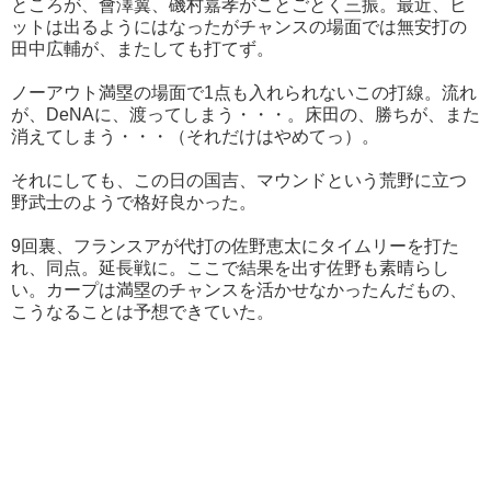
ところが、會澤翼、磯村嘉孝がことごとく三振。最近、ヒ
ットは出るようにはなったがチャンスの場面では無安打の
田中広輔が、またしても打てず。
ノーアウト満塁の場面で1点も入れられないこの打線。流れ
が、DeNAに、渡ってしまう・・・。床田の、勝ちが、また
消えてしまう・・・（それだけはやめてっ）。
それにしても、この日の国吉、マウンドという荒野に立つ
野武士のようで格好良かった。
9回裏、フランスアが代打の佐野恵太にタイムリーを打た
れ、同点。延長戦に。ここで結果を出す佐野も素晴らし
い。カープは満塁のチャンスを活かせなかったんだもの、
こうなることは予想できていた。