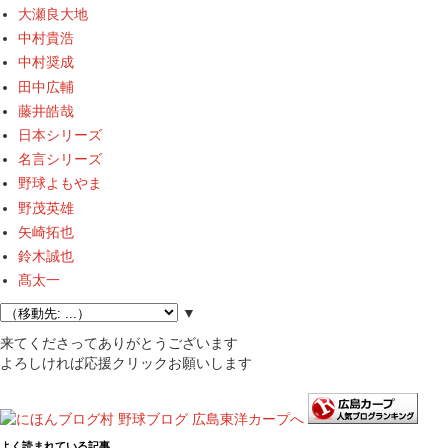
大瀬良大地
中村貴浩
中村奨成
田中広輔
藤井皓哉
日本シリーズ
名言シリーズ
野球よもやま
野茂英雄
矢崎拓也
鈴木誠也
髙太一
▼
来てくださってありがとうございます
よろしければ応援クリックお願いします
よく読まれている記事