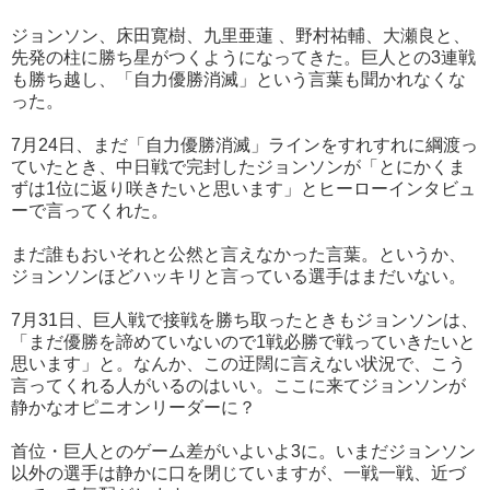
ジョンソン、床田寛樹、九里亜蓮 、野村祐輔、大瀬良と、
先発の柱に勝ち星がつくようになってきた。巨人との3連戦
も勝ち越し、「自力優勝消滅」という言葉も聞かれなくな
った。
7月24日、まだ「自力優勝消滅」ラインをすれすれに綱渡っ
ていたとき、中日戦で完封したジョンソンが「とにかくま
ずは1位に返り咲きたいと思います」とヒーローインタビュ
ーで言ってくれた。
まだ誰もおいそれと公然と言えなかった言葉。というか、
ジョンソンほどハッキリと言っている選手はまだいない。
7月31日、巨人戦で接戦を勝ち取ったときもジョンソンは、
「まだ優勝を諦めていないので1戦必勝で戦っていきたいと
思います」と。なんか、この迂闊に言えない状況で、こう
言ってくれる人がいるのはいい。ここに来てジョンソンが
静かなオピニオンリーダーに？
首位・巨人とのゲーム差がいよいよ3に。いまだジョンソン
以外の選手は静かに口を閉じていますが、一戦一戦、近づ