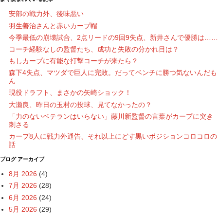
安部の戦力外、後味悪い
羽生善治さんと赤いカープ帽
今季最低の崩壊試合、2点リードの9回9失点、新井さんで優勝は……
コーチ経験なしの監督たち、成功と失敗の分かれ目は？
もしカープに有能な打撃コーチが来たら？
森下4失点、マツダで巨人に完敗。だってベンチに勝つ気ないんだも
ん
現役ドラフト、まさかの矢崎ショック！
大瀬良、昨日の玉村の投球、見てなかったの？
「力のないベテランはいらない」藤川新監督の言葉がカープに突き
刺さる
カープ8人に戦力外通告、それ以上にどす黒いポジションコロコロの
話
ブログ アーカイブ
8月 2026
(4)
7月 2026
(28)
6月 2026
(24)
5月 2026
(29)