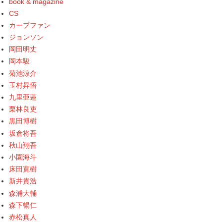
book & magazine
CS
カープファン
ジョンソン
岡田明丈
岡本駿
菊池涼介
玉村昇悟
九里亜蓮
栗林良吏
黒田博樹
坂倉将吾
秋山翔吾
小園海斗
床田寛樹
新井貴浩
森浦大輔
森下暢仁
赤松真人