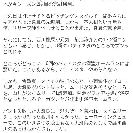
地が今シーズン2度目の完封勝利。
この日は打たせてとるピッチングスタイルで、終盤さらに
ギアが入った真夏の完封劇。しかも、本人初という無四
球。リリーフ陣を休ませることが出来た、真夏の救済劇。
それにしても、西川龍馬が元気。菊池涼介との1・2番コン
ビもいい感じ。しかし、3番のバティスタのところでプツッ
と切れる。
ところがどっこい、6回のバティスタの満塁ホームランには
驚いた。これがあるから、バティスタ、やめられない。
しかも、會澤翼、メヒアの連打のあと、小薗海斗がゴロで
凡退、大瀬良がバント失敗と、ムードが沈みそうなところ
を、西川がタイムリーで1点追加。菊池がフォアを選び満塁
となったところで、ガツンと飛び出す満塁ホームラン。
バント失敗した大瀬良に「頼むぞ」と言われ、タイムリー
をしっかり打った西川もえらかった。ヒーローインタビュ
ーで、このいきさつを臆面もなく大瀬良のとなりで話す西
川のあっけらかんさも、いい。