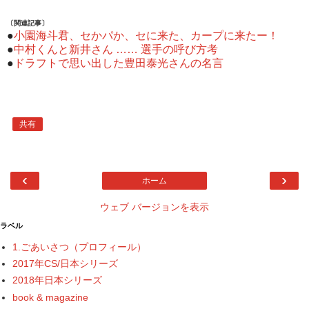
〔関連記事〕
●
小園海斗君、セかパか、セに来た、カープに来たー！
●
中村くんと新井さん …… 選手の呼び方考
●
ドラフトで思い出した豊田泰光さんの名言
共有
‹
›
ホーム
ウェブ バージョンを表示
ラベル
1.ごあいさつ（プロフィール）
2017年CS/日本シリーズ
2018年日本シリーズ
book & magazine