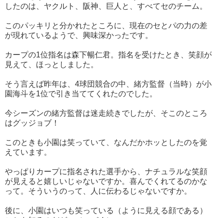
したのは、ヤクルト、阪神、巨人と、すべてセのチーム。
このパッキリと分かれたところに、現在のセとパの力の差
が現れているようで、興味深かったです。
カープの1位指名は森下暢仁君。指名を受けたとき、笑顔が
見えて、ほっとしました。
そう言えば昨年は、4球団競合の中、緒方監督（当時）が小
園海斗を1位で引き当ててくれたのでした。
今シーズンの緒方監督は迷走続きでしたが、そこのところ
はグッジョブ！
このときも小園は笑っていて、なんだかホッとしたのを覚
えています。
やっぱりカープに指名された選手から、ナチュラルな笑顔
が見えると嬉しいじゃないですか。喜んでくれてるのかな
って。そういうのって、人に伝わるじゃないですか。
後に、小園はいつも笑っている（ように見える顔である）