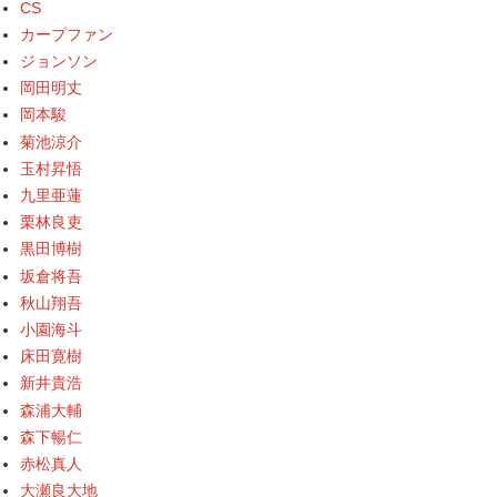
CS
カープファン
ジョンソン
岡田明丈
岡本駿
菊池涼介
玉村昇悟
九里亜蓮
栗林良吏
黒田博樹
坂倉将吾
秋山翔吾
小園海斗
床田寛樹
新井貴浩
森浦大輔
森下暢仁
赤松真人
大瀬良大地